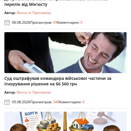
перелік від Мін’юсту
Автор:
Лента от Протокола
06.08.2026
Просмотров:
69
Коментарии:
0
Суд оштрафував командира військової частини за
ігнорування рішення на 66 560 грн
Автор:
Лента от Протокола
05.08.2026
Просмотров:
348
Коментарии:
0