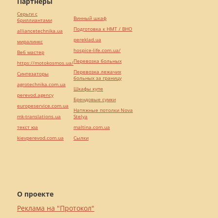
Партнёры
Серьги с
Винный шкаф
бриллиантами
Подготовка к НМТ / ВНО
alliancetechnika.ua
pereklad.ua
миралинкс
hospice-life.com.ua/
Веб мастер
Перевозка больных
https://motokosmos.ua/
Перевозка лежачих
Синтезаторы
больных за границу
agrotechnika.com.ua
Шкафы купе
perevod.agency
Брендовые сумки
europeservice.com.ua
Натяжные потолки Nova
mk-translations.ua
Stelya
текст юа
maltina.com.ua
kievperevod.com.ua
Cылки
О проекте
Реклама на "Протокол"