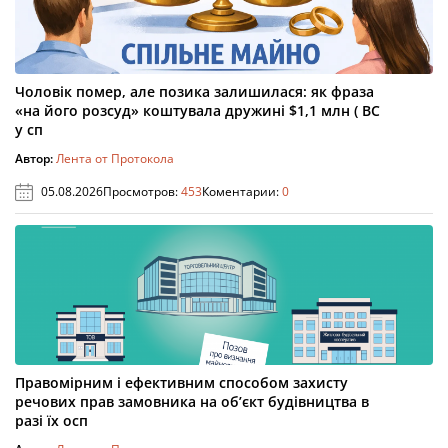
Чоловік помер, але позика залишилася: як фраза
«на його розсуд» коштувала дружині $1,1 млн ( ВС
у сп
Автор:
Лента от Протокола
05.08.2026
Просмотров:
453
Коментарии:
0
Правомірним і ефективним способом захисту
речових прав замовника на об’єкт будівництва в
разі їх осп