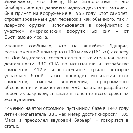
Указывается, что Boeing B-52 Stratofortress – это
бомбардировщик дальнего радиуса действия, который
был принят на вооружение в 1955 году. Этот самолет,
спроектированный для перевозки как обычного, так и
ядерного оружия, использовался в конфликтах с
участием американских вооруженных сил – от
Вьетнама до Ирана.
Издание сообщило, что на авиабазе Эдвардс,
расположенной примерно в 100 милях (161 км) к северу
от Лос-Анджелеса, сосредоточена значительная часть
деятельности ВВС США по испытанию и разработке
самолетов. 412-е испытательное крыло, которое
управляет базой, также проводит испытания всех
самолетов, систем вооружения, программного
обеспечения и компонентов ВВС на этапе разработки
перед их закупкой, а также в течение всего срока их
эксплуатации.
"Именно на этой огромной пустынной базе в 1947 году
летчик-испытатель ВВС Чак Йегер достиг скорости 1,05
Маха и преодолел звуковой барьер", – говорится в
статье.