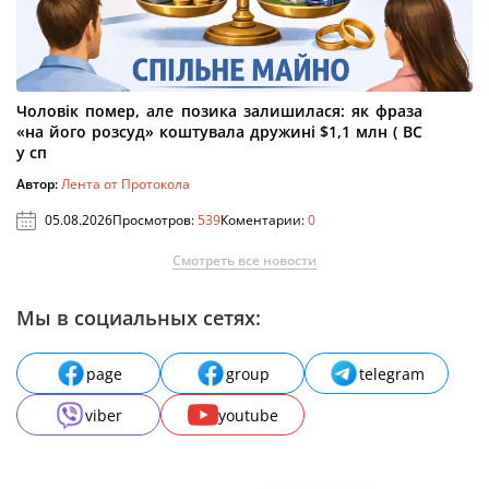
Чоловік помер, але позика залишилася: як фраза
«на його розсуд» коштувала дружині $1,1 млн ( ВС
у сп
Автор:
Лента от Протокола
05.08.2026
Просмотров:
539
Коментарии:
0
Смотреть все новости
Мы в социальных сетях:
page
group
telegram
viber
youtube