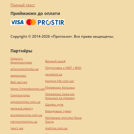
Полный текст
Приймаємо до оплати
Copyright © 2014-2026 «Протокол». Все права защищены.
Партнёры
Серьги с
Винный шкаф
бриллиантами
Подготовка к НМТ / ВНО
alliancetechnika.ua
pereklad.ua
миралинкс
hospice-life.com.ua/
Веб мастер
Перевозка больных
https://motokosmos.ua/
Перевозка лежачих
Синтезаторы
больных за границу
agrotechnika.com.ua
Шкафы купе
perevod.agency
Брендовые сумки
europeservice.com.ua
Натяжные потолки Nova
mk-translations.ua
Stelya
текст юа
maltina.com.ua