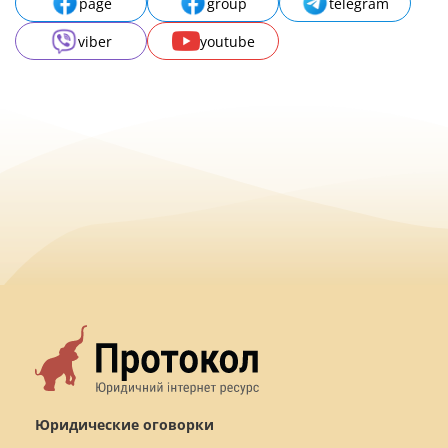
page
group
telegram
viber
youtube
Юридические оговорки