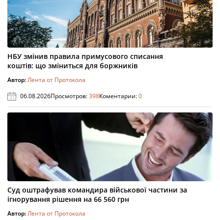
НБУ змінив правила примусового списання
коштів: що зміниться для боржників
Автор:
Лента от Протокола
06.08.2026
Просмотров:
398
Коментарии:
0
Суд оштрафував командира військової частини за
ігнорування рішення на 66 560 грн
Автор:
Лента от Протокола