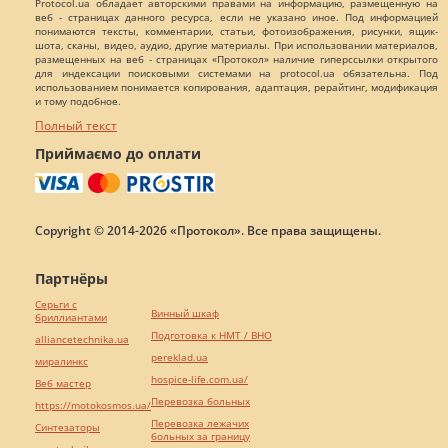
Protocol.ua обладает авторскими правами на информацию, размещенную на
веб - страницах данного ресурса, если не указано иное. Под информацией
понимаются тексты, комментарии, статьи, фотоизображения, рисунки, ящик-
шота, сканы, видео, аудио, другие материалы. При использовании материалов,
размещенных на веб - страницах «Протокол» наличие гиперссылки открытого
для индексации поисковыми системами на protocol.ua обязательна. Под
использованием понимается копирования, адаптация, рерайтинг, модификация
и тому подобное.
Полный текст
Приймаємо до оплати
Copyright © 2014-2026 «Протокол». Все права защищены.
Партнёры
Серьги с
Винный шкаф
бриллиантами
Подготовка к НМТ / ВНО
alliancetechnika.ua
pereklad.ua
миралинкс
hospice-life.com.ua/
Веб мастер
Перевозка больных
https://motokosmos.ua/
Перевозка лежачих
Синтезаторы
больных за границу