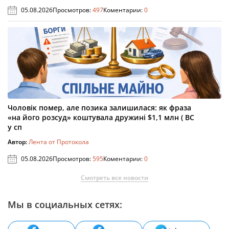
05.08.2026
Просмотров:
497
Коментарии:
0
Чоловік помер, але позика залишилася: як фраза
«на його розсуд» коштувала дружині $1,1 млн ( ВС
у сп
Автор:
Лента от Протокола
05.08.2026
Просмотров:
595
Коментарии:
0
Смотреть все новости
Мы в социальных сетях: