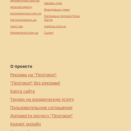
agrotechnika.com.ua
Шкафы купе
perevod.agency
Брендовые сумки
europeservice.com.ua
Натяжные потолки Nova
mk-translations.ua
Stelya
текст юа
maltina.com.ua
kievperevod.com.ua
Cылки
О проекте
Реклама на "Протокол"
"Протокол" без реклами!
Карта сайта
Тендер на юридическую услугу
Пользовательское соглашение
Допомогти ресурсу "Протокол"
Кредит онлайн