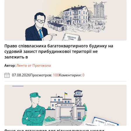
Право співвласника багатоквартирного будинку на
судовий захист прибудинкової території не
залежить в
Автор:
Лента от Протокола
07.08.2026
Просмотров:
100
Коментарии:
0
Якщо суд встановив для відшкодування шкоди