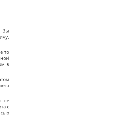
й Вы
ичу,
е то
нной
ом в
этом
шего
н не
та с
исью