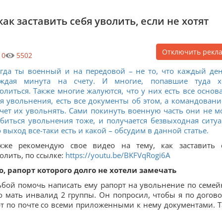
ак заставить себя уволить, если не хотят
Отключить рекл
0
5502
гда ты военный и на передовой – не то, что каждый ден
аждая минута на счету. И многие, попавшие туда х
олиться. Также многие жалуются, что у них есть все основ
я увольнения, есть все документы об этом, а командовани
чет их увольнять. Сами покинуть военную часть они не мо
биться увольнения тоже, и получается безвыходная ситуа
 выход все-таки есть и какой – обсудим в данной статье.
акже рекомендую свое видео на тему, как заставить 
олить, по ссылке:
https://youtu.be/BKFVqRogi6A
 рапорт которого долго не хотели замечать
ьбой помочь написать ему рапорт на увольнение по семе
го мать инвалид 2 группы. Он попросил, чтобы я по догово
рт по почте со всеми приложенными к нему документами. Т