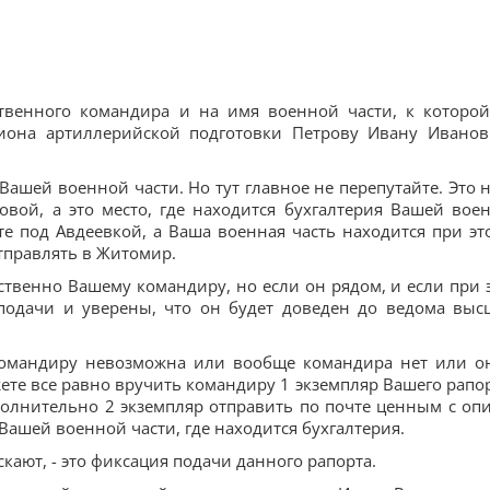
твенного командира и на имя военной части, к которо
иона артиллерийской подготовки Петрову Ивану Иванов
ашей военной части. Но тут главное не перепутайте. Это н
овой, а это место, где находится бухгалтерия Вашей вое
те под Авдеевкой, а Ваша военная часть находится при эт
тправлять в Житомир.
ственно Вашему командиру, но если он рядом, и если при 
 подачи и уверены, что он будет доведен до ведома выс
 командиру невозможна или вообще командира нет или о
ете все равно вручить командиру 1 экземпляр Вашего рапор
полнительно 2 экземпляр отправить по почте ценным с оп
Вашей военной части, где находится бухгалтерия.
ают, - это фиксация подачи данного рапорта.