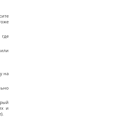
сите
тоже
 где
 или
у на
льно
орый
их и
).