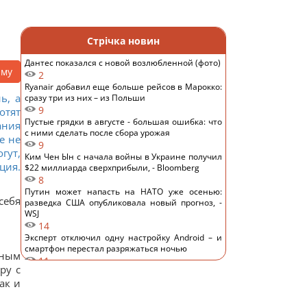
Стрічка новин
Дантес показался с новой возлюбленной (фото)
аму
2
Ryanair добавил еще больше рейсов в Марокко:
ь, а
сразу три из них – из Польши
9
отят
Пустые грядки в августе - большая ошибка: что
ания
с ними сделать после сбора урожая
е не
9
гут,
Ким Чен Ын с начала войны в Украине получил
ция.
$22 миллиарда сверхприбыли, - Bloomberg
8
Путин может напасть на НАТО уже осенью:
себя
разведка США опубликовала новый прогноз, -
WSJ
14
Эксперт отключил одну настройку Android – и
смартфон перестал разряжаться ночью
йным
11
ру с
Удары России по кораблям в Черном море: в FP
ак и
раскрыли последствия
12