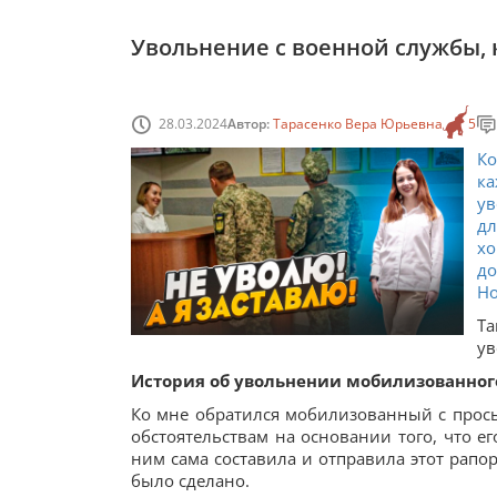
Увольнение с военной службы, к
28.03.2024
Автор:
Тарасенко Вера Юрьевна
5
Ко
к
ув
дл
хо
до
Но
Т
ув
История об увольнении мобилизованного,
Ко мне обратился мобилизованный с прос
обстоятельствам на основании того, что е
ним сама составила и отправила этот рапо
было сделано.