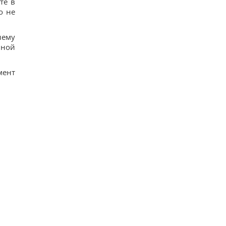
те в
о не
нему
нной
мент