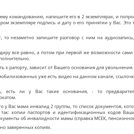
шему командованию, напишите его в 2 экземплярах, и попро
ом экземпляре подпись и дату о его принятии у Вас. Это 
, то незаметно запишите разговор с ним на аудиозапись,
диру все равно, а потом при первой же возможности сами
ополнительно.
ь к рапорту, зависит от Вашего основания для увольнения.
обилизованных уже есть видео на данном канале, ссылочк
, есть ли у Вас такие основания, - то предварите
окатом.
то у Вас мама инвалид 2 группы, то список документов, кот
ь так: копии паспортов и идентификационных кодов Ваш
кументы об инвалидности мамы (справка МСЕК, пенсионное
но заверенных копиях.