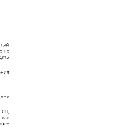
18
Спутник Сатурна вращается так медленно, что
его сутки продолжаются почти 16 дней
16
В Украине появится новый праздник: что будут
отмечать 8 августа
17
7 августа: церковный праздник сегодня, почему
нный
нужно обязательно подать милостыню
35
е не
Нацбанк ослабил гривню: официальный курс
дать
валют на пятницу
14
ения
 уже
 СП,
 как
анее