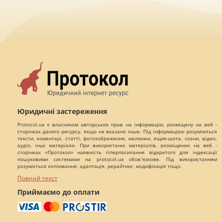
Юридичні застереження
Protocol.ua є власником авторських прав на інформацію, розміщену на веб -
сторінках даного ресурсу, якщо не вказано інше. Під інформацією розуміються
тексти, коментарі, статті, фотозображення, малюнки, ящик-шота, скани, відео,
аудіо, інші матеріали. При використанні матеріалів, розміщених на веб -
сторінках «Протокол» наявність гіперпосилання відкритого для індексації
пошуковими системами на protocol.ua обов`язкове. Під використанням
розуміється копіювання, адаптація, рерайтинг, модифікація тощо.
Повний текст
Приймаємо до оплати