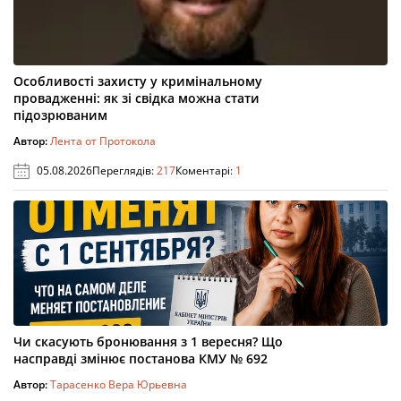
Особливості захисту у кримінальному
провадженні: як зі свідка можна стати
підозрюваним
Автор:
Лента от Протокола
05.08.2026
Переглядів:
217
Коментарі:
1
Чи скасують бронювання з 1 вересня? Що
насправді змінює постанова КМУ № 692
Автор:
Тарасенко Вера Юрьевна