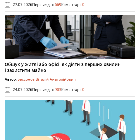
27.07.2026
Переглядів:
669
Коментарі:
0
Обшук у житлі або офісі: як діяти з перших хвилин
і захистити майно
Автор:
Бессонов Віталій Анатолійович
24.07.2026
Переглядів:
903
Коментарі:
0