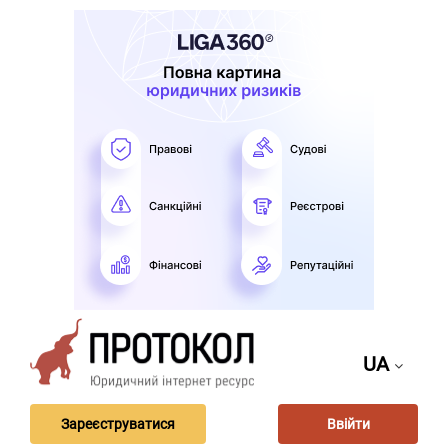
UA
Зареєструватися
Ввійти