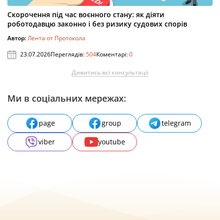
Скорочення під час воєнного стану: як діяти
роботодавцю законно і без ризику судових спорів
Автор:
Лента от Протокола
23.07.2026
Переглядів:
504
Коментарі:
0
Дивитись всі консультації
Ми в соціальних мережах:
page
group
telegram
viber
youtube