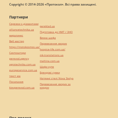
Copyright © 2014-2026 «Протокол». Всі права захищені.
Партнери
Сережки з діамантами
pereklad.ua
alliancetechnika.ua
Підготовка до НМТ / ЗНО
миралинкс
Винна шафа
Веб мастер
Перевезення хворих
https://motokosmos.ua/
hospice-life.com.ua/
Синтезатори
mk-translations.ua
perevod.agency
maltina.com.ua
agrotechnika.com.ua
Шафи купе
europeservice.com.ua
Брендові сумки
текст юа
Натяжні стелі Nova Stelya
Посилання
Перевезення хворих за
kievperevod.com.ua
кордон
Про проект