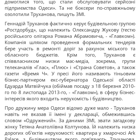
домоглися того, що стали обслуговувати серйозні
підприємства Одеси». Та не боксери по-справжньому
озолотили Труханова, пишуть ЗМІ.
Геннадій Труханов фактично керує будівельною групою
«Ростдорбуд», що належить Олександру Жукову (тестю
російського олігарха Романа Абрамовича, - «Главком»).
Компанія шляхом проведення формальних тендерів
бере участь в ремонті доріг за рахунок міського та
обласного бюджетів. Крім того, Труханов є
співвласником низки мас-медіа, зокрема, групи
телеканалів «Глас», «Плюс» і «Страна Советов», а також
газети «Время Ч». У пресі його називають тіньовим
бізнес-партнером екс-губернатора Одеської області
Едуарда Матвійчука (обіймав посаду з 18 березня 2010-
го по 8 листопада 2013-го, - «Главком»), в сферу бізнес-
інтересів якого входить нерухомість і будівництво.
Про дружину мера Одеси відомо дуже мало - Труханов
навіть не вказав її імені у декларації, обмежившись
словом «Одружений». За даними ЗМІ, звати загадкову
жінку Тетяна Анатоліївна Колтунова. Їй належить низка
дорогих об'єктів нерухомості: квартира у хмарочосі Ark
Palace, з будівництвом якого пов’язують Труханова,