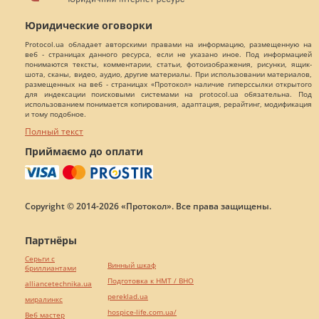
Юридические оговорки
Protocol.ua обладает авторскими правами на информацию, размещенную на
веб - страницах данного ресурса, если не указано иное. Под информацией
понимаются тексты, комментарии, статьи, фотоизображения, рисунки, ящик-
шота, сканы, видео, аудио, другие материалы. При использовании материалов,
размещенных на веб - страницах «Протокол» наличие гиперссылки открытого
для индексации поисковыми системами на protocol.ua обязательна. Под
использованием понимается копирования, адаптация, рерайтинг, модификация
и тому подобное.
Полный текст
Приймаємо до оплати
Copyright © 2014-2026 «Протокол». Все права защищены.
Партнёры
Серьги с
Винный шкаф
бриллиантами
Подготовка к НМТ / ВНО
alliancetechnika.ua
pereklad.ua
миралинкс
hospice-life.com.ua/
Веб мастер