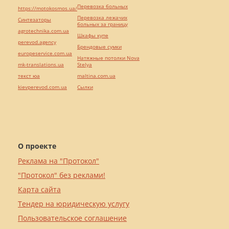
Перевозка больных
https://motokosmos.ua/
Перевозка лежачих
Синтезаторы
больных за границу
agrotechnika.com.ua
Шкафы купе
perevod.agency
Брендовые сумки
europeservice.com.ua
Натяжные потолки Nova
mk-translations.ua
Stelya
текст юа
maltina.com.ua
kievperevod.com.ua
Cылки
О проекте
Реклама на "Протокол"
"Протокол" без реклами!
Карта сайта
Тендер на юридическую услугу
Пользовательское соглашение