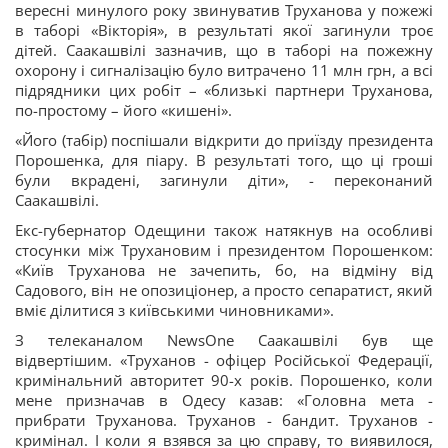
вересні минулого року звинуватив Труханова у пожежі
в таборі «Вікторія», в результаті якої загинули троє
дітей. Саакашвілі зазначив, що в таборі на пожежну
охорону і сигналізацію було витрачено 11 млн грн, а всі
підрядники цих робіт – «близькі партнери Труханова,
по-простому – його «кишені».
«Його (табір) поспішали відкрити до приїзду президента
Порошенка, для піару. В результаті того, що ці гроші
були вкрадені, загинули діти», - переконаний
Саакашвілі.
Екс-губернатор Одещини також натякнув на особливі
стосунки між Трухановим і президентом Порошенком:
«Київ Труханова не зачепить, бо, на відміну від
Садового, він не опозиціонер, а просто сепаратист, який
вміє ділитися з київськими чиновниками».
З телеканалом NewsOne Саакашвілі був ще
відвертішим. «Труханов - офіцер Російської Федерації,
кримінальний авторитет 90-х років. Порошенко, коли
мене призначав в Одесу казав: «Головна мета -
прибрати Труханова. Труханов - бандит. Труханов -
кримінал. І коли я взявся за цю справу, то виявилося,