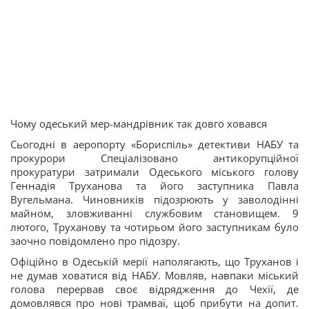
Чому одеський мер-мандрівник так довго ховався
Сьогодні в аеропорту «Бориспіль» детективи НАБУ та
прокурори Спеціалізовано антикорупційної
прокуратури затримали Одеського міського голову
Геннадія Труханова та його заступника Павла
Вугельмана. Чиновників підозрюють у заволодінні
майном, зловживанні службовим становищем. 9
лютого, Труханову та чотирьом його заступникам було
заочно повідомлено про підозру.
Офіційно в Одеській мерії наполягають, що Труханов і
не думав ховатися від НАБУ. Мовляв, навпаки міський
голова перервав своє відрядження до Чехії, де
домовлявся про нові трамваї, щоб прибути на допит.