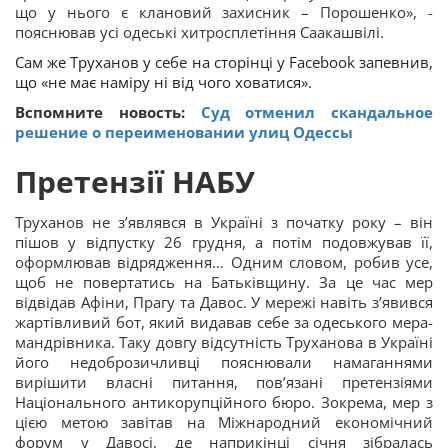
що у нього є клановий захисник – Порошенко», -
пояснював усі одеські хитросплетіння Саакашвілі.
Сам же Труханов у себе на сторінці у Facebook запевнив,
що «не має наміру ні від чого ховатися».
Вспомните новость:
Суд отменил скандальное
решение о переименовании улиц Одессы
Претензії НАБУ
Труханов не з’являвся в Україні з початку року – він
пішов у відпустку 26 грудня, а потім подовжував її,
оформлював відрядження… Одним словом, робив усе,
щоб не повертатись на Батьківщину. За це час мер
відвідав Афіни, Прагу та Давос. У мережі навіть з’явився
жартівливий бот, який видавав себе за одеського мера-
мандрівника. Таку довгу відсутність Труханова в Україні
його недоброзичливці пояснювали намаганнями
вирішити власні питання, пов’язані претензіями
Національного антикорупційного бюро. Зокрема, мер з
цією метою завітав на Міжнародний економічний
форум у Давосі, де наприкінці січня зібралась