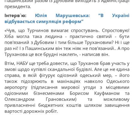
Пашинський разом із Дубовим виходить з Адміністрації
президента.
Інтерв`ю:
Юлія Марушевська: “В Україні
відбувається симуляція реформ”
«Чув, що Турчинов вимагає спростувань. Спростовую!
Хіба могла така людина - практично святий - бути
пов'язаний з Дубовим і тим більше Трухановим? Ні і ще
раз ні! І з Пашинським він теж ніяк не пов'язаний.. А про
Труханова це все брудні наклеп», - написав він.
Втім, НАБУ ще треба довести, що Труханов брав участь у
змові щодо купівлі скандальної будівлі. Але це не єдина
справа, в якій фігурує одіозний одеський мер, – його
також підозрюють в махінаціях навколо Одеського
аеропорту (підписання мирової угоди з місцевими
одіозними бізнесменами Борисом Кауфманом та
Олександром Грановським) та можливому
привласненні бюджетних коштів шляхом завищення
вартості дорожніх робіт.