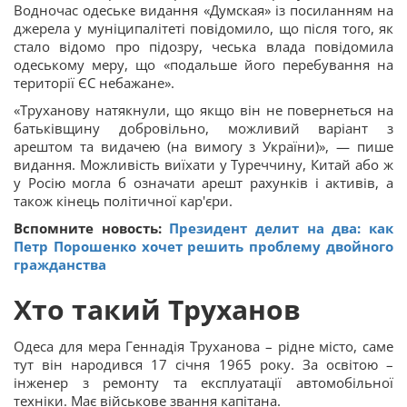
Водночас одеське видання «Думская» із посиланням на
джерела у муніципалітеті повідомило, що після того, як
стало відомо про підозру, чеська влада повідомила
одеському меру, що «подальше його перебування на
території ЄС небажане».
«Труханову натякнули, що якщо він не повернеться на
батьківщину добровільно, можливий варіант з
арештом та видачею (на вимогу з України)», — пише
видання. Можливість виїхати у Туреччину, Китай або ж
у Росію могла б означати арешт рахунків і активів, а
також кінець політичної кар'єри.
Вспомните новость:
Президент делит на два: как
Петр Порошенко хочет решить проблему двойного
гражданства
Хто такий Труханов
Одеса для мера Геннадія Труханова – рідне місто, саме
тут він народився 17 січня 1965 року. За освітою –
інженер з ремонту та експлуатації автомобільної
техніки. Має військове звання капітана.