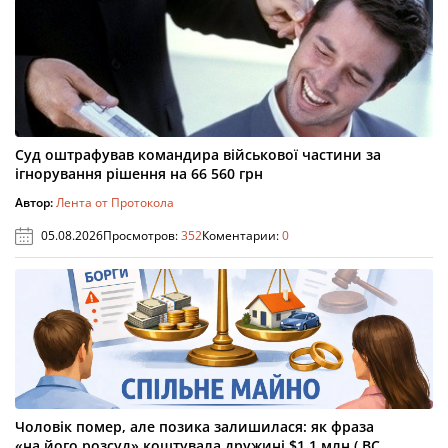
Суд оштрафував командира військової частини за
ігнорування рішення на 66 560 грн
Автор:
Лента от Протокола
05.08.2026
Просмотров:
352
Коментарии:
0
Чоловік помер, але позика залишилася: як фраза
«на його розсуд» коштувала дружині $1,1 млн ( ВС