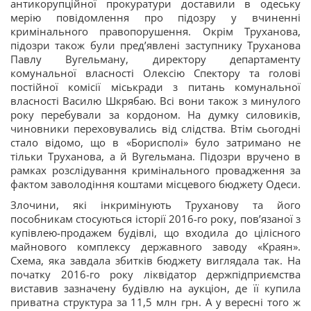
антикорупційної прокуратури доставили в одеську
мерію повідомлення про підозру у вчиненні
кримінального правопорушення. Окрім Труханова,
підозри також були пред’явлені заступнику Труханова
Павлу Вугельману, директору департаменту
комунальної власності Олексію Спектору та голові
постійної комісії міськради з питань комунальної
власності Василю Шкрябаю. Всі вони також з минулого
року перебували за кордоном. На думку силовиків,
чиновники переховувались від слідства. Втім сьогодні
стало відомо, що в «Борисполі» було затримано не
тільки Труханова, а й Вугельмана. Підозри вручено в
рамках розслідування кримінального провадження за
фактом заволодіння коштами місцевого бюджету Одеси.
Злочини, які інкримінують Труханову та його
пособникам стосуються історії 2016-го року, пов’язаної з
купівлею-продажем будівлі, що входила до цілісного
майнового комплексу державного заводу «Краян».
Схема, яка завдала збитків бюджету виглядала так. На
початку 2016-го року ліквідатор держпідприємства
виставив зазначену будівлю на аукціон, де її купила
приватна структура за 11,5 млн грн. А у вересні того ж