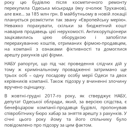
року цю будівлю після косметичного ремонту
перекупила Одеська міськрада (яку очолює Труханов),
але вже… за 185 млн грн. В майбутньому в новій локації
планується розмістити так звану «Європейську мерію».
Неважко порахувати, скільки за бюджетний кошт
наварив продавець цієї нерухомості. Антикорупціонери
зацікавились цією оборудкою і запобігли
перерахуванню коштів, отриманих фірмою-продавцем,
на компанії з ознаками фіктивності та домоглися
арешту рахунків цієї фірми.
НАБУ рапортує, що під час проведення слідчих дій у
тому ж кримінальному провадженні затримано ще
трьох осіб – одну посадову особу мерії Одеси та двох
керівників компанії. Також підозру у вчиненні злочину
вручено оцінщику.
В жовтні-грудні 2017-го року, як стверджує НАБУ,
депутат Одеської облради, який, за версією слідства, є
бенефіціаром компанії-продавця будівлі, пропонував
співробітнику бюро хабар за зняття арешту з рахунків. У
січні цього року йому та його спільнику було
повідомлено про підозру за цим фактом.