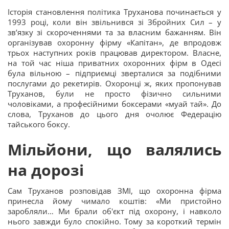
Історія становлення політика Труханова починається у
1993 році, коли він звільнився зі Збройних Сил – у
зв’язку зі скороченнями та за власним бажанням. Він
організував охоронну фірму «Капітан», де впродовж
трьох наступних років працював директором. Власне,
на той час ніша приватних охоронних фірм в Одесі
була вільною – підприємці зверталися за подібними
послугами до рекетирів. Охоронці ж, яких пропонував
Труханов, були не просто фізично сильними
чоловіками, а професійними боксерами «муай тай». До
слова, Труханов до цього дня очолює Федерацію
тайського боксу.
Мільйони, що валялись
на дорозі
Сам Труханов розповідав ЗМІ, що охоронна фірма
принесла йому чимало коштів: «Ми пристойно
заробляли… Ми брали об'єкт під охорону, і навколо
нього завжди було спокійно. Тому за короткий термін