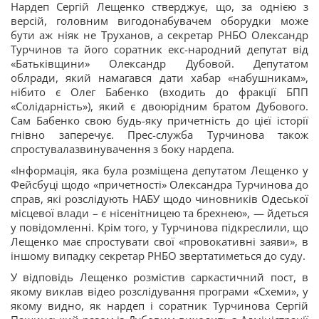
Нардеп Сергій Лещенко стверджує, що, за однією з
версій, головним вигодонабувачем оборудки може
бути аж ніяк не Труханов, а секретар РНБО Олександр
Турчинов та його соратник екс-народний депутат від
«Батьківщини» Олександр Дубовой. Депутатом
облради, який намагався дати хабар «набушникам»,
нібито є Олег Бабенко (входить до фракції БПП
«Солідарність»), який є двоюрідним братом Дубового.
Сам Бабенко свою будь-яку причетність до цієї історії
гнівно заперечує. Прес-служба Турчинова також
спростувалазвинувачення з боку нардепа.
«Інформація, яка була розміщена депутатом Лещенко у
Фейсбуці щодо «причетності» Олександра Турчинова до
справ, які розслідують НАБУ щодо чиновників Одеської
місцевої влади – є нісенітницею та брехнею», — йдеться
у повідомленні. Крім того, у Турчинова підкреслили, що
Лещенко має спростувати свої «провокативні заяви», в
іншому випадку секретар РНБО звертатиметься до суду.
У відповідь Лещенко розмістив саркастичний пост, в
якому виклав відео розслідування програми «Схеми», у
якому видно, як нардеп і соратник Турчинова Сергій