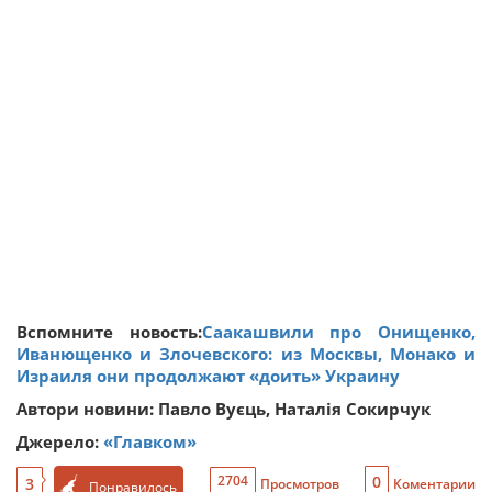
Вспомните новость:
Саакашвили про Онищенко,
Иванющенко и Злочевского: из Москвы, Монако и
Израиля они продолжают «доить» Украину
Автори новини: Павло Вуєць, Наталія Сокирчук
Джерело:
«Главком»
0
2704
3
Просмотров
Коментарии
Понравилось