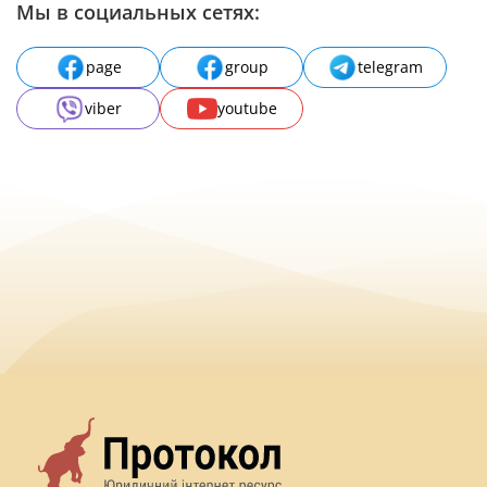
Мы в социальных сетях:
page
group
telegram
viber
youtube