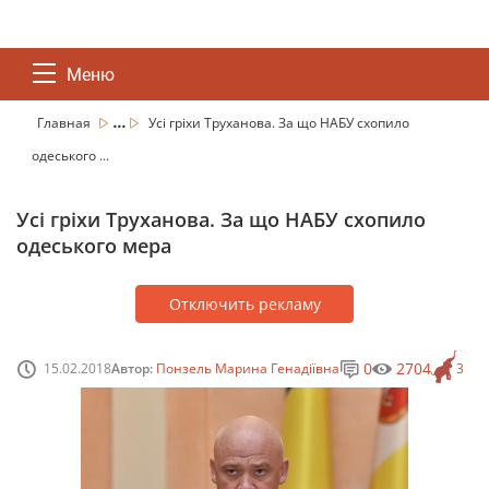
Меню
...
Главная
Усі гріхи Труханова. За що НАБУ схопило
одеського ...
Усі гріхи Труханова. За що НАБУ схопило
одеського мера
Отключить рекламу
0
2704
15.02.2018
Автор:
Понзель Марина Генадіївна
3