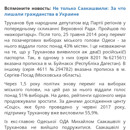
Вспмоните новость:
Не только Саакашвили: За что
лишали гражданства в Украине
Труханов був народним депутатом від Партії регіонів у
попередньому скликанні Верховної Ради. Пройшов по
«мажоритарці». Після того, 25 травня 2014 року переміг
на позачергових виборах міського голови Одеси - за
нього віддали голос понад 43% містян. І це незважаючи
на те, що у Труханова виявилося аж два(!) російські(!)
паспорти. Так, в одному з них (серія 8201 №621561)
вказана прописка в м. Буйнакск (Республіка Дагестан). В
іншому (серія 4611 №294782) вказана прописка в м.
Сергієв-Посад (Московська область).
Через 1,5 року політик знову переміг на виборах
міського голови, на цей раз за нього віддали голос
понад 51% виборців. На диво, рейтинги одіозного мера
продовжували зростати. За даними дослідження центу
«Соціс», яке було проведено у червні 2017 року,
підтримку Труханову вже висловили 55,9%.
Із екс-главою Одеської ОДА Михайлом Саакашвілі у
Труханова не вийшло подружитися. Саакашвілі у