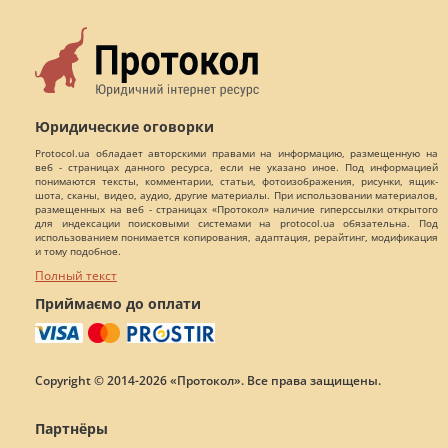
Юридические оговорки
Protocol.ua обладает авторскими правами на информацию, размещенную на
веб - страницах данного ресурса, если не указано иное. Под информацией
понимаются тексты, комментарии, статьи, фотоизображения, рисунки, ящик-
шота, сканы, видео, аудио, другие материалы. При использовании материалов,
размещенных на веб - страницах «Протокол» наличие гиперссылки открытого
для индексации поисковыми системами на protocol.ua обязательна. Под
использованием понимается копирования, адаптация, рерайтинг, модификация
и тому подобное.
Полный текст
Приймаємо до оплати
Copyright © 2014-2026 «Протокол». Все права защищены.
Партнёры