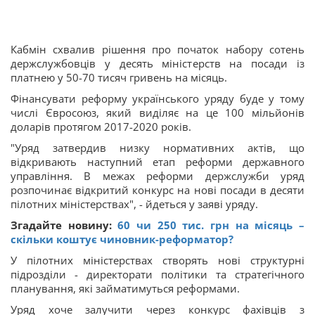
Кабмін схвалив рішення про початок набору сотень
держслужбовців у десять міністерств на посади із
платнею у 50-70 тисяч гривень на місяць.
Фінансувати реформу українського уряду буде у тому
числі Євросоюз, який виділяє на це 100 мільйонів
доларів протягом 2017-2020 років.
"Уряд затвердив низку нормативних актів, що
відкривають наступний етап реформи державного
управління. В межах реформи держслужби уряд
розпочинає відкритий конкурс на нові посади в десяти
пілотних міністерствах", - йдеться у заяві уряду.
Згадайте новину:
60 чи 250 тис. грн на місяць –
скільки коштує чиновник-реформатор?
У пілотних міністерствах створять нові структурні
підрозділи - директорати політики та стратегічного
планування, які займатимуться реформами.
Уряд хоче залучити через конкурс фахівців з