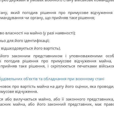
ргану, який погодив рішення про примусове відчуження
омандування чи органу, що прийняв таке рішення;
во власності на майно (у разі наявності);
ьо для його ідентифікації;
відшкодовується його вартість).
 його законним представником і уповноваженими осо
що погодив рішення про примусове відчуження майна,
прийняв таке рішення, і скріплюється печатками військо
удівельних об'єктів та обладнання при воєнному стані
новок про вартість майна на дату його оцінки, яка проводи
имусове відчуження.
ься або вилучається майно, або її законного представника,
 власник майна, або його законний представник, має прав