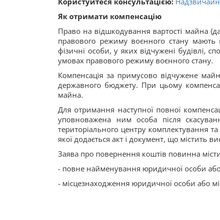
Користуйтеся консультацією:
Надзвичайн
Як отримати компенсацію
Право на відшкодування вартості майна (да
правового режиму воєнного стану мають 
фізичні особи, у яких відчужені будівлі, с
умовах правового режиму воєнного стану.
Компенсація за примусово відчужене майн
державного бюджету. При цьому компенсаці
майна.
Для отримання наступної повної компенса
уповноважена ним особа після скасуван
територіального центру комплектування та 
якої додається акт і документ, що містить в
Заява про повернення коштів повинна містит
- повне найменування юридичної особи або п
- місцезнаходження юридичної особи або м