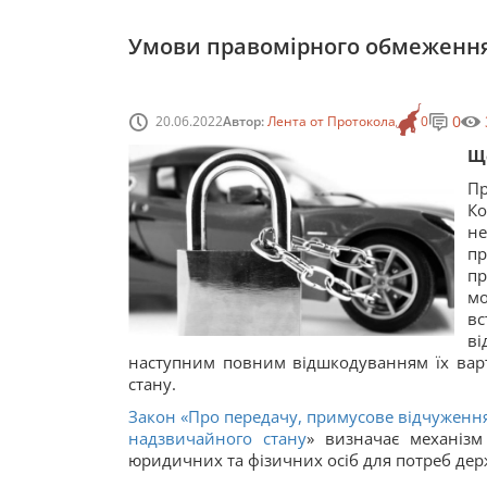
Умови правомірного обмеження 
0
20.06.2022
Автор:
Лента от Протокола
0
Щ
Пр
Ко
н
п
пр
мо
вс
ві
наступним повним відшкодуванням їх варт
стану.
Закон «
Про передачу, примусове відчуженн
надзвичайного стану
» визначає механізм
юридичних та фізичних осіб для потреб дер