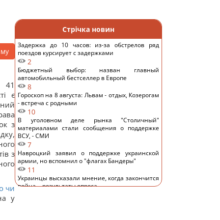
Стрічка новин
Задержка до 10 часов: из-за обстрелов ряд
аму
поездов курсирует с задержками
2
Бюджетный выбор: назван главный
автомобильный бестселлер в Европе
ю 41
8
ті є
Гороскоп на 8 августа: Львам - отдых, Козерогам
- встреча с родными
ений
10
рава
В уголовном деле рынка "Столичный"
ок з
материалами стали сообщения о поддержке
дку,
ВСУ, - СМИ
ного
7
ів з
Навроцкий заявил о поддержке украинской
армии, но вспомнил о "флагах Бандеры"
ного
11
Украинцы высказали мнение, когда закончится
война, - результаты опроса
о чи
11
на у
Аппетитная творожная запеканка с рисом:
старинный рецепт по-украински
12