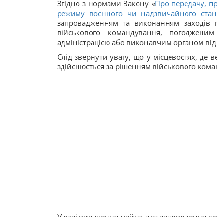
Згідно з нормами Закону «
Про передачу, п
режиму воєнного чи надзвичайного стан
запровадженням та виконанням заходів 
військового командування, погоджени
адміністрацією або виконавчим органом відп
Слід звернути увагу, що у місцевостях, де 
здійснюється за рішенням військового ком
У разі вилучення майна для задоволення п