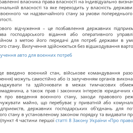
бавленні власника права власності на індивідуально визна
нальній власності та яке переходить у власність держави
воєнного чи надзвичайного стану за умови попереднього
тості.
ового відчуження – це позбавлення державних підприєм
ава господарського відання або оперативного управл
йном з метою його передачі для потреб держави в ум
о стану. Вилучення здійснюється без відшкодування вартос
учення авто для воєнних потреб
 де введено воєнний стан, військове командування разо
орення) можуть самостійно або із залученням органів викона
оваджувати та здійснювати в межах тимчасових обме
омадянина, а також прав і законних інтересів юридичних о
и про введення воєнного стану, заходи правового ре
дчужувати майно, що перебуває у приватній або комунал
ідприємств, державних господарських об’єднань для по
го стану в установленому законом порядку та видавати пр
 (пункт 4 частини першої
статті 8 Закону України «
Про прав