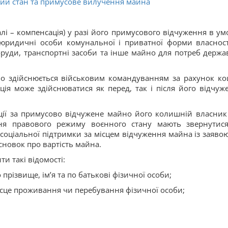
ий стан та примусове вилучення майна
лі – компенсація) у разі його примусового відчуження в ум
юридичні особи комунальної і приватної форми власност
поруди, транспортні засоби та інше майно для потреб держа
о здійснюється військовим командуванням за рахунок ко
я може здійснюватися як перед, так і після його відчуж
ції за примусово відчужене майно його колишній власник
ня правового режиму воєнного стану мають звернутис
соціальної підтримки за місцем відчуження майна із заявою
исновок про вартість майна.
и такі відомості:
різвище, ім’я та по батькові фізичної особи;
ісце проживання чи перебування фізичної особи;