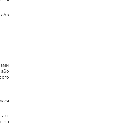
 або
бами
 або
вого
лася
 акт
о на