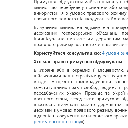
Примусове відчуження майна полягає у поз
майно, що перебуває у приватній або кому
використання в умовах правового режиму 
наступного повного відшкодування його вар
Вилучення майна, на відміну від примус
державних господарських об’єднань пр
індивідуально визначеним державним ма
правового режиму воєнного чи надзвичайног
Користуйтеся консультацією:
4 умови вил
Хто має право примусово відчужувати
В Україні або в окремих її місцевостях,
військовими адміністраціями (у разі їх утв
влади, місцевого самоврядування запр
конституційних прав і свобод людини і гр
передбачених Указом Президента Україн
воєнного стану, серед яких примусово ві
власності, вилучати майно державних п
держави в умовах правового режиму воєнно
відповідні документи встановленого зразка
режим воєнного стану
»).