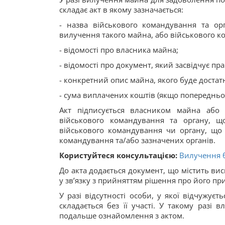
складає акт в якому зазначається:
- назва військового командування та о
вилучення такого майна, або військового к
- відомості про власника майна;
- відомості про документ, який засвідчує пра
- конкретний опис майна, якого буде достатн
- сума виплачених коштів (якщо попередньо 
Акт підписується власником майна або
військового командування та органу, 
військового командування чи органу, що 
командування та/або зазначених органів.
Користуйтеся консультацією:
Вилучення б
До акта додається документ, що містить вис
у зв’язку з прийняттям рішення про його пр
У разі відсутності особи, у якої відчужуєт
складається без її участі. У такому разі
подальше ознайомлення з актом.