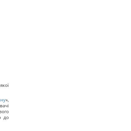
якої
ану
»,
вачі
вого
о до