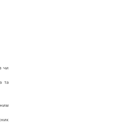
в чи
а та
пним
сник