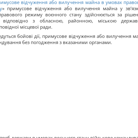
римусове відчуження або вилучення майна в умовах право
у
» примусове відчуження або вилучення майна у зв’язк
правового режиму воєнного стану здійснюється за ріше
м відповідно з обласною, районною, міською держа
овідної місцевої ради.
ведуться бойові дії, примусове відчуження або вилучення м
андування без погодження з вказаними органами.
отреб держави в умовах воєнного стану військове командув