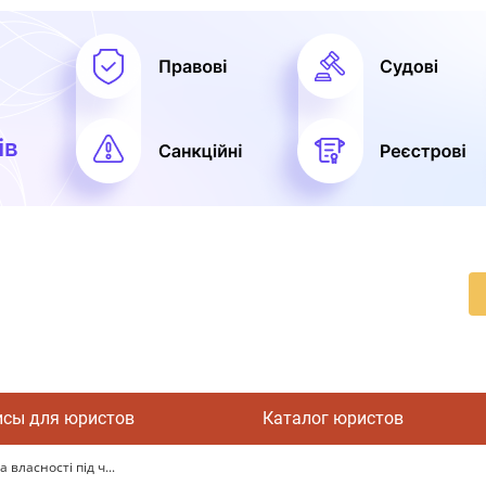
исы для юристов
Каталог юристов
ласності під ч...