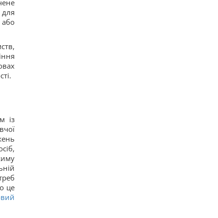
чене
Дантес показался с новой возлюбленной (фото)
 для
12
 або
Ryanair добавил еще больше рейсов в Марокко:
сразу три из них – из Польши
16
ств,
Пустые грядки в августе - большая ошибка: что
іння
с ними сделать после сбора урожая
овах
15
ті.
Ким Чен Ын с начала войны в Украине получил
$22 миллиарда сверхприбыли, - Bloomberg
13
Путин может напасть на НАТО уже осенью:
разведка США опубликовала новый прогноз, -
WSJ
м із
20
вчої
Эксперт отключил одну настройку Android – и
жень
смартфон перестал разряжаться ночью
сіб,
17
Удары России по кораблям в Черном море: в FP
жиму
раскрыли последствия
ьній
17
треб
В чем польза грецких орехов для сердца, мозга
о це
и укрепления иммунитета
овий
16
В Генштабе ВСУ сообщили, на какую сумму
страны НАТО выделят Украине военную