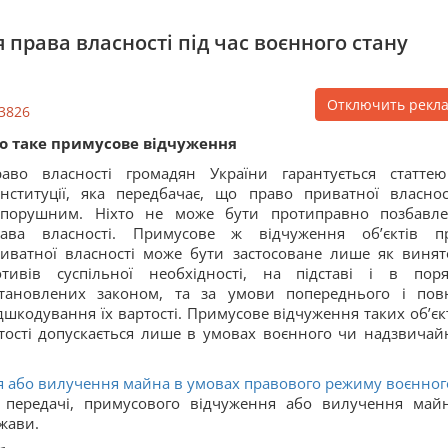
права власності під час воєнного стану
Отключить рекл
3826
о таке примусове відчуження
аво власності громадян України гарантується статте
нституції, яка передбачає, що право приватної власнос
епорушним. Ніхто не може бути протиправно позбавл
рава власності. Примусове ж відчуження об’єктів п
иватної власності може бути застосоване лише як винят
тивів суспільної необхідності, на підставі і в поря
тановлених законом, та за умови попереднього і пов
дшкодування їх вартості. Примусове відчуження таких об’єкт
ості допускається лише в умовах воєнного чи надзвичай
я або вилучення майна в умовах правового режиму воєнног
 передачі, примусового відчуження або вилучення май
жави.