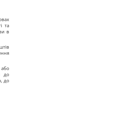
овах
і та
ви в
штів
ення
 або
я до
, до