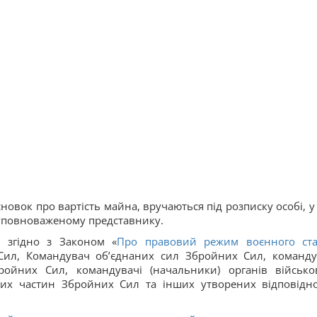
новок про вартість майна, вручаються під розписку особі, у 
ї уповноваженому представнику.
 згідно з Законом «
Про правовий режим воєнного ст
Сил, Командувач об’єднаних сил Збройних Сил, команду
ройних Сил, командувачі (начальники) органів військо
ових частин Збройних Сил та інших утворених відповідн