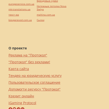
Брендовые сумки
europeservice.com.ua
Натяжные потолки Nova
mk-translations.ua
Stelya
текст юа
maltina.com.ua
kievperevod.com.ua
Cылки
О проекте
Реклама на "Протокол"
"Протокол" без реклами!
Карта сайта
Тендер на юридическую услугу
Пользовательское соглашение
Допомогти ресурсу "Протокол"
Кредит онлайн
iGaming Protocol