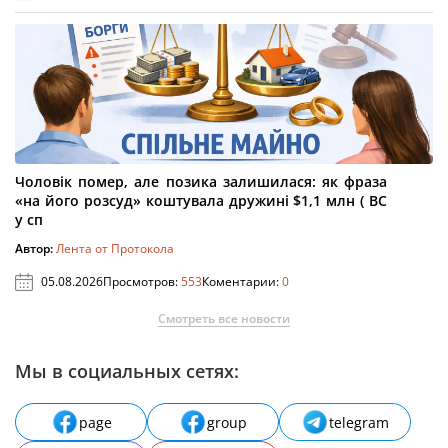
Чоловік помер, але позика залишилася: як фраза
«на його розсуд» коштувала дружині $1,1 млн ( ВС
у сп
Автор:
Лента от Протокола
05.08.2026
Просмотров:
553
Коментарии:
0
Смотреть все новости
Мы в социальных сетях:
page
group
telegram