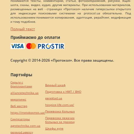
понимаются тексты, комментарии, статьи, фотоизображения, рисунки, ящик-
шота, сканы, видео, аудио, другие материалы. При использовании материалов,
размещенных на веб - страницах «Протокол» наличие гиперссылки открытого
для индексации поисковыми системами на protocol.ua обязательна. Под
использованием понимается копирования, адаптация, рерайтинг, модификация
и тому подобное.
Полный текст
Приймаємо до оплати
Copyright © 2014-2026 «Протокол». Все права защищены.
Партнёры
Серьги с
Винный шкаф
бриллиантами
Подготовка к НМТ / ВНО
alliancetechnika.ua
pereklad.ua
миралинкс
hospice-life.com.ua/
Веб мастер
Перевозка больных
https://motokosmos.ua/
Перевозка лежачих
Синтезаторы
больных за границу
agrotechnika.com.ua
Шкафы купе
perevod.agency