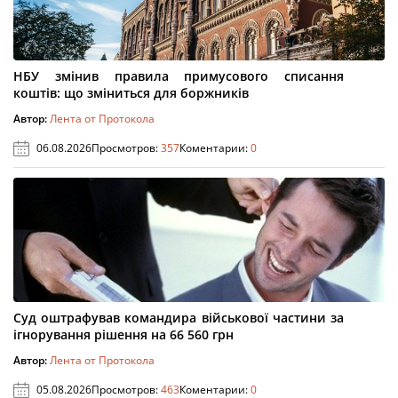
НБУ змінив правила примусового списання
коштів: що зміниться для боржників
Автор:
Лента от Протокола
06.08.2026
Просмотров:
357
Коментарии:
0
Суд оштрафував командира військової частини за
ігнорування рішення на 66 560 грн
Автор:
Лента от Протокола
05.08.2026
Просмотров:
463
Коментарии:
0