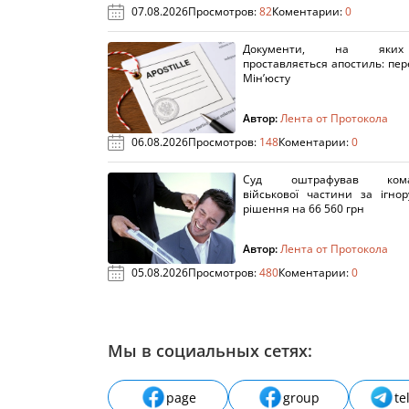
07.08.2026
Просмотров:
82
Коментарии:
0
Документи, на яки
проставляється апостиль: пере
Мін’юсту
Автор:
Лента от Протокола
06.08.2026
Просмотров:
148
Коментарии:
0
Суд оштрафував кома
військової частини за ігно
рішення на 66 560 грн
Автор:
Лента от Протокола
05.08.2026
Просмотров:
480
Коментарии:
0
Мы в социальных сетях:
page
group
te