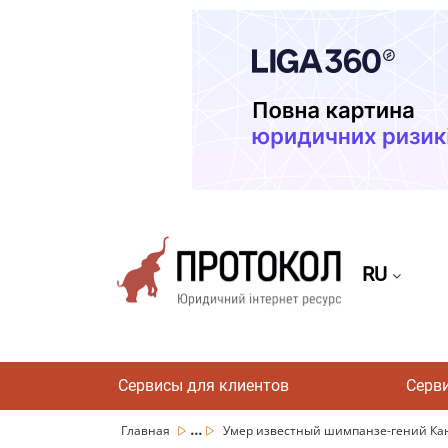
RU
Сервисы для клиентов
Серв
...
Главная
Умер известный шимпанзе-гений Кан