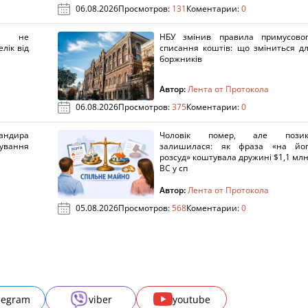
06.08.2026
Просмотров:
131
Коментарии:
0
х не
НБУ змінив правила примусово
лік від
списання коштів: що зміниться д
боржників
Автор:
Лента от Протокола
06.08.2026
Просмотров:
375
Коментарии:
0
ндира
Чоловік помер, але позик
рування
залишилася: як фраза «на йо
розсуд» коштувала дружині $1,1 млн
ВС у сп
Автор:
Лента от Протокола
05.08.2026
Просмотров:
568
Коментарии:
0
legram
viber
youtube