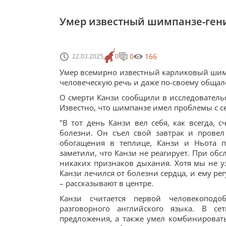
Умер известный шимпанзе-гени
0
166
22.03.2025
0
Умер всемирно известный карликовый шимп
человеческую речь и даже по-своему общал
О смерти Канзи сообщили в исследовательск
Известно, что шимпанзе имел проблемы с с
"В тот день Канзи вел себя, как всегда,
болезни. Он съел свой завтрак и провел
обогащения в теплице, Канзи и Ньота п
заметили, что Канзи не реагирует. При об
никаких признаков дыхания. Хотя мы не у
Канзи лечился от болезни сердца, и ему р
– рассказывают в центре.
Канзи считается первой человекоподо
разговорного английского языка. В с
предложения, а также умел комбинироват