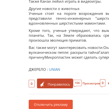
Также Канзи любил играть в видеоигры.
Другие новости о животных
Ученые стоят на пороге возрождения в
представили генно-инженерных "шерст
вдохновленных шерстистыми мамонтами.
Кроме того, ученые утверждают, что вы
планеты. Так, на Земле образовалась ср
произошла эволюция приматов.
Вас также могут заинтересовать новости:О
вулканическом пепле: раскрыта тайнаГалап
причинуМикропластик может сделать супер
ДЖЕРЕЛО :
UNIAN
0
166
0
Просмотров
Понравилось
Отключить рекламу