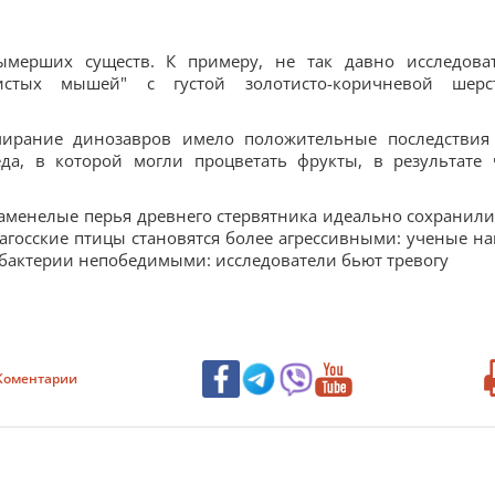
ымерших существ. К примеру, не так давно исследова
истых мышей" с густой золотисто-коричневой шерс
мирание динозавров имело положительные последствия
еда, в которой могли процветать фрукты, в результате 
каменелые перья древнего стервятника идеально сохранили
агосские птицы становятся более агрессивными: ученые н
бактерии непобедимыми: исследователи бьют тревогу
Коментарии