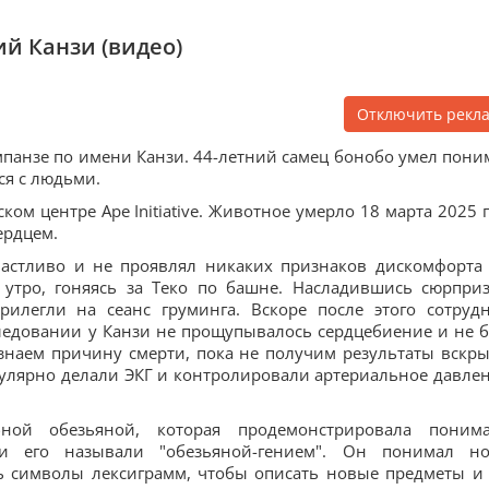
й Канзи (видео)
Отключить рекл
анзе по имени Канзи. 44-летний самец бонобо умел пони
ся с людьми.
ом центре Ape Initiative. Животное умерло 18 марта 2025 г
ердцем.
 счастливо и не проявлял никаких признаков дискомфорта
 утро, гоняясь за Теко по башне. Насладившись сюрпри
рилегли на сеанс груминга. Вскоре после этого сотруд
следовании у Канзи не прощупывалось сердцебиение и не 
знаем причину смерти, пока не получим результаты вскры
егулярно делали ЭКГ и контролировали артериальное давлен
бной обезьяной, которая продемонстрировала поним
ети его называли "обезьяной-гением". Он понимал н
ь символы лексиграмм, чтобы описать новые предметы и 