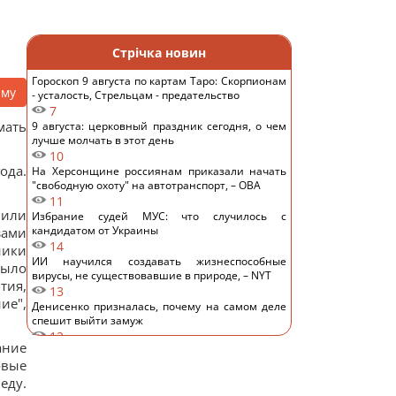
Стрічка новин
Гороскоп 9 августа по картам Таро: Скорпионам
аму
- усталость, Стрельцам - предательство
7
мать
9 августа: церковный праздник сегодня, о чем
лучше молчать в этот день
10
ода.
На Херсонщине россиянам приказали начать
"свободную охоту" на автотранспорт, – ОВА
11
 или
Избрание судей МУС: что случилось с
кандидатом от Украины
зами
14
ники
ИИ научился создавать жизнеспособные
было
вирусы, не существовавшие в природе, – NYT
тия,
13
ие",
Денисенко призналась, почему на самом деле
спешит выйти замуж
12
ание
Зачем опытные хозяйки кладут фольгу в
овые
холодильник: простой домашний лайфхак
14
еду.