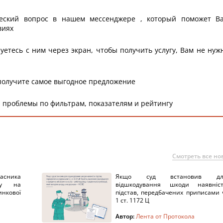
еский вопрос в нашем мессенджере , который поможет В
виях
уетесь с ним через экран, чтобы получить услугу, Вам не нуж
получите самое выгодное предложение
 проблемы по фильтрам, показателям и рейтингу
Смотреть все но
ника
Якщо суд встановив дл
нку на
відшкодування шкоди наявніс
нкової
підстав, передбачених приписами 
1 ст. 1172 Ц
Автор:
Лента от Протокола