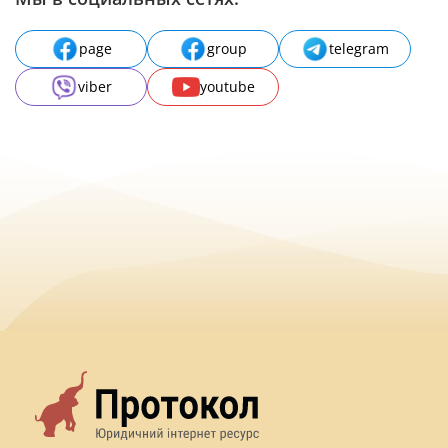
page
group
telegram
viber
youtube