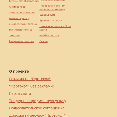
https://motokosmos.ua/
Перевозка лежачих
Синтезаторы
больных за границу
agrotechnika.com.ua
Шкафы купе
perevod.agency
Брендовые сумки
europeservice.com.ua
Натяжные потолки Nova
mk-translations.ua
Stelya
текст юа
maltina.com.ua
kievperevod.com.ua
Cылки
О проекте
Реклама на "Протокол"
"Протокол" без реклами!
Карта сайта
Тендер на юридическую услугу
Пользовательское соглашение
Допомогти ресурсу "Протокол"