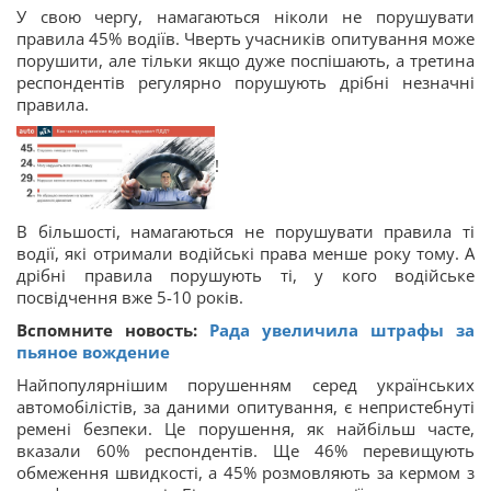
У свою чергу, намагаються ніколи не порушувати
правила 45% водіїв. Чверть учасників опитування може
порушити, але тільки якщо дуже поспішають, а третина
респондентів регулярно порушують дрібні незначні
правила.
!
В більшості, намагаються не порушувати правила ті
водії, які отримали водійські права менше року тому. А
дрібні правила порушують ті, у кого водійське
посвідчення вже 5-10 років.
Вспомните новость:
Рада увеличила штрафы за
пьяное вождение
Найпопулярнішим порушенням серед українських
автомобілістів, за даними опитування, є непристебнуті
ремені безпеки. Це порушення, як найбільш часте,
вказали 60% респондентів. Ще 46% перевищують
обмеження швидкості, а 45% розмовляють за кермом з