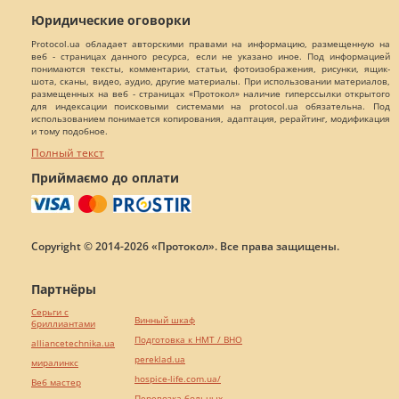
Юридические оговорки
Protocol.ua обладает авторскими правами на информацию, размещенную на
веб - страницах данного ресурса, если не указано иное. Под информацией
понимаются тексты, комментарии, статьи, фотоизображения, рисунки, ящик-
шота, сканы, видео, аудио, другие материалы. При использовании материалов,
размещенных на веб - страницах «Протокол» наличие гиперссылки открытого
для индексации поисковыми системами на protocol.ua обязательна. Под
использованием понимается копирования, адаптация, рерайтинг, модификация
и тому подобное.
Полный текст
Приймаємо до оплати
Copyright © 2014-2026 «Протокол». Все права защищены.
Партнёры
Серьги с
Винный шкаф
бриллиантами
Подготовка к НМТ / ВНО
alliancetechnika.ua
pereklad.ua
миралинкс
hospice-life.com.ua/
Веб мастер
Перевозка больных