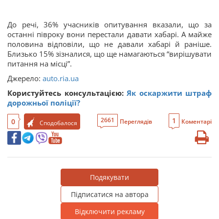
До речі, 36% учасників опитування вказали, що за
останні півроку вони перестали давати хабарі. А майже
половина відповіли, що не давали хабарі й раніше.
Близько 15% зізналися, що ще намагаються “вирішувати
питання на місці”.
Джерело:
auto.ria.ua
Користуйтесь консультацією:
Як оскаржити штраф
дорожньої поліції?
1
2661
0
Переглядів
Коментарі
Сподобалося
Подякувати
Підписатися на автора
Відключити рекламу