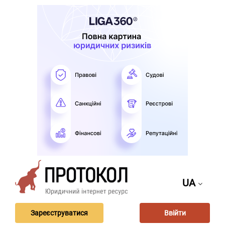
UA
Зареєструватися
Ввійти