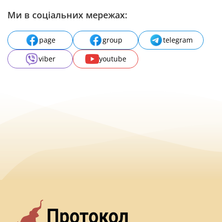
Ми в соціальних мережах:
page
group
telegram
viber
youtube