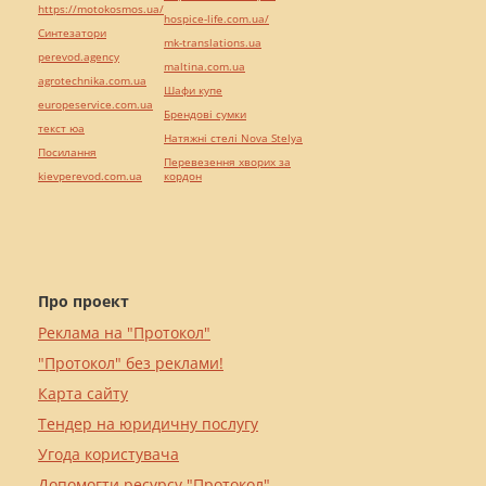
https://motokosmos.ua/
hospice-life.com.ua/
Синтезатори
mk-translations.ua
perevod.agency
maltina.com.ua
agrotechnika.com.ua
Шафи купе
europeservice.com.ua
Брендові сумки
текст юа
Натяжні стелі Nova Stelya
Посилання
Перевезення хворих за
kievperevod.com.ua
кордон
Про проект
Реклама на "Протокол"
"Протокол" без реклами!
Карта сайту
Тендер на юридичну послугу
Угода користувача
Допомогти ресурсу "Протокол"