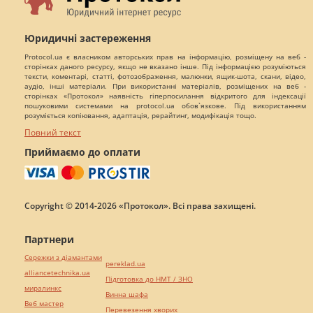
Юридичні застереження
Protocol.ua є власником авторських прав на інформацію, розміщену на веб -
сторінках даного ресурсу, якщо не вказано інше. Під інформацією розуміються
тексти, коментарі, статті, фотозображення, малюнки, ящик-шота, скани, відео,
аудіо, інші матеріали. При використанні матеріалів, розміщених на веб -
сторінках «Протокол» наявність гіперпосилання відкритого для індексації
пошуковими системами на protocol.ua обов`язкове. Під використанням
розуміється копіювання, адаптація, рерайтинг, модифікація тощо.
Повний текст
Приймаємо до оплати
Copyright © 2014-2026 «Протокол». Всі права захищені.
Партнери
Сережки з діамантами
pereklad.ua
alliancetechnika.ua
Підготовка до НМТ / ЗНО
миралинкс
Винна шафа
Веб мастер
Перевезення хворих