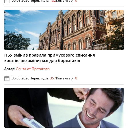
06.08.2026
Переглядів:
132
Коментарі:
0
НБУ змінив правила примусового списання
коштів: що зміниться для боржників
Автор:
Лента от Протокола
06.08.2026
Переглядів:
357
Коментарі:
0