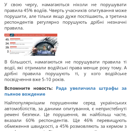
У свою чергу, намагаються ніколи не порушувати
правила 45% водіїв. Чверть учасників опитування може
порушити, але тільки якщо дуже поспішають, а третина
респондентів регулярно порушують дрібні незначні
правила.
!
В більшості, намагаються не порушувати правила ті
водії, які отримали водійські права менше року тому. А
дрібні правила порушують ті, у кого водійське
посвідчення вже 5-10 років.
Вспомните новость:
Рада увеличила штрафы за
пьяное вождение
Найпопулярнішим порушенням серед українських
автомобілістів, за даними опитування, є непристебнуті
ремені безпеки. Це порушення, як найбільш часте,
вказали 60% респондентів. Ще 46% перевищують
обмеження швидкості, а 45% розмовляють за кермом з