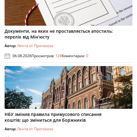
Документи, на яких не проставляється апостиль:
перелік від Мін’юсту
Автор:
Лента от Протокола
06.08.2026
Просмотров:
128
Коментарии:
0
НБУ змінив правила примусового списання
коштів: що зміниться для боржників
Автор:
Лента от Протокола