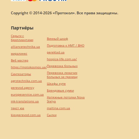
Copyright © 2014-2026 «Протокол». Все права защищены.
Партнёры
Серьги с
Винный шкаф
бриллиантами
Подготовка к НМТ / ВНО
alliancetechnika.ua
pereklad.ua
миралинкс
hospice-life.com.ua/
Веб мастер
Перевозка больных
https://motokosmos.ua/
Перевозка лежачих
Синтезаторы
больных за границу
agrotechnika.com.ua
Шкафы купе
perevod.agency
Брендовые сумки
europeservice.com.ua
Натяжные потолки Nova
mk-translations.ua
Stelya
текст юа
maltina.com.ua
kievperevod.com.ua
Cылки