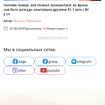
Чоловік помер, але позика залишилася: як фраза
«на його розсуд» коштувала дружині $1,1 млн ( ВС
у сп
Автор:
Лента от Протокола
05.08.2026
Просмотров:
545
Коментарии:
0
Смотреть все новости
Мы в социальных сетях:
page
group
telegram
viber
youtube