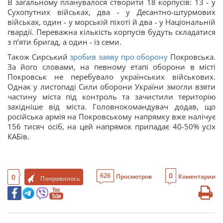
В загальному планувалося створити 18 корпусів: 13 - у
Сухопутних військах, два - у Десантно-штурмових
військах, один - у морській піхоті й два - у Національній
гвардії. Переважна кількість корпусів будуть складатися
з пʼяти бригад, а один - із семи.
Також Сирський
зробив заяву про оборону
Покровська.
За його словами, на певному етапі оборони в місті
Покровськ не перебувало українських військових.
Однак у листопаді Сили оборони України змогли взяти
частину міста під контроль та зачистили територію
західніше від міста. Головнокомандувач додав, що
російська армія на Покровському напрямку вже налічує
156 тисяч осіб, на цей напрямок припадає 40-50% усіх
КАБів.
0
626
0
Просмотров
Коментарии
Понравилось