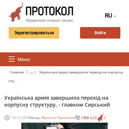
RU
Зарегистрироваться
Войти
Меню
...
Главная
Українська армія завершила перехід на корпусну
стр...
Українська армія завершила перехід на
корпусну структуру, - главком Сирський
0
626
10.12.2025
Автор:
Лента от Протокола
0