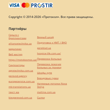
Copyright © 2014-2026 «Протокол». Все права защищены.
Партнёры
Серьги с
Винный шкаф
бриллиантами
Подготовка к НМТ / ВНО
alliancetechnika.ua
pereklad.ua
миралинкс
hospice-life.com.ua/
Веб мастер
Перевозка больных
https://motokosmos.ua/
Перевозка лежачих
Синтезаторы
больных за границу
agrotechnika.com.ua
Шкафы купе
perevod.agency
Брендовые сумки
europeservice.com.ua
Натяжные потолки Nova
mk-translations.ua
Stelya
текст юа
maltina.com.ua
kievperevod.com.ua
Cылки