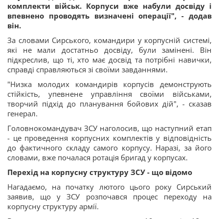
комплекти військ. Корпуси вже набули досвіду і
впевнено проводять визначені операції", - додав
він.
За словами Сирського, командири у корпусній системі,
які не мали достатньо досвіду, були замінені. Він
підкреслив, що ті, хто має досвід та потрібні навички,
справді справляються зі своїми завданнями.
"Низка молодих командирів корпусів демонструють
стійкість, упевнене управління своїми військами,
творчий підхід до планування бойових дій", - сказав
генерал.
Головнокомандувач ЗСУ наголосив, що наступний етап
- це проведення корпусних комплектів у відповідність
до фактичного складу самого корпусу. Наразі, за його
словами, вже почалася ротація бригад у корпусах.
Перехід на корпусну структуру ЗСУ - що відомо
Нагадаємо, на початку лютого цього року Сирський
заявив, що у ЗСУ розпочався процес переходу на
корпусну структуру армії.