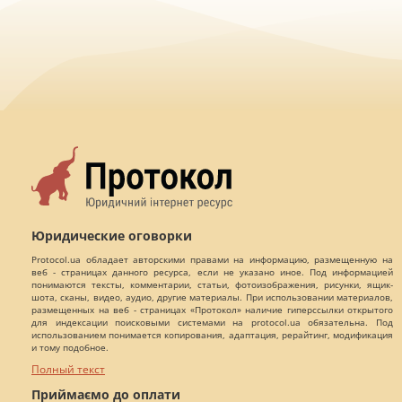
Юридические оговорки
Protocol.ua обладает авторскими правами на информацию, размещенную на
веб - страницах данного ресурса, если не указано иное. Под информацией
понимаются тексты, комментарии, статьи, фотоизображения, рисунки, ящик-
шота, сканы, видео, аудио, другие материалы. При использовании материалов,
размещенных на веб - страницах «Протокол» наличие гиперссылки открытого
для индексации поисковыми системами на protocol.ua обязательна. Под
использованием понимается копирования, адаптация, рерайтинг, модификация
и тому подобное.
Полный текст
Приймаємо до оплати