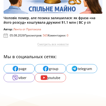
Чоловік помер, але позика залишилася: як фраза «на
його розсуд» коштувала дружині $1,1 млн ( ВС у сп
Автор:
Лента от Протокола
05.08.2026
Просмотров:
565
Коментарии:
0
Смотреть все новости
Мы в социальных сетях:
page
group
telegram
viber
youtube