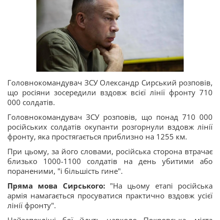
Головнокомандувач ЗСУ Олександр Сирський розповів,
що росіяни зосередили вздовж всієї лінії фронту 710
000 солдатів.
Головнокомандувач ЗСУ розповів, що понад 710 000
російських солдатів окупанти розгорнули вздовж лінії
фронту, яка простягається приблизно на 1255 км.
При цьому, за його словами, російська сторона втрачає
близько 1000-1100 солдатів на день убитими або
пораненими, "і більшість гине".
Пряма мова Сирського:
"На цьому етапі російська
армія намагається просуватися практично вздовж усієї
лінії фронту".
Найзапекліші бої йдуть навколо Покровська, міста