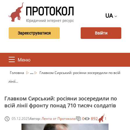
UA
Зареєструватися
Ввійти
Меню
...
Головна
Главком Сирський: росіяни зосередили по всій
лінії...
Главком Сирський: росіяни зосередили по
всій лінії фронту понад 710 тисяч солдатів
0
892
05.12.2025
Автор:
Лента от Протокола
1