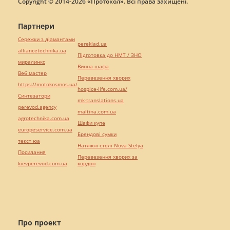
Copyright © 2014-2026 «Протокол». Всі права захищені.
Партнери
Сережки з діамантами
pereklad.ua
alliancetechnika.ua
Підготовка до НМТ / ЗНО
миралинкс
Винна шафа
Веб мастер
Перевезення хворих
https://motokosmos.ua/
hospice-life.com.ua/
Синтезатори
mk-translations.ua
perevod.agency
maltina.com.ua
agrotechnika.com.ua
Шафи купе
europeservice.com.ua
Брендові сумки
текст юа
Натяжні стелі Nova Stelya
Посилання
Перевезення хворих за
kievperevod.com.ua
кордон
Про проект