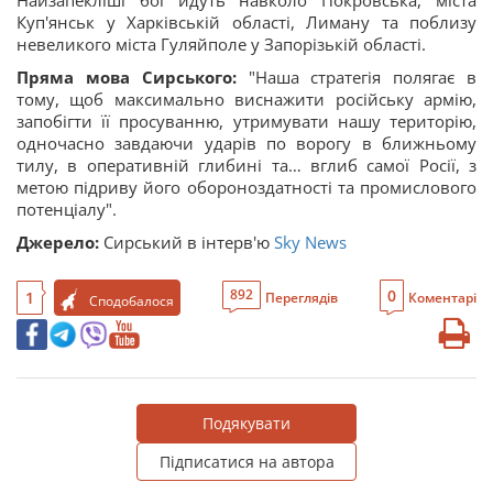
Куп'янськ у Харківській області, Лиману та поблизу
невеликого міста Гуляйполе у ​​Запорізькій області.
Пряма мова Сирського:
"Наша стратегія полягає в
тому, щоб максимально виснажити російську армію,
запобігти її просуванню, утримувати нашу територію,
одночасно завдаючи ударів по ворогу в ближньому
тилу, в оперативній глибині та… вглиб самої Росії, з
метою підриву його обороноздатності та промислового
потенціалу".
Джерело:
Сирський в інтерв'ю
Sky News
0
892
1
Переглядів
Коментарі
Сподобалося
Подякувати
Підписатися на автора