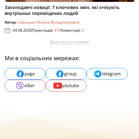
Законодавчі новації: 7 ключових змін, які очікують
внутрішньо переміщених людей
Автор:
Савицька Оксана Володимирівна
04.08.2026
Переглядів:
479
Коментарі:
0
Дивитись усі новини
Ми в соціальних мережах:
page
group
telegram
viber
youtube