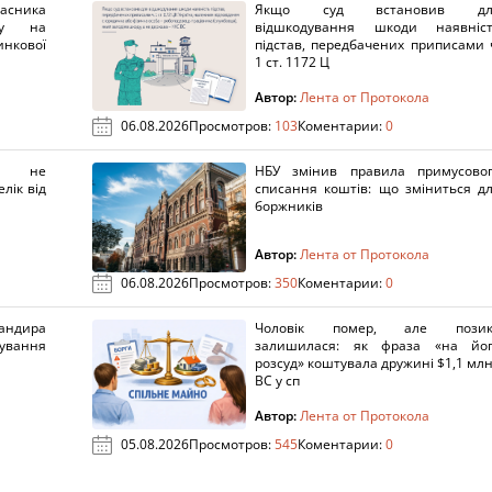
ника
Якщо суд встановив дл
нку на
відшкодування шкоди наявніс
нкової
підстав, передбачених приписами 
1 ст. 1172 Ц
Автор:
Лента от Протокола
06.08.2026
Просмотров:
103
Коментарии:
0
х не
НБУ змінив правила примусово
лік від
списання коштів: що зміниться д
боржників
Автор:
Лента от Протокола
06.08.2026
Просмотров:
350
Коментарии:
0
ндира
Чоловік помер, але позик
рування
залишилася: як фраза «на йо
розсуд» коштувала дружині $1,1 млн
ВС у сп
Автор:
Лента от Протокола
05.08.2026
Просмотров:
545
Коментарии:
0