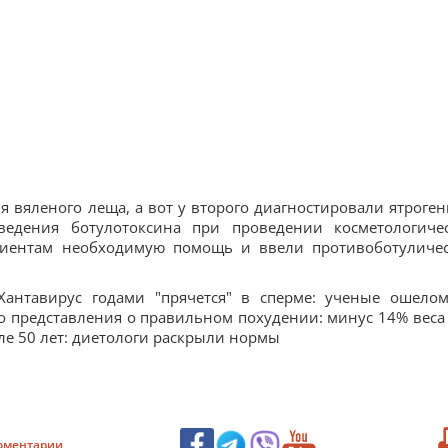
я вяленого леща, а вот у второго диагностировали ятроге
ведения ботулотоксина при проведении косметологиче
циентам необходимую помощь и ввели противоботуличе
:Хантавирус годами "прячется" в сперме: ученые ошело
 представления о правильном похудении: минус 14% веса 
ле 50 лет: диетологи раскрыли нормы
оментарии