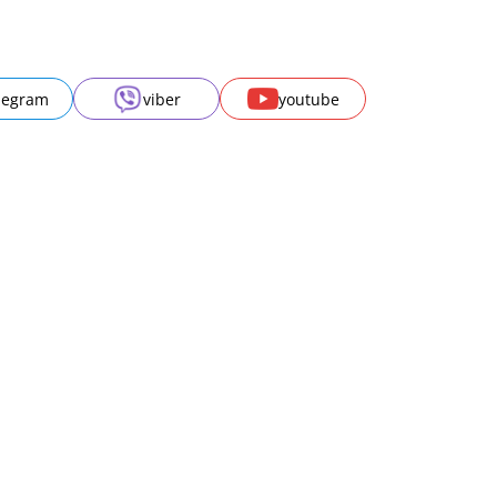
legram
viber
youtube