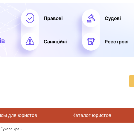
исы для юристов
Каталог юристов
укола кра...