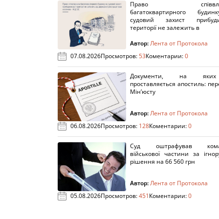
Право співвлас
багатоквартирного буди
судовий захист прибуди
території не залежить в
Автор:
Лента от Протокола
07.08.2026
Просмотров:
53
Коментарии:
0
Документи, на яки
проставляється апостиль: пере
Мін’юсту
Автор:
Лента от Протокола
06.08.2026
Просмотров:
128
Коментарии:
0
Суд оштрафував кома
військової частини за ігно
рішення на 66 560 грн
Автор:
Лента от Протокола
05.08.2026
Просмотров:
451
Коментарии:
0