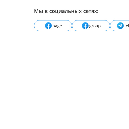
Мы в социальных сетях:
page
group
te