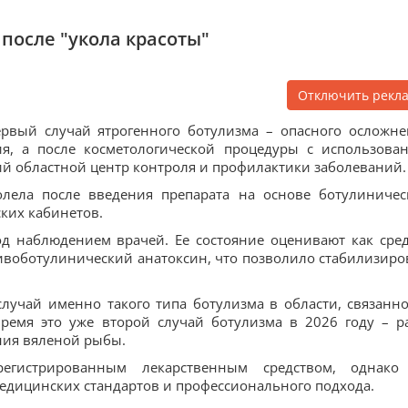
после "укола красоты"
Отключить рекл
ервый случай ятрогенного ботулизма – опасного осложне
ия, а после косметологической процедуры с использова
ий областной центр контроля и профилактики заболеваний.
олела после введения препарата на основе ботулиничес
ских кабинетов.
д наблюдением врачей. Ее состояние оценивают как сре
ивоботулинический анатоксин, что позволило стабилизиро
лучай именно такого типа ботулизма в области, связанно
время это уже второй случай ботулизма в 2026 году – р
ния вяленой рыбы.
регистрированным лекарственным средством, однако
едицинских стандартов и профессионального подхода.