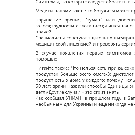
Симптомы, на которые следует обратить в
Медики напоминают, что ботулизм может пр
нарушение зрения, "туман" или двоени
голоса;трудности с глотанием;мышечная с
врачей
Специалисты советуют тщательно выбирать 
медицинской лицензией и проверять серти
В случае появления первых симптомов 
помощью.
Читайте также: Что нельзя есть при высок
продуктах больше всего омега-3: диетоло
продукт есть в доме у каждого: почему нел
50 лет: врачи назвали способы Единицы зна
детямДругие случаи – это стоит знать
Как сообщал УНИАН, в прошлом году в Зап
необычным для Украины и еще никогда не ф