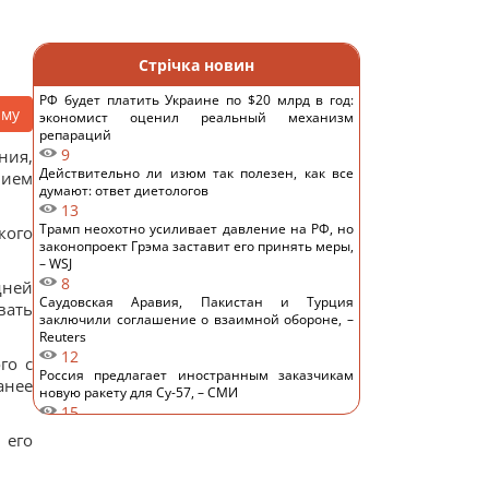
Стрічка новин
РФ будет платить Украине по $20 млрд в год:
аму
экономист оценил реальный механизм
репараций
9
ния,
Действительно ли изюм так полезен, как все
нием
думают: ответ диетологов
13
Трамп неохотно усиливает давление на РФ, но
кого
законопроект Грэма заставит его принять меры,
– WSJ
8
дней
Саудовская Аравия, Пакистан и Турция
вать
заключили соглашение о взаимной обороне, –
Reuters
12
го с
Россия предлагает иностранным заказчикам
анее
новую ракету для Су-57, – СМИ
15
Старый монитор еще рано выбрасывать: как
 его
использовать его повторно с пользой
14
Одна фраза мгновенно поставит на место