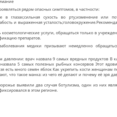
нимание
оявляться рядом опасных симптомов, в частности:
е в глазах;сильная сухость во рту;изменение или по
лабость и выраженная усталость;головокружение.Рекоменд
косметологические услуги, обращаться только в учрежден
фикацию препаратов.
заболевания медики призывают немедленно обращатьс
ом давлении: врач назвала 9 самых вредных продуктов В к
г назвала 5 самых полезных рыбных консервов Этот ядов
ьзя есть много семян яблок Как укрепить кости женщинам п
ют, что такое манка: из чего её делают и почему её зря да
орожье выявили два случая ботулизма, один из них явля
иксировался в этом регионе.