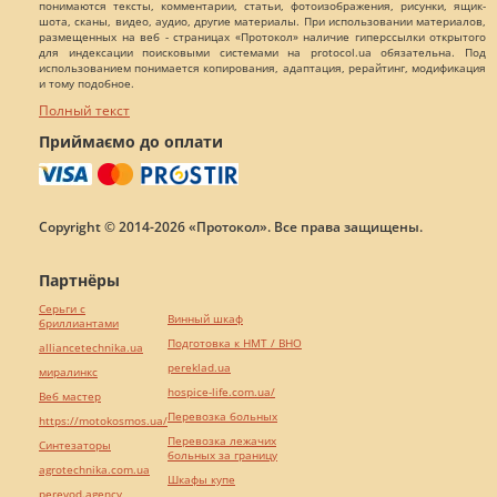
понимаются тексты, комментарии, статьи, фотоизображения, рисунки, ящик-
шота, сканы, видео, аудио, другие материалы. При использовании материалов,
размещенных на веб - страницах «Протокол» наличие гиперссылки открытого
для индексации поисковыми системами на protocol.ua обязательна. Под
использованием понимается копирования, адаптация, рерайтинг, модификация
и тому подобное.
Полный текст
Приймаємо до оплати
Copyright © 2014-2026 «Протокол». Все права защищены.
Партнёры
Серьги с
Винный шкаф
бриллиантами
Подготовка к НМТ / ВНО
alliancetechnika.ua
pereklad.ua
миралинкс
hospice-life.com.ua/
Веб мастер
Перевозка больных
https://motokosmos.ua/
Перевозка лежачих
Синтезаторы
больных за границу
agrotechnika.com.ua
Шкафы купе
perevod.agency