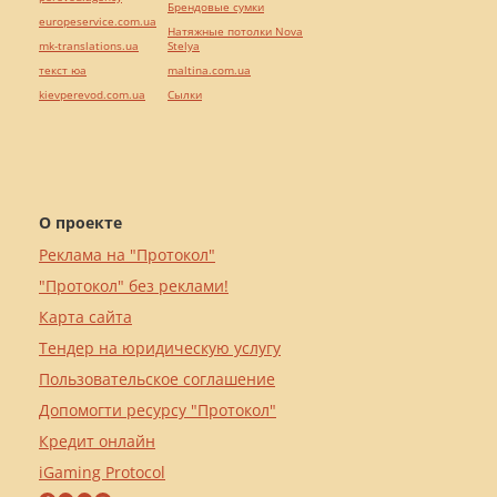
Брендовые сумки
europeservice.com.ua
Натяжные потолки Nova
mk-translations.ua
Stelya
текст юа
maltina.com.ua
kievperevod.com.ua
Cылки
О проекте
Реклама на "Протокол"
"Протокол" без реклами!
Карта сайта
Тендер на юридическую услугу
Пользовательское соглашение
Допомогти ресурсу "Протокол"
Кредит онлайн
iGaming Protocol