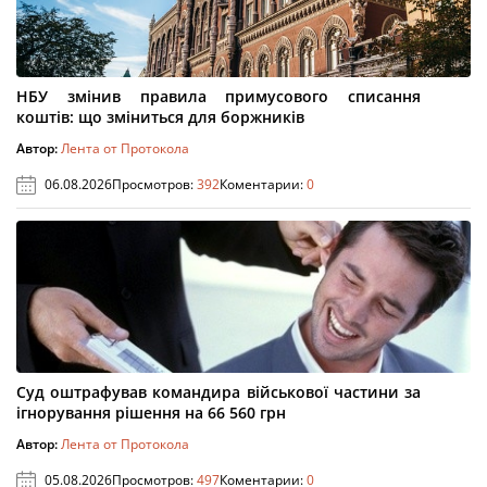
НБУ змінив правила примусового списання
коштів: що зміниться для боржників
Автор:
Лента от Протокола
06.08.2026
Просмотров:
392
Коментарии:
0
Суд оштрафував командира військової частини за
ігнорування рішення на 66 560 грн
Автор:
Лента от Протокола
05.08.2026
Просмотров:
497
Коментарии:
0