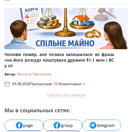
Чоловік помер, але позика залишилася: як фраза
«на його розсуд» коштувала дружині $1,1 млн ( ВС
у сп
Автор:
Лента от Протокола
05.08.2026
Просмотров:
584
Коментарии:
0
Смотреть все новости
Мы в социальных сетях:
page
group
telegram