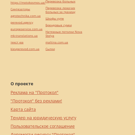
Перевозка больных
https://motokosmos.ua/
Перевозка лежачих
Синтезаторы
больных за границу
agrotechnika.com.ua
Шкафы купе
perevod.agency
Брендовые сумки
europeservice.com.ua
Натяжные потолки Nova
mk-translations.ua
Stelya
текст юа
maltina.com.ua
kievperevod.com.ua
Cылки
О проекте
Реклама на "Протокол"
"Протокол" без реклами!
Карта сайта
Тендер на юридическую услугу
Пользовательское соглашение
Допомогти ресурсу "Протокол"