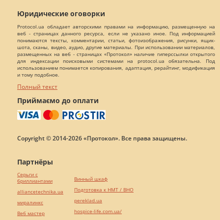
Юридические оговорки
Protocol.ua обладает авторскими правами на информацию, размещенную на
веб - страницах данного ресурса, если не указано иное. Под информацией
понимаются тексты, комментарии, статьи, фотоизображения, рисунки, ящик-
шота, сканы, видео, аудио, другие материалы. При использовании материалов,
размещенных на веб - страницах «Протокол» наличие гиперссылки открытого
для индексации поисковыми системами на protocol.ua обязательна. Под
использованием понимается копирования, адаптация, рерайтинг, модификация
и тому подобное.
Полный текст
Приймаємо до оплати
Copyright © 2014-2026 «Протокол». Все права защищены.
Партнёры
Серьги с
Винный шкаф
бриллиантами
Подготовка к НМТ / ВНО
alliancetechnika.ua
pereklad.ua
миралинкс
hospice-life.com.ua/
Веб мастер