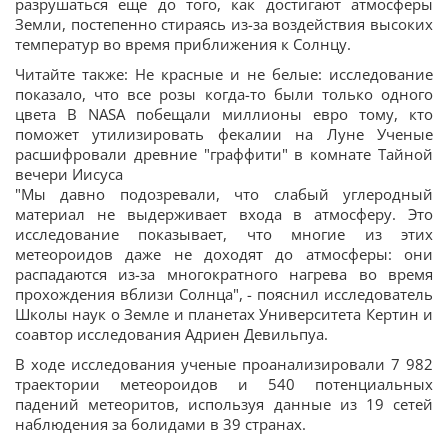
разрушаться еще до того, как достигают атмосферы
Земли, постепенно стираясь из-за воздействия высоких
температур во время приближения к Солнцу.
Читайте также: Не красные и не белые: исследование
показало, что все розы когда-то были только одного
цвета В NASA побещали миллионы евро тому, кто
поможет утилизировать фекалии на Луне Ученые
расшифровали древние "граффити" в комнате Тайной
вечери Иисуса
"Мы давно подозревали, что слабый углеродный
материал не выдерживает входа в атмосферу. Это
исследование показывает, что многие из этих
метеороидов даже не доходят до атмосферы: они
распадаются из-за многократного нагрева во время
прохождения вблизи Солнца", - пояснил исследователь
Школы наук о Земле и планетах Университета Кертин и
соавтор исследования Адриен Девильпуа.
В ходе исследования ученые проанализировали 7 982
траектории метеороидов и 540 потенциальных
падений метеоритов, используя данные из 19 сетей
наблюдения за болидами в 39 странах.