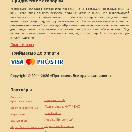
Юридические оговорки
Protocol.ua обладает авторскими правами на информацию, размещенную на
веб - страницах данного ресурса, если не указано иное. Под информацией
понимаются тексты, комментарии, статьи, фотоизображения, рисунки, ящик-
шота, сканы, видео, аудио, другие материалы. При использовании материалов,
размещенных на веб - страницах «Протокол» наличие гиперссылки открытого
для индексации поисковыми системами на protocol.ua обязательна. Под
использованием понимается копирования, адаптация, рерайтинг, модификация
и тому подобное.
Полный текст
Приймаємо до оплати
Copyright © 2014-2026 «Протокол». Все права защищены.
Партнёры
Серьги с
Винный шкаф
бриллиантами
Подготовка к НМТ / ВНО
alliancetechnika.ua
pereklad.ua
миралинкс
hospice-life.com.ua/
Веб мастер
Перевозка больных
https://motokosmos.ua/