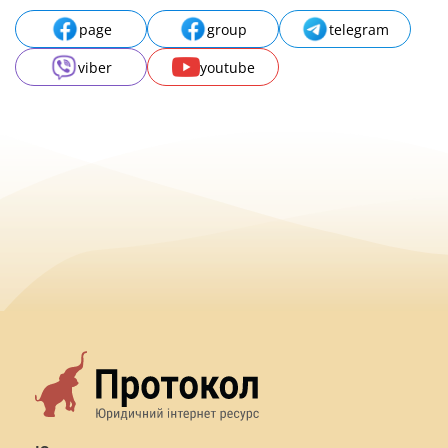
page
group
telegram
viber
youtube