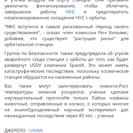
увеличить финансирование, чтобы облегчить
завершение работы
МК
С и предотвратить
незапланированное схождение
МК
С с орбиты.
"МКС вступила в самый рискованный период своего
существования", - сказал член комиссии Рич Уильямс,
добавив, что существуют "растущие риски" для
орбитальной станции.
Группа по безопасности также предупредила об угрозе
аварийного схода станции с орбиты до того, как будет
развернут USDV компании SpaceX. Это может иметь
катастрофические последствия, поскольку космическая
станция обрушится на населенные районы.
Вас также могут заинтересовать новости:Рост
температуры океанов ускорился: ученые сделали
неутешительный прогнозНе только Лайка: названы
животные, отправленные в космос, о которых многие
не зналиОднодневный научный эксперимент дал
неожиданные последствия через 40 лет, - ученые
ДЖЕРЕЛО :
UNIAN