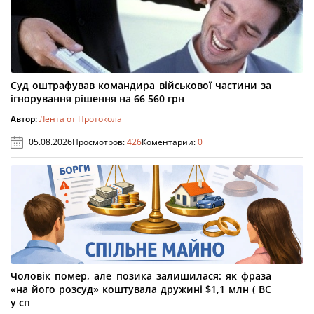
Суд оштрафував командира військової частини за
ігнорування рішення на 66 560 грн
Автор:
Лента от Протокола
05.08.2026
Просмотров:
426
Коментарии:
0
Чоловік помер, але позика залишилася: як фраза
«на його розсуд» коштувала дружині $1,1 млн ( ВС
у сп