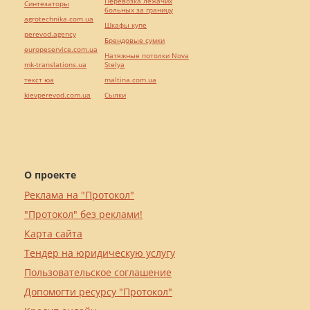
Перевозка лежачих
Синтезаторы
больных за границу
agrotechnika.com.ua
Шкафы купе
perevod.agency
Брендовые сумки
europeservice.com.ua
Натяжные потолки Nova
mk-translations.ua
Stelya
текст юа
maltina.com.ua
kievperevod.com.ua
Cылки
О проекте
Реклама на "Протокол"
"Протокол" без реклами!
Карта сайта
Тендер на юридическую услугу
Пользовательское соглашение
Допомогти ресурсу "Протокол"