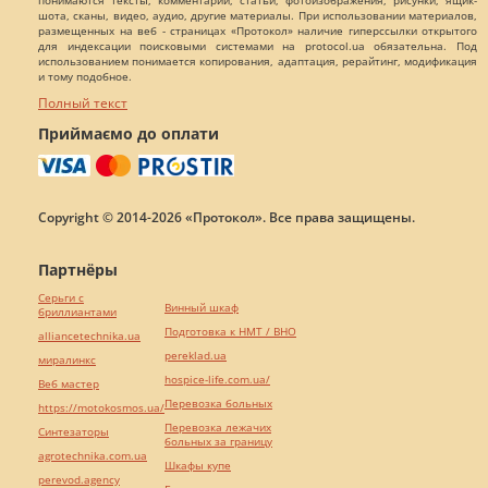
понимаются тексты, комментарии, статьи, фотоизображения, рисунки, ящик-
шота, сканы, видео, аудио, другие материалы. При использовании материалов,
размещенных на веб - страницах «Протокол» наличие гиперссылки открытого
для индексации поисковыми системами на protocol.ua обязательна. Под
использованием понимается копирования, адаптация, рерайтинг, модификация
и тому подобное.
Полный текст
Приймаємо до оплати
Copyright © 2014-2026 «Протокол». Все права защищены.
Партнёры
Серьги с
Винный шкаф
бриллиантами
Подготовка к НМТ / ВНО
alliancetechnika.ua
pereklad.ua
миралинкс
hospice-life.com.ua/
Веб мастер
Перевозка больных
https://motokosmos.ua/
Перевозка лежачих
Синтезаторы
больных за границу
agrotechnika.com.ua
Шкафы купе
perevod.agency