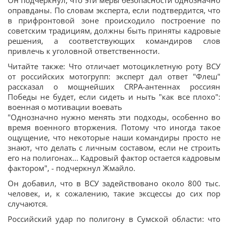
Он подчеркнул, что эти меры безопасности однозначно
оправданы. По словам эксперта, если подтвердится, что
в прифронтовой зоне происходило построение по
советским традициям, должны быть приняты кадровые
решения, а соответствующих командиров слов
привлечь к уголовной ответственности.
Читайте также: Что отличает мотоциклетную роту ВСУ
от российских мотогрупп: эксперт дал ответ "Флеш"
рассказал о мощнейших СRPA-антеннах россиян
Победы не будет, если сидеть и ныть "как все плохо":
военная о мотивации воевать
"Однозначно нужно менять эти подходы, особенно во
время военного вторжения. Потому что иногда такое
ощущение, что некоторые наши командиры просто не
знают, что делать с личным составом, если не строить
его на полигонах... Кадровый фактор остается кадровым
фактором", - подчеркнул Жмайло.
Он добавил, что в ВСУ задействовано около 800 тыс.
человек, и, к сожалению, такие эксцессы до сих пор
случаются.
Российский удар по полигону в Сумской области: что