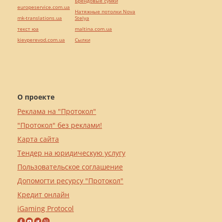
Брендовые сумки
europeservice.com.ua
Натяжные потолки Nova
mk-translations.ua
Stelya
текст юа
maltina.com.ua
kievperevod.com.ua
Cылки
О проекте
Реклама на "Протокол"
"Протокол" без реклами!
Карта сайта
Тендер на юридическую услугу
Пользовательское соглашение
Допомогти ресурсу "Протокол"
Кредит онлайн
iGaming Protocol