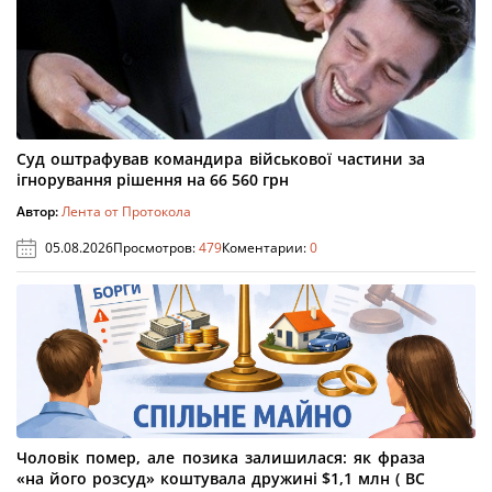
Суд оштрафував командира військової частини за
ігнорування рішення на 66 560 грн
Автор:
Лента от Протокола
05.08.2026
Просмотров:
479
Коментарии:
0
Чоловік помер, але позика залишилася: як фраза
«на його розсуд» коштувала дружині $1,1 млн ( ВС