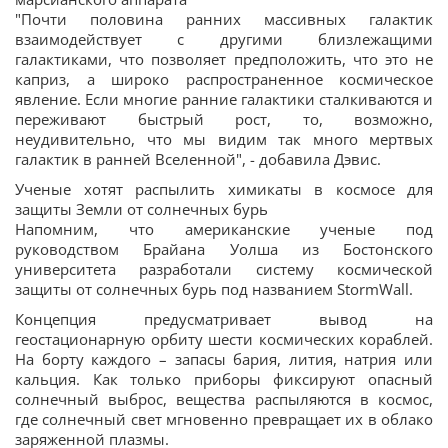
"Почти половина ранних массивных галактик
взаимодействует с другими близлежащими
галактиками, что позволяет предположить, что это не
каприз, а широко распространенное космическое
явление. Если многие ранние галактики сталкиваются и
переживают быстрый рост, то, возможно,
неудивительно, что мы видим так много мертвых
галактик в ранней Вселенной", - добавила Дэвис.
Ученые хотят распылить химикаты в космосе для
защиты Земли от солнечных бурь
Напомним, что американские ученые под
руководством Брайана Уолша из Бостонского
университета разработали систему космической
защиты от солнечных бурь под названием StormWall.
Концепция предусматривает вывод на
геостационарную орбиту шести космических кораблей.
На борту каждого – запасы бария, лития, натрия или
кальция. Как только приборы фиксируют опасный
солнечный выброс, вещества распыляются в космос,
где солнечный свет мгновенно превращает их в облако
заряженной плазмы.