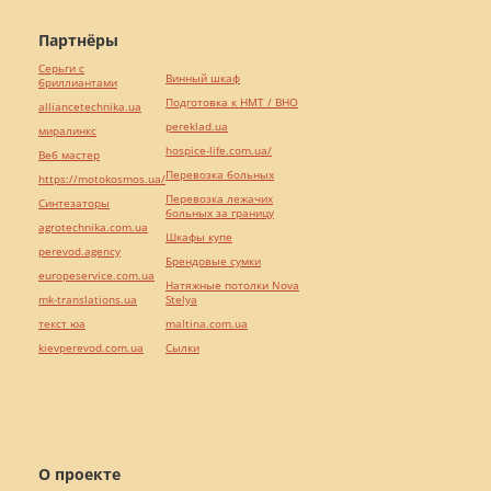
Партнёры
Серьги с
Винный шкаф
бриллиантами
Подготовка к НМТ / ВНО
alliancetechnika.ua
pereklad.ua
миралинкс
hospice-life.com.ua/
Веб мастер
Перевозка больных
https://motokosmos.ua/
Перевозка лежачих
Синтезаторы
больных за границу
agrotechnika.com.ua
Шкафы купе
perevod.agency
Брендовые сумки
europeservice.com.ua
Натяжные потолки Nova
mk-translations.ua
Stelya
текст юа
maltina.com.ua
kievperevod.com.ua
Cылки
О проекте