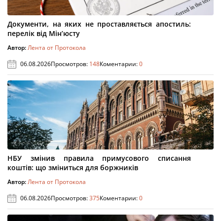
Документи, на яких не проставляється апостиль:
перелік від Мін’юсту
Автор:
Лента от Протокола
06.08.2026
Просмотров:
148
Коментарии:
0
НБУ змінив правила примусового списання
коштів: що зміниться для боржників
Автор:
Лента от Протокола
06.08.2026
Просмотров:
375
Коментарии:
0