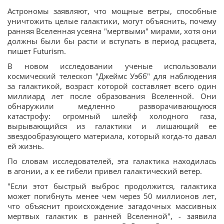
Астрономы заявляют, что мощные ветры, способные
уничтожить целые галактики, могут объяснить, почему
ранняя Вселенная усеяна "мертвыми" мирами, хотя они
должны были бы расти и вступать в период расцвета,
пишет Futurism.
В новом исследовании ученые использовали
космический телескоп "Джеймс Уэбб" для наблюдения
за галактикой, возраст которой составляет всего один
миллиард лет после образования Вселенной. Они
обнаружили медленно разворачивающуюся
катастрофу: огромный шлейф холодного газа,
вырывающийся из галактики и лишающий ее
звездообразующего материала, который когда-то давал
ей жизнь.
По словам исследователей, эта галактика находилась
в агонии, а к ее гибели привел галактический ветер.
"Если этот быстрый выброс продолжится, галактика
может погибнуть менее чем через 50 миллионов лет,
что объяснит происхождение загадочных массивных
мертвых галактик в ранней Вселенной", - заявила