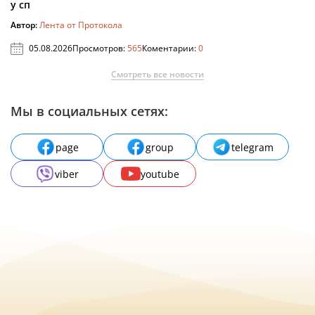
у сп
Автор:
Лента от Протокола
05.08.2026
Просмотров:
565
Коментарии:
0
Смотреть все новости
Мы в социальных сетях:
page
group
telegram
viber
youtube