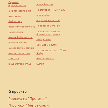
Серьги с
Винный шкаф
бриллиантами
Подготовка к НМТ / ВНО
alliancetechnika.ua
pereklad.ua
миралинкс
hospice-life.com.ua/
Веб мастер
Перевозка больных
https://motokosmos.ua/
Перевозка лежачих
Синтезаторы
больных за границу
agrotechnika.com.ua
Шкафы купе
perevod.agency
Брендовые сумки
europeservice.com.ua
Натяжные потолки Nova
mk-translations.ua
Stelya
текст юа
maltina.com.ua
kievperevod.com.ua
Cылки
О проекте
Реклама на "Протокол"
"Протокол" без реклами!