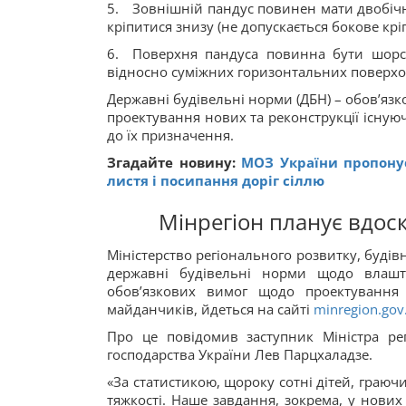
5. Зовнішній пандус повинен мати двобічн
кріпитися знизу (не допускається бокове крі
6. Поверхня пандуса повинна бути шорс
відносно суміжних горизонтальних поверхо
Державні будівельні норми (ДБН) – обов’язк
проектування нових та реконструкції існуюч
до їх призначення.
Згадайте новину:
МОЗ України пропону
листя і посипання доріг сіллю
Мінрегіон планує вдос
Міністерство регіонального розвитку, буді
державні будівельні норми щодо влашт
обов’язкових вимог щодо проектування
майданчиків, йдеться на сайті
minregion.gov
Про це повідомив заступник Міністра ре
господарства України Лев Парцхаладзе.
«За статистикою, щороку сотні дітей, граю
тяжкості. Наше завдання, зокрема, у нових