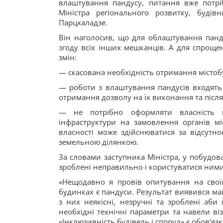
влаштування пандусу, питання вже потрі
Міністра регіонального розвитку, буді
Парцхаладзе.
Він наголосив, що для облаштування панд
згоду всіх інших мешканців. А для спрощ
змін:
— скасована необхідність отримання місто
— роботи з влаштування пандусів входять 
отримання дозволу на їх виконання та після
— не потрібно оформляти власність н
інфраструктури на замовлення органів м
власності може здійснюватися за відсутно
земельною ділянкою.
За словами заступника Міністра, у побудов
зроблені неправильно і користуватися ним
«Нещодавно я провів опитування на своїй
будинках є пандуси. Результат виявився май
з них неякісні, незручні та зроблені аби
необхідні технічні параметри та навели в
«Інклюзивність будівель і споруд» є обов’я