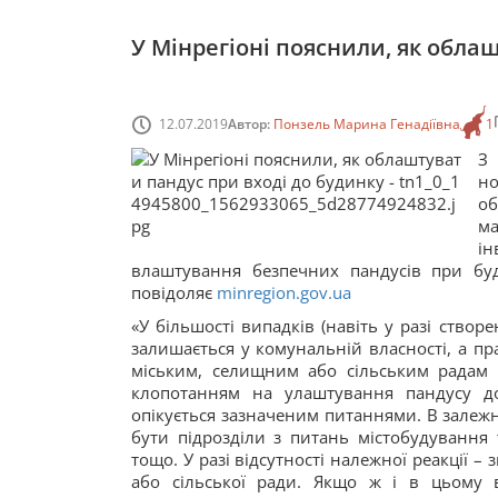
У Мінрегіоні пояснили, як обла
12.07.2019
Автор:
Понзель Марина Генадіївна
1
З 
но
об
м
ін
влаштування безпечних пандусів при буді
повідоляє
minregion.gov.ua
«У більшості випадків (навіть у разі ство
залишається у комунальній власності, а п
міським, селищним або сільським радам 
клопотанням на улаштування пандусу до 
опікується зазначеним питаннями. В залежн
бути підрозділи з питань містобудування т
тощо. У разі відсутності належної реакції –
або сільської ради. Якщо ж і в цьому 