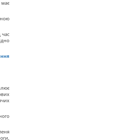
 має
тною
 час
ідно
ання
влює
ових
ячих
ного
пеня
оги,