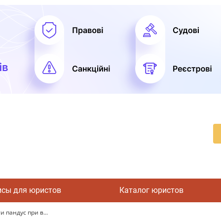
исы для юристов
Каталог юристов
 пандус при в...