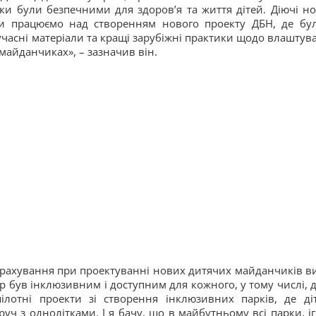
и були безпечними для здоров’я та життя дітей. Діючі н
 ми працюємо над створенням нового проекту ДБН, де бу
сучасні матеріали та кращі зарубіжні практики щодо влаштув
майданчиках», – зазначив він.
врахування при проектуванні нових дитячих майданчиків в
ір був інклюзивним і доступним для кожного, у тому числі, д
пілотні проекти зі створення інклюзивних парків, де ді
руч з однолітками. І я бачу, що в майбутньому всі парки, іг