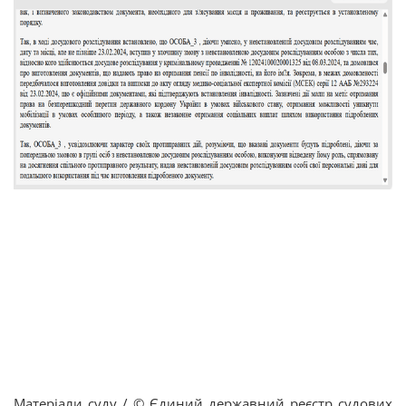
Матеріали суду / © Єдиний державний реєстр судових