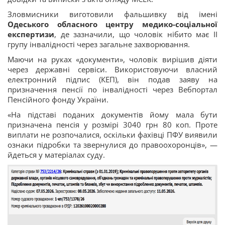
Зловмисники виготовили фальшивку від імені
Одеського обласного центру медико-соціальної
експертизи
, де зазначили, що чоловік нібито має ІІ
групу інвалідності через загальне захворювання.
Маючи на руках «документи», чоловік вирішив діяти
через державні сервіси. Використовуючи власний
електронний підпис (КЕП), він подав заяву на
призначення пенсії по інвалідності через Вебпортал
Пенсійного фонду України.
«На підставі поданих документів йому мала бути
призначена пенсія у розмірі 3040 грн 80 коп. Проте
виплати не розпочалися, оскільки фахівці ПФУ виявили
ознаки підробки та звернулися до правоохоронців», —
йдеться у матеріалах суду.