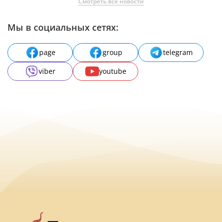
Смотреть все новости
Мы в социальных сетях:
page
group
telegram
viber
youtube