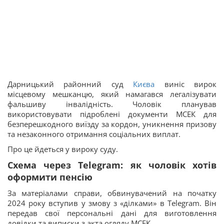
Дарницький районний суд
Києва
виніс вирок
місцевому мешканцю, який намагався легалізувати
фальшиву інвалідність. Чоловік планував
використовувати підроблені документи МСЕК для
безперешкодного виїзду за кордон, уникнення призову
та незаконного отримання соціальних виплат.
Про це йдеться у вироку суду.
Схема через Telegram: як чоловік хотів
оформити пенсію
За матеріалами справи, обвинувачений на початку
2024 року вступив у змову з «ділками» в Telegram. Він
передав свої персональні дані для виготовлення
довідки та виписки з акта огляду МСЕК.