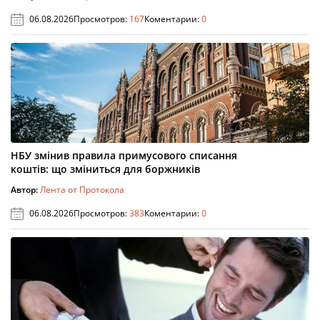
06.08.2026
Просмотров:
167
Коментарии:
0
НБУ змінив правила примусового списання
коштів: що зміниться для боржників
Автор:
Лента от Протокола
06.08.2026
Просмотров:
383
Коментарии:
0