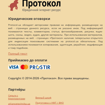
Юридические оговорки
Protocol.ua обладает авторскими правами на информацию, размещенную на
веб - страницах данного ресурса, если не указано иное. Под информацией
понимаются тексты, комментарии, статьи, фотоизображения, рисунки, ящик-
шота, сканы, видео, аудио, другие материалы. При использовании материалов,
размещенных на веб - страницах «Протокол» наличие гиперссылки открытого
для индексации поисковыми системами на protocol.ua обязательна. Под
использованием понимается копирования, адаптация, рерайтинг, модификация
и тому подобное.
Полный текст
Приймаємо до оплати
Copyright © 2014-2026 «Протокол». Все права защищены.
Партнёры
Серьги с
Винный шкаф
бриллиантами
Подготовка к НМТ / ВНО
alliancetechnika.ua