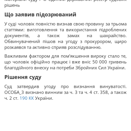
рішень
Що заявив підозрюваний
У суді чоловік повністю визнав свою провину за трьома
статтями: виготовлення та використання підроблених
документів, а також замах на шахрайство.
Обвинувачений пішов на угоду з прокурором, щиро
розкаявся та активно сприяв розслідуванню.
Важливим фактором для пом’якшення вироку стало те,
що чоловік офіційно працює і вже вніс 50 000 гривень
благодійного внеску на потреби Збройних Сил України.
Рішення суду
Суд затвердив угоду про визнання винуватості.
ОСОБА_3 визнано винним за ч. 3 та ч. 4 ст. 358, а також
ч. 2 ст.
190
КК
України.