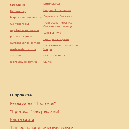
pereklad.ua
миралинкс
hospice-life.com.ua/
Веб мастер
Перевозка больных
https://motokosmos.ua/
Перевозка лежачих
Синтезаторы
больных за границу
agrotechnika.com.ua
Шкафы купе
perevod.agency
Брендовые сумки
europeservice.com.ua
Натяжные потолки Nova
mk-translations.ua
Stelya
текст юа
maltina.com.ua
kievperevod.com.ua
Cылки
О проекте
Реклама на "Протокол"
"Протокол" без реклами!
Карта сайта
Тендер на юридическую услугу