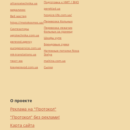
Подготовка к НМТ / ВНО
alliancetechnika.ua
pereklad.ua
миралинкс
hospice-life.com.ua/
Веб мастер
Перевозка больных
https://motokosmos.ua/
Перевозка лежачих
Синтезаторы
больных за границу
agrotechnika.com.ua
Шкафы купе
perevod.agency
Брендовые сумки
europeservice.com.ua
Натяжные потолки Nova
mk-translations.ua
Stelya
текст юа
maltina.com.ua
kievperevod.com.ua
Cылки
О проекте
Реклама на "Протокол"
"Протокол" без реклами!
Карта сайта