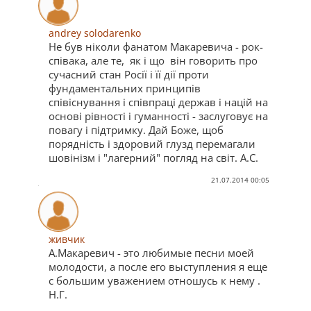
andrey solodarenko
Не був ніколи фанатом Макаревича - рок-
співака, але те, як і що він говорить про
сучасний стан Росії і її дії проти
фундаментальних принципів
співіснування і співпраці держав і націй на
основі рівності і гуманності - заслуговує на
повагу і підтримку. Дай Боже, щоб
порядність і здоровий глузд перемагали
шовінізм і "лагерний" погляд на світ. А.С.
21.07.2014 00:05
живчик
А.Макаревич - это любимые песни моей
молодости, а после его выступления я еще
с большим уважением отношусь к нему .
Н.Г.