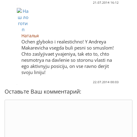
21.07.2014 16:12
Наталья
Ochen glyboko i realestichno! Y Andreya
Makarevicha vsegda buli pesni so smuslom!
Chto zaslyjivaet yvajeniya, tak eto to, chto
nesmotrya na davlenie so storonu vlasti na
ego aktivnyju posiciju, on vse ravno derjit
svoju liniju!
22.07.2014 00:03
Оставьте Ваш комментарий: