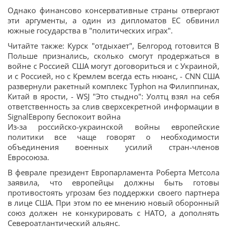
Однако финансово консервативные страны отвергают
эти аргументы, а один из дипломатов ЕС обвинил
южные государства в "политических играх".
Читайте также: Курск "отдыхает", Белгород готовится В
Польше признались, сколько смогут продержаться в
войне с Россией США могут договориться и с Украиной,
и с Россией, но с Кремлем всегда есть нюанс, - CNN США
развернули ракетный комплекс Typhon на Филиппинах,
Китай в ярости, - WSJ "Это стыдно": Уолтц взял на себя
ответственность за слив сверхсекретной информации в
SignalЕвропу беспокоит война
Из-за российско-украинской войны европейские
политики все чаще говорят о необходимости
объединения военных усилий стран-членов
Евросоюза.
В феврале президент Европарламента Роберта Метсола
заявила, что европейцы должны быть готовы
противостоять угрозам без поддержки своего партнера
в лице США. При этом по ее мнению новый оборонный
союз должен не конкурировать с НАТО, а дополнять
Североатлантический альянс.