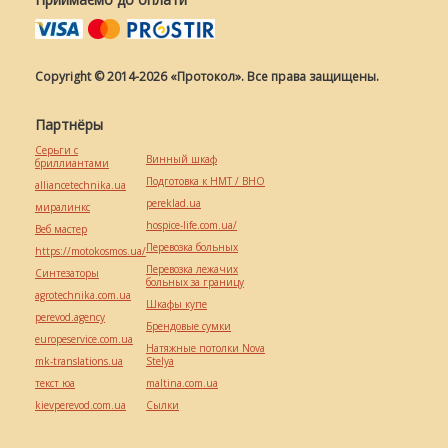
Copyright © 2014-2026 «Протокол». Все права защищены.
Партнёры
Серьги с
Винный шкаф
бриллиантами
Подготовка к НМТ / ВНО
alliancetechnika.ua
pereklad.ua
миралинкс
hospice-life.com.ua/
Веб мастер
Перевозка больных
https://motokosmos.ua/
Перевозка лежачих
Синтезаторы
больных за границу
agrotechnika.com.ua
Шкафы купе
perevod.agency
Брендовые сумки
europeservice.com.ua
Натяжные потолки Nova
mk-translations.ua
Stelya
текст юа
maltina.com.ua
kievperevod.com.ua
Cылки