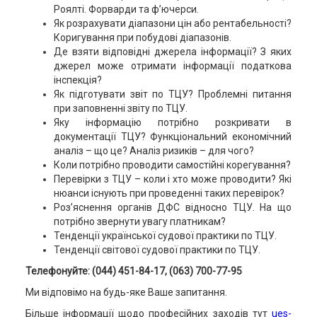
Роялті. Форварди та ф’ючерси.
Як розрахувати діапазони цін або рентабельності?
Коригування при побудові діапазонів.
Де взяти відповідні джерела інформації? З яких
джерел може отримати інформації податкова
інспекція?
Як підготувати звіт по ТЦУ? Проблемні питання
при заповненні звіту по ТЦУ.
Яку інформацію потрібно розкривати в
документації ТЦУ? Функціональний економічний
аналіз – що це? Аналіз ризиків – для чого?
Коли потрібно проводити самостійні корегування?
Перевірки з ТЦУ – коли і хто може проводити? Які
нюанси існують при проведенні таких перевірок?
Роз’яснення органів ДФС відносно ТЦУ. На що
потрібно звернути увагу платникам?
Тенденції української судової практики по ТЦУ.
Тенденції світової судової практики по ТЦУ.
Телефонуйте: (044) 451-84-17, (063) 700-77-95
Ми відповімо на будь-яке Ваше запитання.
Більше інформації щодо професійних заходів тут
ues-