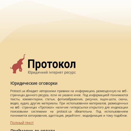
Юридические оговорки
Protocol.ua обладает авторскими правами на информацию, размещенную на веб -
страницах данного ресурса, если не указано иное. Под информацией понимаются
тексты, комментарии, статьи, фотоизображения, рисунки, ящик-шота, сканы,
видео, аудио, другие материалы. При использовании материалов, размещенных
на веб - страницах «Протокол» наличие гиперссылки открытого для индексации
поисковыми системами на protocol.ua обязательна. Под использованием
понимается копирования, адаптация, рерайтинг, модификация и тому подобное.
Полный текст
Приймаємо до оплати