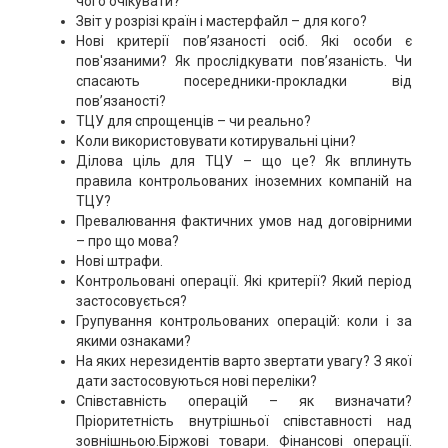
чого очікувати?
Звіт у розрізі країн і мастерфайл – для кого?
Нові критерії пов’язаності осіб. Які особи є
пов'язаними? Як прослідкувати пов’язаність. Чи
спасають посередники-прокладки від
пов’язаності?
ТЦУ для спрощенців – чи реально?
Коли використовувати котирувальні ціни?
Ділова ціль для ТЦУ – що це? Як вплинуть
правила контрольованих іноземних компаній на
ТЦУ?
Превалювання фактичних умов над договірними
– про що мова?
Нові штрафи.
Контрольовані операції. Які критерії? Який період
застосовується?
Групування контрольованих операцій: коли і за
якими ознаками?
На яких нерезидентів варто звертати увагу? З якої
дати застосовуються нові переліки?
Співставність операцій – як визначати?
Пріоритетність внутрішньої співставності над
зовнішньою.Біржові товари. Фінансові операції.