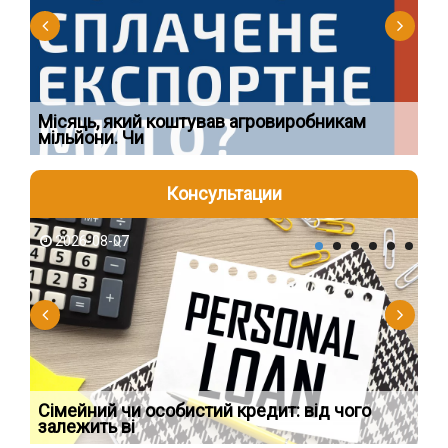
Ї
Місяць, який коштував агровиробникам
Ог
мільйони. Чи
що
Консультации
2026-08-07
2
Сімейний чи особистий кредит: від чого
Пр
залежить ві
по