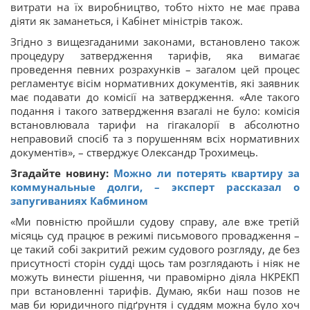
витрати на їх виробництво, тобто ніхто не має права
діяти як заманеться, і Кабінет міністрів також.
Згідно з вищезгаданими законами, встановлено також
процедуру затвердження тарифів, яка вимагає
проведення певних розрахунків – загалом цей процес
регламентує вісім нормативних документів, які заявник
має подавати до комісії на затвердження. «Але такого
подання і такого затвердження взагалі не було: комісія
встановлювала тарифи на гігакалорії в абсолютно
неправовий спосіб та з порушенням всіх нормативних
документів», – стверджує Олександр Трохимець.
Згадайте новину:
Можно ли потерять квартиру за
коммунальные долги, – эксперт рассказал о
запугиваниях Кабмином
«Ми повністю пройшли судову справу, але вже третій
місяць суд працює в режимі письмового провадження –
це такий собі закритий режим судового розгляду, де без
присутності сторін судді щось там розглядають і ніяк не
можуть винести рішення, чи правомірно діяла НКРЕКП
при встановленні тарифів. Думаю, якби наш позов не
мав би юридичного підґрунтя і суддям можна було хоч