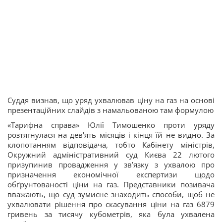
Суддя визнав, що уряд ухвалював ціну на газ на основі
презентаційних слайдів з намальованою там формулою
«Тарифна справа» Юлії Тимошенко проти уряду
розтягнулася на дев'ять місяців і кінця їй не видно. За
клопотанням відповідача, тобто Кабінету міністрів,
Окружний адміністративний суд Києва 22 лютого
призупинив провадження у зв’язку з ухвалою про
призначення економічної експертизи щодо
обґрунтованості ціни на газ. Представники позивача
вважають, що суд зумисне знаходить способи, щоб не
ухвалювати рішення про скасування ціни на газ 6879
гривень за тисячу кубометрів, яка була ухвалена