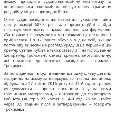
думку, проводити судово-економічну експертизу та
встановлювати економічно обґрунтовану граничну
роздрібну ціну на природний газ».
Отже, суддя засвідчив, що базою для ухвалення ціни
газу у розмірі 6879 грн стали презентаційні слайди
незрозумілого змісту з намальованою там формулою.
«За такими незрозумілими матеріалами ця постанова і
приймалася. І я як юрист вбачаю в діях осіб, які цю
постанову винесли на розгляд уряду (а це перший віце-
прем’єр Степан Кубів), а також ставили її на голосування
(це прем’єр Гройсман), ознаки кримінального злочину,
які призвели до значних наслідків», – пояснює
Трохимець.
За його даними, в суді виявили ще одну цікаву деталь:
засідання, на якому затверджувалася газова постанова,
відбувалося 27 квітня 2016 року об 11-й годині ранку.
«А документи – проект постанови з усіма цими
графічними матеріалами, – потрапили до секретаріату
Кабінету міністрів 27 квітня о 14-й год. 26 хв., тобто
через 3,5 години після її затвердження», – говорить
Трохимець.