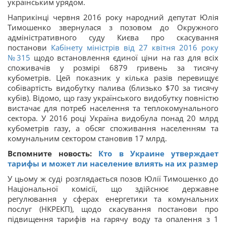
українським урядом.
Наприкінці червня 2016 року народний депутат Юлія
Тимошенко звернулася з позовом до Окружного
адміністративного суду Києва про скасування
постанови
Кабінету міністрів від 27 квітня 2016 року
№315
щодо встановлення єдиної ціни на газ для всіх
споживачів у розмірі 6879 гривень за тисячу
кубометрів. Цей показник у кілька разів перевищує
собівартість видобутку палива (близько $70 за тисячу
кубів). Відомо, що газу українського видобутку повністю
вистачає для потреб населення та теплокомунального
сектора. У 2016 році Україна видобула понад 20 млрд
кубометрів газу, а обсяг споживання населенням та
комунальним сектором становив 17 млрд.
Вспомните новость:
Кто в Украине утверждает
тарифы и может ли население влиять на их размер
У цьому ж суді розглядається позов Юлії Тимошенко до
Національної комісії, що здійснює державне
регулювання у сферах енергетики та комунальних
послуг (НКРЕКП), щодо скасування постанови про
підвищення тарифів на гарячу воду та опалення з 1