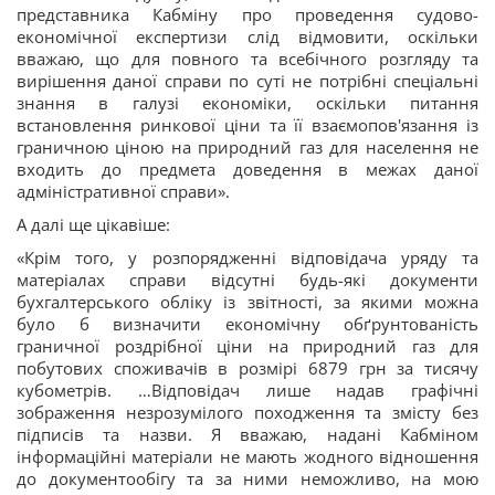
представника Кабміну про проведення судово-
економічної експертизи слід відмовити, оскільки
вважаю, що для повного та всебічного розгляду та
вирішення даної справи по суті не потрібні спеціальні
знання в галузі економіки, оскільки питання
встановлення ринкової ціни та її взаємопов'язання із
граничною ціною на природний газ для населення не
входить до предмета доведення в межах даної
адміністративної справи».
А далі ще цікавіше:
«Крім того, у розпорядженні відповідача уряду та
матеріалах справи відсутні будь-які документи
бухгалтерського обліку із звітності, за якими можна
було б визначити економічну обґрунтованість
граничної роздрібної ціни на природний газ для
побутових споживачів в розмірі 6879 грн за тисячу
кубометрів. …Відповідач лише надав графічні
зображення незрозумілого походження та змісту без
підписів та назви. Я вважаю, надані Кабміном
інформаційні матеріали не мають жодного відношення
до документообігу та за ними неможливо, на мою