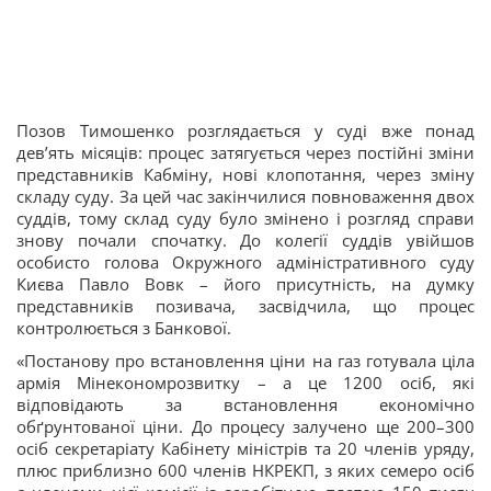
Позов Тимошенко розглядається у суді вже понад
дев’ять місяців: процес затягується через постійні зміни
представників Кабміну, нові клопотання, через зміну
складу суду. За цей час закінчилися повноваження двох
суддів, тому склад суду було змінено і розгляд справи
знову почали спочатку. До колегії суддів увійшов
особисто голова Окружного адміністративного суду
Києва Павло Вовк – його присутність, на думку
представників позивача, засвідчила, що процес
контролюється з Банкової.
«Постанову про встановлення ціни на газ готувала ціла
армія Мінекономрозвитку – а це 1200 осіб, які
відповідають за встановлення економічно
обґрунтованої ціни. До процесу залучено ще 200–300
осіб секретаріату Кабінету міністрів та 20 членів уряду,
плюс приблизно 600 членів НКРЕКП, з яких семеро осіб