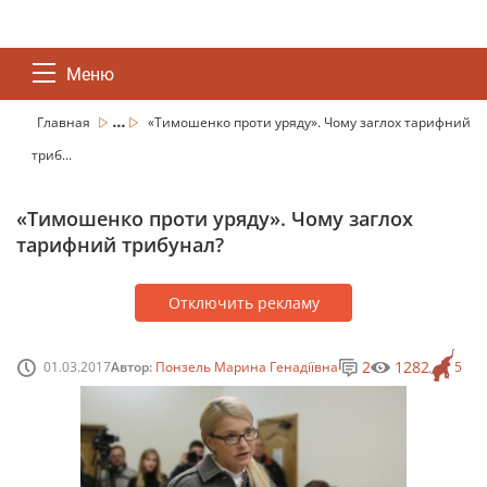
Меню
...
Главная
«Тимошенко проти уряду». Чому заглох тарифний
триб...
«Тимошенко проти уряду». Чому заглох
тарифний трибунал?
Отключить рекламу
2
1282
01.03.2017
Автор:
Понзель Марина Генадіївна
5