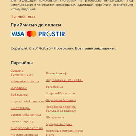
для индексации поисковыми системами на protocol.ua обязательна. Под
использованием понимается копирования, адаптация, рерайтинг, модификация
и тому подобное.
Полный текст
Приймаємо до оплати
Copyright © 2014-2026 «Протокол». Все права защищены.
Партнёры
Серьги с
Винный шкаф
бриллиантами
Подготовка к НМТ / ВНО
alliancetechnika.ua
pereklad.ua
миралинкс
hospice-life.com.ua/
Веб мастер
Перевозка больных
https://motokosmos.ua/
Перевозка лежачих
Синтезаторы
больных за границу
agrotechnika.com.ua
Шкафы купе
perevod.agency
Брендовые сумки
europeservice.com.ua
Натяжные потолки Nova
mk-translations.ua
Stelya