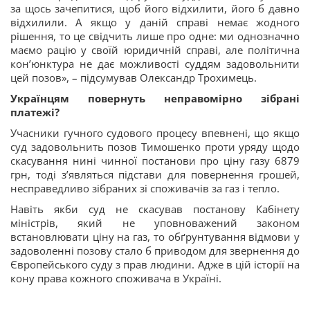
за щось зачепитися, щоб його відхилити, його б давно
відхилили. А якщо у даній справі немає жодного
рішення, то це свідчить лише про одне: ми однозначно
маємо рацію у своїй юридичній справі, але політична
кон’юнктура не дає можливості суддям задовольнити
цей позов», – підсумував Олександр Трохимець.
Українцям повернуть неправомірно зібрані
платежі?
Учасники гучного судового процесу впевнені, що якщо
суд задовольнить позов Тимошенко проти уряду щодо
скасування нині чинної постанови про ціну газу 6879
грн, тоді з’являться підстави для повернення грошей,
несправедливо зібраних зі споживачів за газ і тепло.
Навіть якби суд не скасував постанову Кабінету
міністрів, який не уповноважений законом
встановлювати ціну на газ, то обґрунтування відмови у
задоволенні позову стало б приводом для звернення до
Європейського суду з прав людини. Адже в цій історії на
кону права кожного споживача в Україні.