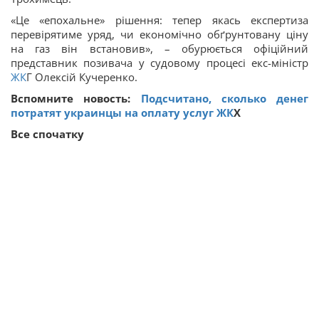
«Це «епохальне» рішення: тепер якась експертиза
перевірятиме уряд, чи економічно обґрунтовану ціну
на газ він встановив», – обурюється офіційний
представник позивача у судовому процесі екс-міністр
ЖК
Г Олексій Кучеренко.
Вспомните новость:
Подсчитано, сколько денег
потратят украинцы на оплату услуг
ЖК
Х
Все спочатку