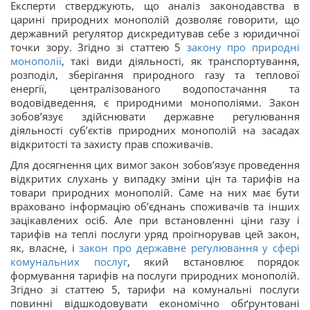
Експерти стверджують, що аналіз законодавства в
царині природних монополій дозволяє говорити, що
державний регулятор дискредитував себе з юридичної
точки зору. Згідно зі статтею 5
закону про природні
монополії
, такі види діяльності, як транспортування,
розподіл, зберігання природного газу та теплової
енергії, централізованого водопостачання та
водовідведення, є природними монополіями. Закон
зобов’язує здійснювати державне регулювання
діяльності суб’єктів природних монополій на засадах
відкритості та захисту прав споживачів.
Для досягнення цих вимог закон зобов’язує проведення
відкритих слухань у випадку зміни цін та тарифів на
товари природних монополій. Саме на них має бути
враховано інформацію об’єднань споживачів та інших
зацікавлених осіб. Але при встановленні ціни газу і
тарифів на теплі послуги уряд проігнорував цей закон,
як, власне, і
закон про державне регулювання у сфері
комунальних послуг
, який встановлює порядок
формування тарифів на послуги природних монополій.
Згідно зі статтею 5, тарифи на комунальні послуги
повинні відшкодовувати економічно обґрунтовані