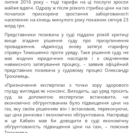
липня 2016 року – тоді тарифи на ці послуги зросли
майже вдвічі. Одразу ж після різкого стрибка ціни на газ
почалося прискорене зростання заборгованості
населення: на кінець минулого року показник сягнув 23
млрд грн.
Представники позивача у суді піддали різкій критиці
вище згадане рішення суду про призупинення
провадження. «Адмінсуд знову затягує «тарифну
справу» Тимошенко проти уряду. Таке рішення суду не
має жодних юридичних наслідків і є свідченням
навмисного затягування процесу, – заявив офіційний
представник позивача у судовому процесі Олександр
Трохимець.
«Призначення експертизи з точки зору здорового
глузду виглядає як нонсенс. Виходить, що уряд просить
суд за допомогою експертизи встановити, чи
економічно обґрунтованим було підвищення ціни на
газ, яку своїм рішенням він і встановив, переконуючи,
що ціна ринкова і економічно обґрунтована. Насправді
ж це Кабмін мав би доводити в суді економічну
обґрунтованість підвищення ціни на газ», – пояснив
Трохимець.