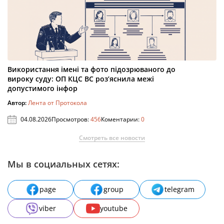
Використання імені та фото підозрюваного до
вироку суду: ОП КЦС ВС роз’яснила межі
допустимого інфор
Автор:
Лента от Протокола
04.08.2026
Просмотров:
456
Коментарии:
0
Смотреть все новости
Мы в социальных сетях:
page
group
telegram
viber
youtube