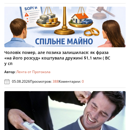
Чоловік помер, але позика залишилася: як фраза
«на його розсуд» коштувала дружині $1,1 млн ( ВС
у сп
Автор:
Лента от Протокола
05.08.2026
Просмотров:
388
Коментарии:
0