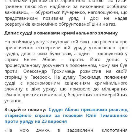
є членами цієї комісії із заробітною платою 150 тисяч
гривень плюс 85% надбавки за виконання особливо
важливих», – обурюється Кучеренко, наголошуючи, що
представникам позивача уряд і досі не надав
розрахунків економічно обґрунтованої ціни на газ.
Допис судді з ознаками кримінального злочину
На особливу увагу заслуговує той факт, що рішення про
призначення експертизи дій уряду ухвалювало троє
суддів, двоє з яких були «за», а один – головуючий у
справі Євген Аблов – проти. Його допис у
процесуальному документі з поясненням, чому він був
проти, Олександр Трохимець розмістив на своїй
сторінці у Facebook. На думку Трохимця, пояснення
судді є красномовним свідченням кримінального
злочину в діях уряду, що призвело до мільярдних
збитків простих споживачів, бюджетних та комерційних
установ.
Згадайте новину:
Суддя Аблов призначив розгляд
«тарифної» справи за позовом Юлії Тимошенко
проти уряду на 23 вересня
«На мою думку, в задоволенні клопотання