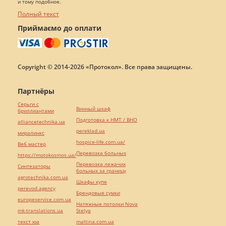
и тому подобное.
Полный текст
Приймаємо до оплати
Copyright © 2014-2026 «Протокол». Все права защищены.
Партнёры
Серьги с
Винный шкаф
бриллиантами
Подготовка к НМТ / ВНО
alliancetechnika.ua
pereklad.ua
миралинкс
hospice-life.com.ua/
Веб мастер
Перевозка больных
https://motokosmos.ua/
Перевозка лежачих
Синтезаторы
больных за границу
agrotechnika.com.ua
Шкафы купе
perevod.agency
Брендовые сумки
europeservice.com.ua
Натяжные потолки Nova
mk-translations.ua
Stelya
текст юа
maltina.com.ua