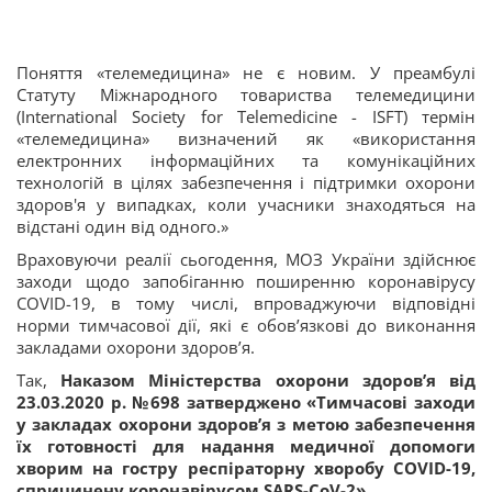
Поняття «телемедицина» не є новим. У преамбулі
Статуту Міжнародного товариства телемедицини
(International Society for Telemedicine - ISFT) термін
«телемедицина» визначений як «використання
електронних інформаційних та комунікаційних
технологій в цілях забезпечення і підтримки охорони
здоров'я у випадках, коли учасники знаходяться на
відстані один від одного.»
Враховуючи реалії сьогодення, МОЗ України здійснює
заходи щодо запобіганню поширенню коронавірусу
COVID-19, в тому числі, впроваджуючи відповідні
норми тимчасової дії, які є обов’язкові до виконання
закладами охорони здоров’я.
Так,
Наказом Міністерства охорони здоров’я від
23.03.2020 р. №698 затверджено «Тимчасові заходи
у закладах охорони здоров’я з метою забезпечення
їх готовності для надання медичної допомоги
хворим на гостру респіраторну хворобу COVID-19,
спричинену коронавірусом SARS-CoV-2».