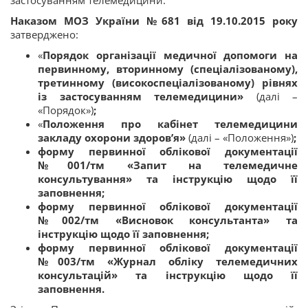
застосуванням телемедицини.
Наказом МОЗ України №681 від 19.10.2015 року
затверджено:
«
Порядок організації медичної допомоги на
первинному, вторинному (спеціалізованому),
третинному (високоспеціалізованому) рівнях
із застосуванням телемедицини»
(далі –
«Порядок»)
;
«
Положення про кабінет телемедицини
закладу охорони здоров’я»
(далі – «Положення»)
;
форму первинної облікової документації
№001/тм «Запит на телемедичне
консультування» та інструкцію щодо її
заповнення;
форму первинної облікової документації
№002/тм «Висновок консультанта» та
інструкцію щодо її заповнення;
форму первинної облікової документації
№003/тм «Журнал обліку телемедичних
консультацій» та інструкцію щодо її
заповнення.