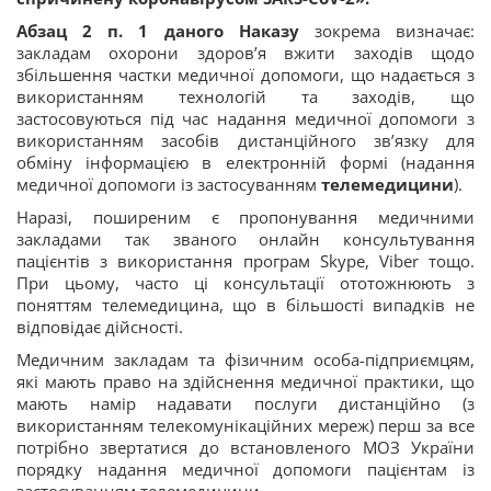
Абзац 2 п. 1 даного Наказу
зокрема визначає:
закладам охорони здоров’я вжити заходів щодо
збільшення частки медичної допомоги, що надається з
використанням технологій та заходів, що
застосовуються під час надання медичної допомоги з
використанням засобів дистанційного зв’язку для
обміну інформацією в електронній формі (надання
медичної допомоги із застосуванням
телемедицини
).
Наразі, поширеним є пропонування медичними
закладами так званого онлайн консультування
пацієнтів з використання програм Skype, Viber тощо.
При цьому, часто ці консультації ототожнюють з
поняттям телемедицина, що в більшості випадків не
відповідає дійсності.
Медичним закладам та фізичним особа-підприємцям,
які мають право на здійснення медичної практики, що
мають намір надавати послуги дистанційно (з
використанням телекомунікаційних мереж) перш за все
потрібно звертатися до встановленого МОЗ України
порядку надання медичної допомоги пацієнтам із