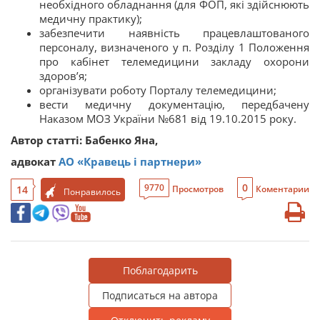
необхідного обладнання (для ФОП, які здійснюють
медичну практику);
забезпечити наявність працевлаштованого
персоналу, визначеного у п. Розділу 1 Положення
про кабінет телемедицини закладу охорони
здоров’я;
організувати роботу Порталу телемедицини;
вести медичну документацію, передбачену
Наказом МОЗ України №681 від 19.10.2015 року.
Автор статті: Бабенко Яна,
адвокат
АО «Кравець і партнери»
0
9770
14
Просмотров
Коментарии
Понравилось
Поблагодарить
Подписаться на автора