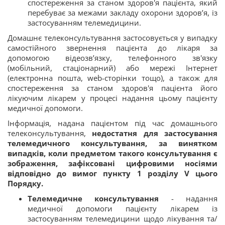
спостереження за станом здоров'я пацієнта, який
перебуває за межами закладу охорони здоров’я, із
застосуванням телемедицини.
Домашнє телеконсультування застосовується у випадку
самостійного звернення пацієнта до лікаря за
допомогою відеозв’язку, телефонного зв'язку
(мобільний, стаціонарний) або мережі Інтернет
(електронна пошта, web-сторінки тощо), а також для
спостереження за станом здоров'я пацієнта його
лікуючим лікарем у процесі надання цьому пацієнту
медичної допомоги.
Інформація, надана пацієнтом під час домашнього
телеконсультування,
недостатня для застосування
телемедичного консультування, за винятком
випадків, коли предметом такого консультування є
зображення, зафіксовані цифровими носіями
відповідно до вимог пункту 1 розділу V цього
Порядку.
Телемедичне консультування
- надання
медичної допомоги пацієнту лікарем із
застосуванням телемедицини щодо лікування та/