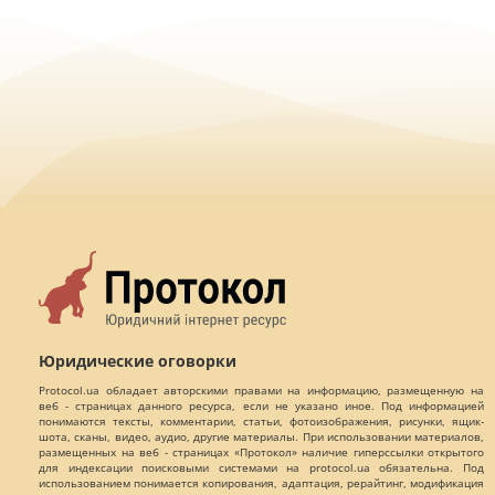
Юридические оговорки
Protocol.ua обладает авторскими правами на информацию, размещенную на
веб - страницах данного ресурса, если не указано иное. Под информацией
понимаются тексты, комментарии, статьи, фотоизображения, рисунки, ящик-
шота, сканы, видео, аудио, другие материалы. При использовании материалов,
размещенных на веб - страницах «Протокол» наличие гиперссылки открытого
для индексации поисковыми системами на protocol.ua обязательна. Под
использованием понимается копирования, адаптация, рерайтинг, модификация