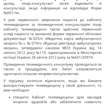
цьому, лікар-консультант може відмовити в
консультації, якщо інформація не відповідає Формі
№001/тм.
У разі первинного звернення пацієнта до кабінету
телемедицини за телемедичною консультацією лікар
кабінету телемедицини також здійснює первинний
огляд пацієнта та заповнює форми первинної облікової
документації: №025/о «Медична карта амбулаторного
хворого № », № 074/о «Журнал реєстрації амбулаторних
хворих», затверджені наказом МОЗ України від 14
лютого 2012 року №110, зареєстрованим в Міністерстві
юстиції України 28 квітня 2012 року за №661/20974.
Проведення телемедичного консиліуму проводиться за
такою ж процедурою, але Запит направляється
одночасно кільком лікарям-консультантам.
У підсумку хочеться відзначити, якщо ви бажаєте
використовувати телемедицину у своїй діяльності, то
вам необхідно:
створити Кабінет телемедицини (для закладів
охорони здоров’я) або забезпечити наявність