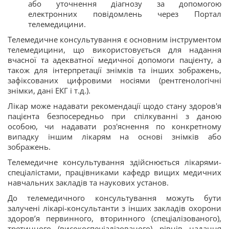
або уточнення діагнозу за допомогою
електронних повідомлень через Портал
телемедицини.
Телемедичне консультування є основним інструментом
телемедицини, що використовується для надання
вчасної та адекватної медичної допомоги пацієнту, а
також для інтерпретації знімків та інших зображень,
зафіксованих цифровими носіями (рентгенологічні
знімки, дані ЕКГ і т.д.).
Лікар може надавати рекомендації щодо стану здоров'я
пацієнта безпосередньо при спілкуванні з даною
особою, чи надавати роз'яснення по конкретному
випадку іншим лікарям на основі знімків або
зображень.
Телемедичне консультування здійснюється лікарями-
спеціалістами, працівниками кафедр вищих медичних
навчальних закладів та наукових установ.
До телемедичного консультування можуть бути
залучені лікарі-консультанти з інших закладів охорони
здоров’я первинного, вторинного (спеціалізованого),
третинного (високоспеціалізованого) рівнів надання