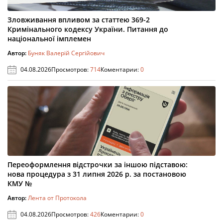
Зловживання впливом за статтею 369-2
Кримінального кодексу України. Питання до
національної імплемен
Автор:
Буняк Валерій Сергійович
04.08.2026
Просмотров:
714
Коментарии:
0
Переоформлення відстрочки за іншою підставою:
нова процедура з 31 липня 2026 р. за постановою
КМУ №
Автор:
Лента от Протокола
04.08.2026
Просмотров:
426
Коментарии:
0