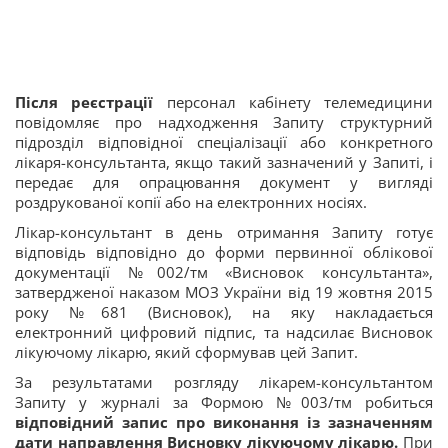
Після реєстрації
персонал кабінету телемедицини
повідомляє про надходження Запиту структурний
підрозділ відповідної спеціалізації або конкретного
лікаря-консультанта, якщо такий зазначений у Запиті, і
передає для опрацювання документ у вигляді
роздрукованої копії або на електронних носіях.
Лікар-консультант в день отримання Запиту готує
відповідь відповідно до форми первинної облікової
документації №002/тм «Висновок консультанта»,
затвердженої наказом МОЗ України від 19 жовтня 2015
року №681 (Висновок), на яку накладається
електронний цифровий підпис, та надсилає Висновок
лікуючому лікарю, який сформував цей Запит.
За результатами розгляду лікарем-консультантом
Запиту у журналі за Формою №003/тм робиться
відповідний запис про виконання із зазначенням
дати направлення Висновку лікуючому лікарю.
При