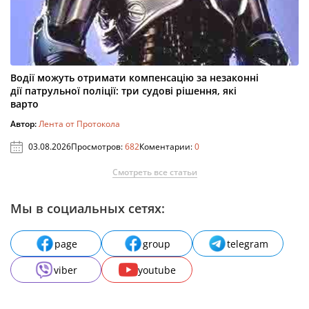
Водії можуть отримати компенсацію за незаконні
дії патрульної поліції: три судові рішення, які
варто
Автор:
Лента от Протокола
03.08.2026
Просмотров:
682
Коментарии:
0
Смотреть все статьи
Мы в социальных сетях:
page
group
telegram
viber
youtube