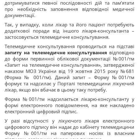
дотримуватися певної послідовності дій та пам’ятати
про необхідність заповнення відповідної медичної
документації.
Так, у випадку, коли лікар та його пацієнт потребують
додаткової поради від іншого лікаря-консультанта –
застосовується телемедичне консультування.
Телемедичне консультування проводиться на підставі
запиту на телемедичне консультування
відповідно
до форми первинної облікової документації №001/тм
«Запит на телемедичне консультування», затвердженої
наказом МОЗ України від 19 жовтня 2015 року №681
(Форма № 001/тм). Даний запит – Форму №001/тм
формує та надсилає у Порталі телемедицини лікуючий
лікар, якщо він вбачає в цьому таку потребу.
Форма №001/тм надсилається лікарю-консультанту у
формі електронного повідомлення, на яке накладено
електронний цифровий підпис.
У разі відсутності у лікуючого лікаря електронного
цифрового підпису він надає до кабінету телемедицини
Форму №001/тм на паперових носіях із власним