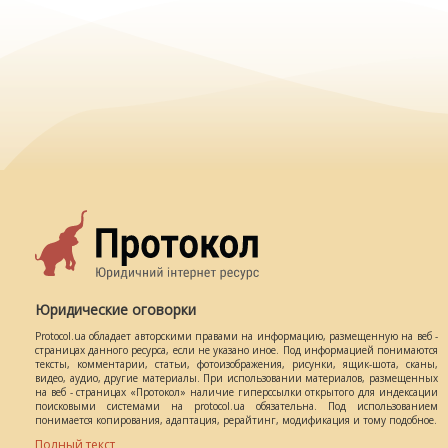
Юридические оговорки
Protocol.ua обладает авторскими правами на информацию, размещенную на веб -
страницах данного ресурса, если не указано иное. Под информацией понимаются
тексты, комментарии, статьи, фотоизображения, рисунки, ящик-шота, сканы,
видео, аудио, другие материалы. При использовании материалов, размещенных
на веб - страницах «Протокол» наличие гиперссылки открытого для индексации
поисковыми системами на protocol.ua обязательна. Под использованием
понимается копирования, адаптация, рерайтинг, модификация и тому подобное.
Полный текст