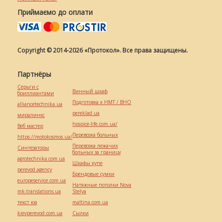
Приймаємо до оплати
Copyright © 2014-2026 «Протокол». Все права защищены.
Партнёры
Серьги с
Винный шкаф
бриллиантами
Подготовка к НМТ / ВНО
alliancetechnika.ua
pereklad.ua
миралинкс
hospice-life.com.ua/
Веб мастер
Перевозка больных
https://motokosmos.ua/
Перевозка лежачих
Синтезаторы
больных за границу
agrotechnika.com.ua
Шкафы купе
perevod.agency
Брендовые сумки
europeservice.com.ua
Натяжные потолки Nova
mk-translations.ua
Stelya
текст юа
maltina.com.ua
kievperevod.com.ua
Cылки