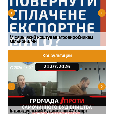
Ї
Місяць, який коштував агровиробникам
Ог
мільйони. Чи
що
Консультации
2026-08-07
2
Індивідуальний будинок чи 47 смарт-
Но