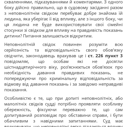
схваленнями, підказуваннями й коментарями. З одного
боку дійсно правильно, що в судовому засіданні разом
з неповнолітнім свідком перебуває добре знайома їй
людина, яка уберігає її від впливу, але з іншого боку, чи
ця людина не буде використовувати свої сімейні
стосунки зі свідком для впливу на правдивість показань
дитини? Питання залишається відкритим.
Неповнолітній свідок повинен розуміти всю
серйозність та відповідальність свого обов’язку
свідчити, законодавець врахував це і
ст. 226 пункт 3
повідомляє, що особам які не досягли
шістнадцятирічного віку, роз’яснюється обов’язок про
необхідність давання правдивих показань, не
попереджуючи про кримінальну відповідальність за
відмову від давання показань і за завідомо неправдиві
показання.
Особливістю є те, що при допиті неповнолітніх, або
малолітніх свідків судді потрібно проявляти особливу
обережність, фіксуючи переважно те, що сам
допитуваний розповідає про обставини справи, і бути
обачливим з навідними запитаннями. Суд має
враховувати, що неповнолітні легко піддаються впливу