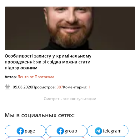
Особливості захисту у кримінальному
провадженні: як зі свідка можна стати
підозрюваним
Автор:
Лента от Протокола
05.08.2026
Просмотров:
387
Коментарии:
1
Смотреть все консультации
Мы в социальных сетях:
page
group
telegram