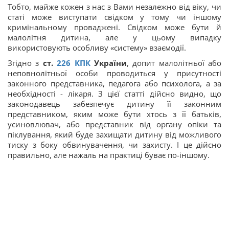
Тобто, майже кожен з нас з Вами незалежно від віку, чи
статі може виступати свідком у тому чи іншому
кримінальному проваджені. Свідком може бути й
малолітня дитина, але у цьому випадку
використовують особливу «систему» взаємодії.
Згідно з
ст.
226
КПК
України
, допит малолітньої або
неповнолітньої особи проводиться у присутності
законного представника, педагога або психолога, а за
необхідності - лікаря. З цієї статті дійсно видно, що
законодавець забезпечує дитину її законним
представником, яким може бути хтось з її батьків,
усиновлювач, або представник від органу опіки та
піклування, який буде захищати дитину від можливого
тиску з боку обвинувачення, чи захисту. І це дійсно
правильно, але нажаль на практиці буває по-іншому.