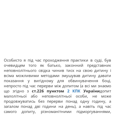
Особисто я під час проходження практики в суді, був
очевидцем того як батько, законний представник
неповнолітнього свідка чинив тиск на свою дитину і
всіма можливими методами змушував дитину давати
показання у вигідному для обвинувачення боці,
непросто під час перерви між допитом (а всі ми знаємо
що згідно з
ст.226 пунктом
2
КПК
України
допит
малолітньої або неповнолітньої особи, не може
продовжуватись без перерви понад одну годину, а
загалом понад дві години на день), а навіть під час
самого допиту, різноманітними підморгуваннями,