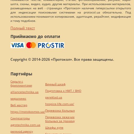
шота, сканы, видео, аудио, другие материалы. При использовании материалов,
размещенных на веб - страницах «Протокол» наличие гиперссылки открытого
для индексации поисковыми системами на protocol.ua обязательна. Под
использованием понимается копирования, адаптация, рерайтинг, модификация
и тому подобное.
Полный текст
Приймаємо до оплати
Copyright © 2014-2026 «Протокол». Все права защищены.
Партнёры
Серьги с
Винный шкаф
бриллиантами
Подготовка к НМТ / ВНО
alliancetechnika.ua
pereklad.ua
миралинкс
hospice-life.com.ua/
Веб мастер
Перевозка больных
https://motokosmos.ua/
Перевозка лежачих
Синтезаторы
больных за границу
agrotechnika.com.ua
Шкафы купе
perevod.agency
Брендовые сумки