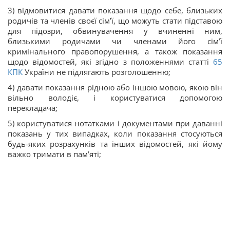
3) відмовитися давати показання щодо себе, близьких
родичів та членів своєї сім’ї, що можуть стати підставою
для підозри, обвинувачення у вчиненні ним,
близькими родичами чи членами його сім’ї
кримінального правопорушення, а також показання
щодо відомостей, які згідно з положеннями статті
65
КПК
України не підлягають розголошенню;
4) давати показання рідною або іншою мовою, якою він
вільно володіє, і користуватися допомогою
перекладача;
5) користуватися нотатками і документами при даванні
показань у тих випадках, коли показання стосуються
будь-яких розрахунків та інших відомостей, які йому
важко тримати в пам’яті;