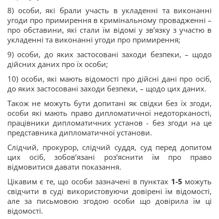
8) особи, які брали участь в укладенні та виконанні
угоди про примирення в кримінальному провадженні –
про обставини, які стали їм відомі у зв’язку з участю в
укладенні та виконанні угоди про примирення;
9) особи, до яких застосовані заходи безпеки, – щодо
дійсних даних про їх особи;
10) особи, які мають відомості про дійсні дані про осіб,
до яких застосовані заходи безпеки, – щодо цих даних.
Також не можуть бути допитані як свідки без їх згоди,
особи які мають право дипломатичної недоторканості,
працівники дипломатичних установ - без згоди на це
представника дипломатичної установи.
Слідчий, прокурор, слідчий суддя, суд перед допитом
цих осіб, зобов’язані роз’яснити їм про право
відмовитися давати показання.
Цікавим є те, що особи зазначені в пунктах
1-5
можуть
свідчити в суді використовуючи довірені їм відомості,
але за письмовою згодою особи що довірила їм ці
відомості.