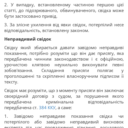
2. У випадку, встановленому частиною першою цієї
статті, до підозрюваного, обвинуваченого, свідка може
бути застосовано привід.
3. За злісне ухилення від явки свідок, потерпілий несе
відповідальність, встановлену законом.
Неправдивий свідок
Свідку який збирається давати завідомо неправдиві
показання, потрібно розуміти що він дає присягу, яка
передбачена чинним законодавством і є офіційною,
урочистою клятвою неухильно виконувати певні
зобов'язання. Складання присяги полягає у
проголошенні та скріпленні власноручним підписом її
тексту.
Свідок має розуміти, що з моменту присяги він заключає
своєрідний договір з судом, за порушення якого
передбачена кримінальна відповідальність
передбачена ст.
384
ККУ
, а саме:
1. Завідомо неправдиве показання свідка чи
потерпілого або завідомо неправдивий висновок
експерта під час провадження дізнання, досудового