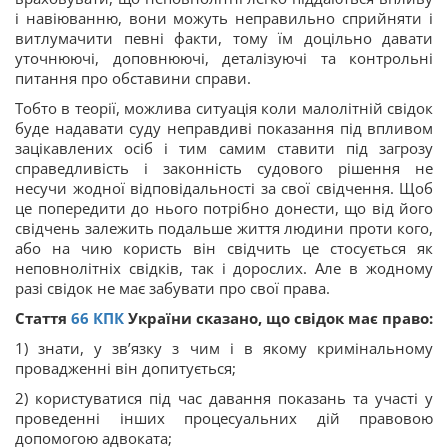
і навіюванню, вони можуть неправильно сприйняти і
витлумачити певні факти, тому їм доцільно давати
уточнюючі, доповнюючі, деталізуючі та контрольні
питання про обставини справи.
Тобто в теорії, можлива ситуація коли малолітній свідок
буде надавати суду неправдиві показання під впливом
зацікавлених осіб і тим самим ставити під загрозу
справедливість і законність судового рішення не
несучи жодної відповідальності за свої свідчення. Щоб
це попередити до нього потрібно донести, що від його
свідчень залежить подальше життя людини проти кого,
або на чию користь він свідчить це стосується як
неповнолітніх свідків, так і дорослих. Але в жодному
разі свідок не має забувати про свої права.
Стаття
66
КПК
України сказано, що свідок має право:
1) знати, у зв’язку з чим і в якому кримінальному
провадженні він допитується;
2) користуватися під час давання показань та участі у
проведенні інших процесуальних дій правовою
допомогою адвоката;