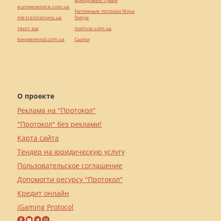
europeservice.com.ua
Натяжные потолки Nova
mk-translations.ua
Stelya
текст юа
maltina.com.ua
kievperevod.com.ua
Cылки
О проекте
Реклама на "Протокол"
"Протокол" без реклами!
Карта сайта
Тендер на юридическую услугу
Пользовательское соглашение
Допомогти ресурсу "Протокол"
Кредит онлайн
iGaming Protocol