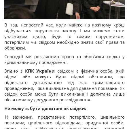
В наш непростий час, коли майже на кожному кроці
відбувається порушення закону і ми можемо стати
учасником цього, будь то самим порушником,
потерпілим чи свідком необхідно знати свої права та
обов’язки.
Сьогодні ми розглянемо права та обов’язки свідка у
кримінальному провадженні.
Згідно з
КПК України
свідком є фізична особа, якій
відомі або можуть бути відомі обставини, що
підлягають доказуванню під час кримінального
провадження, і яка викликана для давання показань. Як
свідок особа може бути викликана і допитана лише
після початку досудового розслідування.
Не можуть бути допитані як свідки:
1) захисник, представник потерпілого, цивільного
позивача, цивільного відповідача, юридичної особи,
щодо якої здійснюється провадження, законний