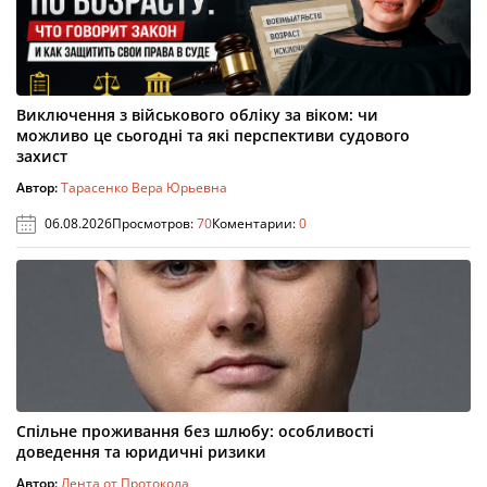
Виключення з військового обліку за віком: чи
можливо це сьогодні та які перспективи судового
захист
Автор:
Тарасенко Вера Юрьевна
06.08.2026
Просмотров:
70
Коментарии:
0
Спільне проживання без шлюбу: особливості
доведення та юридичні ризики
Автор:
Лента от Протокола