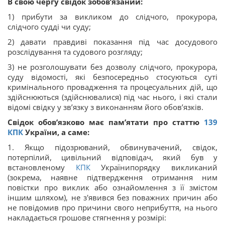
В свою чергу свідок зобов’язаний:
1) прибути за викликом до слідчого, прокурора,
слідчого судді чи суду;
2) давати правдиві показання під час досудового
розслідування та судового розгляду;
3) не розголошувати без дозволу слідчого, прокурора,
суду відомості, які безпосередньо стосуються суті
кримінального провадження та процесуальних дій, що
здійснюються (здійснювалися) під час нього, і які стали
відомі свідку у зв’язку з виконанням його обов’язків.
Свідок обов’язково має пам’ятати про статтю
139
КПК
України, а саме:
1. Якщо підозрюваний, обвинувачений, свідок,
потерпілий, цивільний відповідач, який був у
встановленому
КПК
Українипорядку викликаний
(зокрема, наявне підтвердження отримання ним
повістки про виклик або ознайомлення з її змістом
іншим шляхом), не з'явився без поважних причин або
не повідомив про причини свого неприбуття, на нього
накладається грошове стягнення у розмірі: