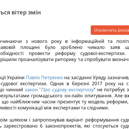
ься вітер змін
Отключить рекл
очинаючи з нового року в інформаційній та політ
равовій площині було зроблено чимало заяв щ
еобхідності провести реформу судової-експертизи
рішили проаналізувати риторику та спробувати визнач
ції України
Павло Петренко
на засіданні Уряду зазначив
удової експертизи. Однак в березні 2017 року на с
 що чинний
закон "
Про судову експертизу
" не потребує з
езультатами громадського он-лайн опитування. Але в
те, що найближчим часом презентує ту модель реформи,
ливості комунікації між експертами та слідчими.
оїм шляхом і запропонував варіант реформування суд
ь зареєстровано 6 законопроектів, які стосуються суд