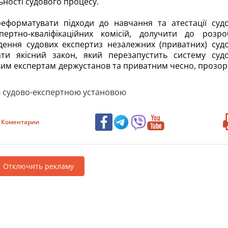
ьності судового процесу.
еформатувати підходи до навчання та атестації суд
пертно-кваліфікаційних комісій, долучити до розро
дення судових експертиз незалежних (приватних) суд
ати якісний закон, який перезапустить систему суд
вим експертам держустанов та приватним чесно, прозор
 судово-експертною установою
Коментарии
Отключить рекламу