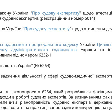
акону України "
Про судову експертизу
" щодо атестаці
 судових експертиз (реєстраційний номер 5014)
ну України "
Про судову експертизу
" щодо уточнення де
осподарського процесуального кодексу
України
Цивіль
ексу адміністративного судочинства
України та ін
тивний під номером 6232-1
ність в Україні" (№ 6264)
вадження діяльності у сфері судово-медичної експерт
яття законопроекту 6264, який розроблявся фахівцям
ідходи в роботі судових експертів. За визначенням фахів
зпечити рівноправність судових експертів державн
о дозволить на практиці запровадити конкуренцію на ц