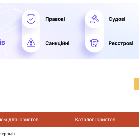
исы для юристов
Каталог юристов
ітер змін