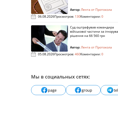
Автор:
Лента от Протокола
06.08.2026
Просмотров:
130
Коментарии:
0
Суд оштрафував командира
військової частини за ігнорув
рішення на 66 560 грн
Автор:
Лента от Протокола
05.08.2026
Просмотров:
460
Коментарии:
0
Мы в социальных сетях:
page
group
te