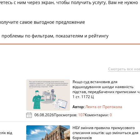
етесь с ним через экран, чтобы получить услугу, Вам не нужно
получите самое выгодное предложение
 проблемы по фильтрам, показателям и рейтингу
Смотреть все но
Якщо суд встановив для
а
відшкодування шкоди наявність
підстав, передбачених приписами ч
1 ст. 1172 Ц
Автор:
Лента от Протокола
06.08.2026
Просмотров:
107
Коментарии:
0
НБУ змінив правила примусового
лік від
списання коштів: що зміниться для
боржників