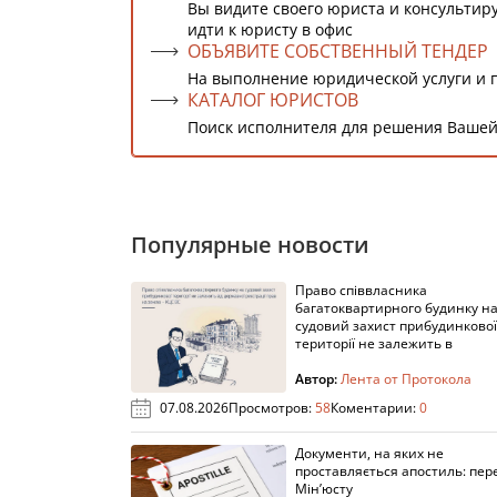
Вы видите своего юриста и консультиру
идти к юристу в офис
ОБЪЯВИТЕ СОБСТВЕННЫЙ ТЕНДЕР
На выполнение юридической услуги и 
КАТАЛОГ ЮРИСТОВ
Поиск исполнителя для решения Вашей
Популярные новости
Право співвласника
багатоквартирного будинку н
судовий захист прибудинкової
території не залежить в
Автор:
Лента от Протокола
07.08.2026
Просмотров:
58
Коментарии:
0
Документи, на яких не
проставляється апостиль: пере
Мін’юсту