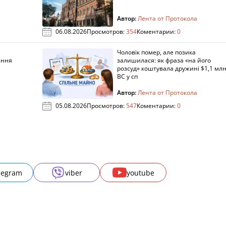
Автор:
Лента от Протокола
06.08.2026
Просмотров:
354
Коментарии:
0
Чоловік помер, але позика
ання
залишилася: як фраза «на його
розсуд» коштувала дружині $1,1 млн
ВС у сп
Автор:
Лента от Протокола
05.08.2026
Просмотров:
547
Коментарии:
0
legram
viber
youtube