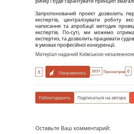
ринку і буде гарантувати принцип змагал
Запропонований проект дозволить пер
експертів, централізувати роботу екс
написання та апробації методик прове
експертів. По-суті, ми можемо отрим
експертиз, та дозволить працювати судо
в умовах професійної конкуренції.
Матеріал наданий Київською незалежною
0
2031
3
Просмотров
Понравилось
Поблагодарить
Подписаться на автора
Оставьте Ваш комментарий: