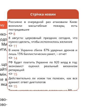
Стрічка новин
Россияне в очередной раз атаковали Киев:
аму
возникли масштабные пожары, есть
пострадавшие
ико-
8
8 августа: церковный праздник сегодня, что
одо
нужно сделать, чтобы исполнилось желание
. Ми
11
ити,
В июле Украина сбила 87% ударных дронов и
лишь 15% баллистических ракет, – отчет
14
РФ будет платить Украине по $20 млрд в год:
, що
экономист оценил реальный механизм
айті
репараций
мін.
15
Действительно ли изюм так полезен, как все
же в
думают: ответ диетологов
 яка
15
Трамп неохотно усиливает давление на РФ, но
законопроект Грэма заставит его принять меры,
– WSJ
ово-
14
ово-
Саудовская Аравия, Пакистан и Турция