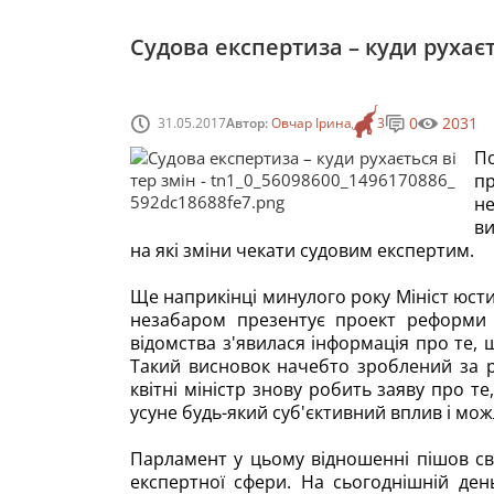
Судова експертиза – куди рухаєт
0
2031
31.05.2017
Автор:
Овчар Ірина
3
П
п
н
ви
на які зміни чекати судовим експертим.
Ще наприкінці минулого року Мініст юсти
незабаром презентує проект реформи с
відомства з'явилася інформація про те,
Такий висновок начебто зроблений за р
квітні міністр знову робить заяву про 
усуне будь-який суб'єктивний вплив і мож
Парламент у цьому відношенні пішов св
експертної сфери. На сьогоднішній ден