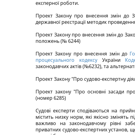
експерної роботи.
Проект Закону про внесення змін до З
державної реєстрації методик проведення
Проект Закону про внесення змін до Зако
положень (№ 6244)
Проект Закону про внесення змін до
Г
процесуального кодексу
України
Код
законодавчих актів (№6232), та альтерна
Проект Закону "Про судово-експертну діяль
Проект закону "Про основні засади про
(номер 6285)
Судові експерти сподіваються на прийн
містить низку норм, які якісно змінять п
важливо на законодавчому рівні забе
приватних судово-експертних установ, щ