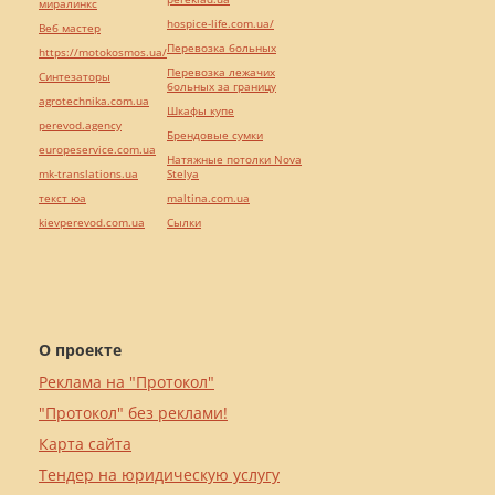
миралинкс
hospice-life.com.ua/
Веб мастер
Перевозка больных
https://motokosmos.ua/
Перевозка лежачих
Синтезаторы
больных за границу
agrotechnika.com.ua
Шкафы купе
perevod.agency
Брендовые сумки
europeservice.com.ua
Натяжные потолки Nova
mk-translations.ua
Stelya
текст юа
maltina.com.ua
kievperevod.com.ua
Cылки
О проекте
Реклама на "Протокол"
"Протокол" без реклами!
Карта сайта
Тендер на юридическую услугу