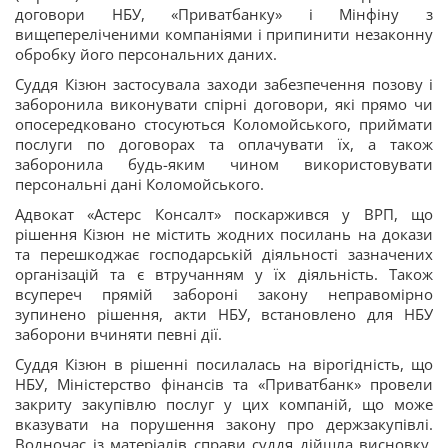
договори НБУ, «Приватбанку» і Мінфіну з
вищепереліченими компаніями і припинити незаконну
обробку його персональних даних.
Суддя Кізюн застосувала заходи забезпечення позову і
заборонила виконувати спірні договори, які прямо чи
опосередковано стосуються Коломойського, приймати
послуги по договорах та оплачувати їх, а також
заборонила будь-яким чином використовувати
персональні дані Коломойського.
Адвокат «Астерс Консалт» поскаржився у ВРП, що
рішення Кізюн не містить жодних посилань на докази
та перешкоджає господарській діяльності зазначених
організацій та є втручанням у їх діяльність. Також
всупереч прямій забороні закону неправомірно
зупинено рішення, акти НБУ, встановлено для НБУ
заборони вчиняти певні дії.
Суддя Кізюн в рішенні посилалась на вірогідність, що
НБУ, Міністерство фінансів та «Приватбанк» провели
закриту закупівлю послуг у цих компаній, що може
вказувати на порушення закону про держзакупівлі.
Водночас із матеріалів справи суддя дійшла висновку,