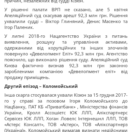
причин, незалежних від судді Кізюн.
У рішенні палати ВРП не сказано, але 5 квітня
Апеляційний суд скасував арешт 92,3 млн грн. Рішення
ухвалили судді – Віктор Глиняний, Денис Масенко та
Ігор Паленик.
У липні 2018-го Нацагентство України з питань
виявлення, розшуку та управління активами,
одержаними від корупційних та інших злочинів
повернуло «Девелопмент Еліт» 92,3 млн грн. Агентство
пояснило, що виконало рішення суду. Апеляційний суд
Києва фактично визнав 92,3 млн грн законно
заробленими компанією «Девелопмент еліт» від
продажу приміщень.
Другий епізод – Коломойський
Інша скарга стосувалася ухвали Кізюн за 15 грудня 2017-
го у справі за позовом Ігоря Коломойського до
Нацбанку, ПАТ КБ «Приватбанк» , Міністерства фінансів
України, Кролл Ассошіетс ЮК ЛЛП, Алікспартнерс
Сервісез ЮК ЛЛП, Хоган Ловелс Інтернешнл ЛЛП, ТОВ
«Астерс Консалт», ТОВ «Астерс», ТОВ «Алікспартнерз
(Україна)». Коломойський вимагав визнати недійсними