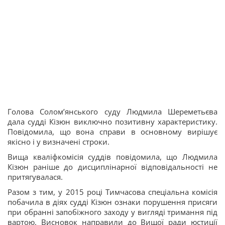
Голова Солом’янського суду Людмила Шереметьєва
дала судді Кізюн виключно позитивну характеристику.
Повідомила, що вона справи в основному вирішує
якісно і у визначені строки.
Вища кваліфкомісія суддів повідомила, що Людмила
Кізюн раніше до дисциплінарної відповідальності не
притягувалася.
Разом з тим, у 2015 році Тимчасова спеціальна комісія
побачила в діях судді Кізюн ознаки порушення присяги
при обранні запобіжного заходу у вигляді тримання під
вартою. Висновок направили до Вищої ради юстиції