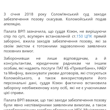
3 січня 2018 року Солом’янський суд заходи
забезпечення позову скасував. Коломойський подав
апеляцію.
Палата ВРП зазначила, що суддя Кізюн, не вирішуючи
спір по суті, всупереч встановленій ст.
150
ЦПК
прямій
забороні, вжила заходів забезпечення позову, які за
своїм змістом є тотожними задоволенню заявлених
позовних вимог.
Заборонивши не лише відповідачам, а й
консультантам, юридичним радникам чи іншим
особам, які надають послуги ПАТ КБ «Приватбанк», НАБУ
та Мінфіну, виконувати умови договорів, які стосуються
Коломойського, а також використовувати його
персональні дані, суддя Кізюн фактично встановила
заборону необмеженому колу осіб, які не є учасниками
цієї справи.
Палата ВРП вважає, що такі заходи забезпечення позову
були явно неспівмірними заявленим вимогам, а також
недобросовісним засобом обмеження НБУ, Міністерства