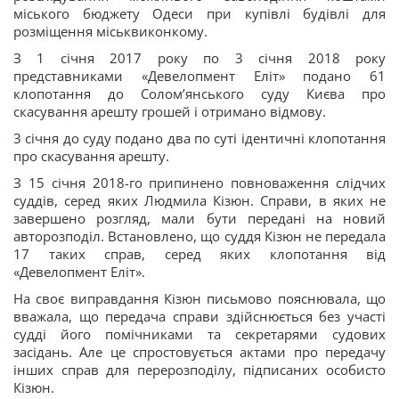
міського бюджету Одеси при купівлі будівлі для
розміщення міськвиконкому.
З 1 січня 2017 року по 3 січня 2018 року
представниками «Девелопмент Еліт» подано 61
клопотання до Солом’янського суду Києва про
скасування арешту грошей і отримано відмову.
3 січня до суду подано два по суті ідентичні клопотання
про скасування арешту.
З 15 січня 2018-го припинено повноваження слідчих
суддів, серед яких Людмила Кізюн. Справи, в яких не
завершено розгляд, мали бути передані на новий
авторозподіл. Встановлено, що суддя Кізюн не передала
17 таких справ, серед яких клопотання від
«Девелопмент Еліт».
На своє виправдання Кізюн письмово пояснювала, що
вважала, що передача справи здійснюється без участі
судді його помічниками та секретарями судових
засідань. Але це спростовується актами про передачу
інших справ для перерозподілу, підписаних особисто
Кізюн.