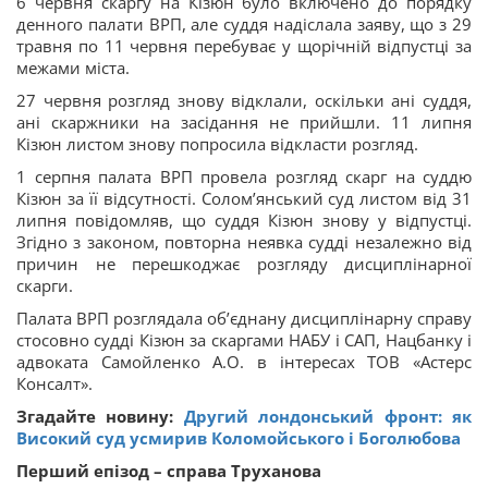
6 червня скаргу на Кізюн було включено до порядку
денного палати ВРП, але суддя надіслала заяву, що з 29
травня по 11 червня перебуває у щорічній відпустці за
межами міста.
27 червня розгляд знову відклали, оскільки ані суддя,
ані скаржники на засідання не прийшли. 11 липня
Кізюн листом знову попросила відкласти розгляд.
1 серпня палата ВРП провела розгляд скарг на суддю
Кізюн за її відсутності. Солом’янський суд листом від 31
липня повідомляв, що суддя Кізюн знову у відпустці.
Згідно з законом, повторна неявка судді незалежно від
причин не перешкоджає розгляду дисциплінарної
скарги.
Палата ВРП розглядала об’єднану дисциплінарну справу
стосовно судді Кізюн за скаргами НАБУ і САП, Нацбанку і
адвоката Самойленко А.О. в інтересах ТОВ «Астерс
Консалт».
Згадайте новину:
Другий лондонський фронт: як
Високий суд усмирив Коломойського і Боголюбова
Перший епізод – справа Труханова