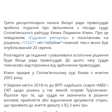
Третя дисциплінарна палата Вищої ради правосуддя
зробила подання про звільнення з посади судді
Солом’янського райсуду Києва Людмили Кізюн. Про це
повідомляє
«Судовий репортер»
з посиланням на
рішення,
/15321
" rel="nofollow">повний текст якого був
опублікований 20 серпня.
Розглядати це подання і ухвалювати остаточне рішення
буде Вища рада правосуддя. До цього часу суддя
тимчасово відсторонена від здійснення правосуддя.
Кізюн працює у Солом’янському суді Києва з жовтня
2002 року.
У березні-квітні 2018-го до ВРП надійшли скарги НАБУ і
САП щодо рішень у так званій «справі Труханова».
Йшлося про те, що суддя не зазначила в рішенні
мотивів прийняття або відхилення аргументів сторін,
що призвело до зняття арешту з 92,3 млн грн.