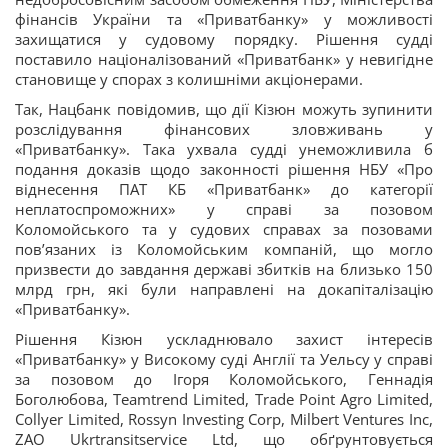
фінансів України та «Приватбанку» у можливості
захищатися у судовому порядку. Рішення судді
поставило націоналізований «Приватбанк» у невигідне
становище у спорах з колишніми акціонерами.
Так, Нацбанк повідомив, що дії Кізюн можуть зупинити
розслідування фінансових зловживань у
«Приватбанку». Така ухвала судді унеможливила б
подання доказів щодо законності рішення НБУ «Про
віднесення ПАТ КБ «Приватбанк» до категорії
неплатоспроможних» у справі за позовом
Коломойського та у судових справах за позовами
пов’язаних із Коломойським компаній, що могло
призвести до завдання державі збитків на близько 150
млрд грн, які були направлені на докапіталізацію
«Приватбанку».
Рішення Кізюн ускладнювало захист інтересів
«Приватбанку» у Високому суді Англії та Уельсу у справі
за позовом до Ігоря Коломойського, Геннадія
Боголюбова, Teamtrend Limited, Trade Point Agro Limited,
Collyer Limited, Rossyn Investing Corp, Milbert Ventures Inc,
ZAO Ukrtransitservice Ltd, що обґрунтовується