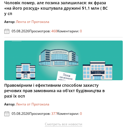
Чоловік помер, але позика залишилася: як фраза
«на його розсуд» коштувала дружині $1,1 млн ( ВС
у сп
Автор:
Лента от Протокола
05.08.2026
Просмотров:
468
Коментарии:
0
Правомірним і ефективним способом захисту
речових прав замовника на об’єкт будівництва в
разі їх осп
Автор:
Лента от Протокола
05.08.2026
Просмотров:
377
Коментарии:
0
Смотреть все новости