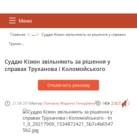
Меню
...
Главная
Суддю Кізюн звільняють за рішення у справах
Трухан...
Суддю Кізюн звільняють за рішення у
справах Труханова і Коломойського
Отключить рекламу
1
2307
21.08.2018
Автор:
Понзель Марина Генадіївна
2