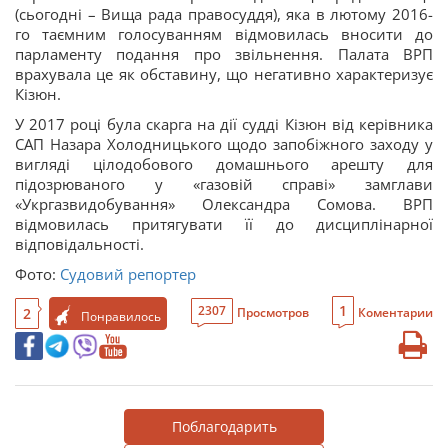
(сьогодні – Вища рада правосуддя), яка в лютому 2016-
го таємним голосуванням відмовилась вносити до
парламенту подання про звільнення. Палата ВРП
врахувала це як обставину, що негативно характеризує
Кізюн.
У 2017 році була скарга на дії судді Кізюн від керівника
САП Назара Холодницького щодо запобіжного заходу у
вигляді цілодобового домашнього арешту для
підозрюваного у «газовій справі» замглави
«Укргазвидобування» Олександра Сомова. ВРП
відмовилась притягувати її до дисциплінарної
відповідальності.
Фото:
Судовий репортер
1
2307
2
Просмотров
Коментарии
Понравилось
Поблагодарить