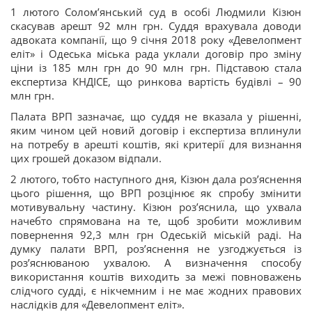
1 лютого Солом’янський суд в особі Людмили Кізюн
скасував арешт 92 млн грн. Суддя врахувала доводи
адвоката компанії, що 9 січня 2018 року «Девелопмент
еліт» і Одеська міська рада уклали договір про зміну
ціни із 185 млн грн до 90 млн грн. Підставою стала
експертиза КНДІСЕ, що ринкова вартість будівлі – 90
млн грн.
Палата ВРП зазначає, що суддя не вказала у рішенні,
яким чином цей новий договір і експертиза вплинули
на потребу в арешті коштів, які критерії для визнання
цих грошей доказом відпали.
2 лютого, тобто наступного дня, Кізюн дала роз’яснення
цього рішення, що ВРП розцінює як спробу змінити
мотивувальну частину. Кізюн роз’яснила, що ухвала
начебто спрямована на те, щоб зробити можливим
повернення 92,3 млн грн Одеській міській раді. На
думку палати ВРП, роз’яснення не узгоджується із
роз’яснюваною ухвалою. А визначення способу
використання коштів виходить за межі повноважень
слідчого судді, є нікчемним і не має жодних правових
наслідків для «Девелопмент еліт».