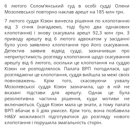
6 лютого Солом’янський суд в особі судді Олени
Мозолевської повторно наклав арешт на 185 млн грн.
7 лютого суддя Кізюн винесла рішення по клопотанню
від 3 січня (нагадаємо, тоді було два однакових
клопотання) і знову скасувала арешт 92,3 млн грн. З
приводу арешту від 6 лютого адвокатом у засіданні
було усно заявлено клопотання про його скасування.
Детектив заявив відвід судді, зазначивши про
неприпустимість розгляду клопотання щодо скасування
арешту від 6 лютого, оскільки це клопотання на суддю
Кізюн не розподілялося. Палата ВРП погодилася, що
розглядаючи це клопотання, суддя вийшла за межі своїх
повноважень. Крім того, скасовуючи ухвалу
Мозолевської суддя Кізюн зазначила, що в ній не
вказані підстави для арешту. Однак це була
резолютивна частина рішення, куди мотиви не
включаються. Суддя Кізюн мала це знати, а тому палата
ВРП вбачає в її діях умисел. Крім того, вона позбавила
НАБУ можливості підготуватися до розгляду нового
клопотання і порушила змагальність сторін.