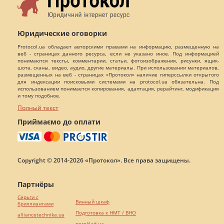
Юридические оговорки
Protocol.ua обладает авторскими правами на информацию, размещенную на
веб - страницах данного ресурса, если не указано иное. Под информацией
понимаются тексты, комментарии, статьи, фотоизображения, рисунки, ящик-
шота, сканы, видео, аудио, другие материалы. При использовании материалов,
размещенных на веб - страницах «Протокол» наличие гиперссылки открытого
для индексации поисковыми системами на protocol.ua обязательна. Под
использованием понимается копирования, адаптация, рерайтинг, модификация
и тому подобное.
Полный текст
Приймаємо до оплати
Copyright © 2014-2026 «Протокол». Все права защищены.
Партнёры
Серьги с
Винный шкаф
бриллиантами
Подготовка к НМТ / ВНО
alliancetechnika.ua
pereklad.ua