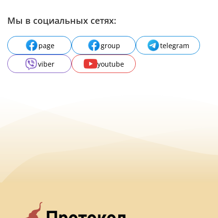
Мы в социальных сетях:
page
group
telegram
viber
youtube