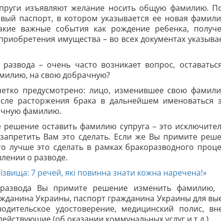
супруги изъявляют желание носить общую фамилию. П
овый паспорт, в котором указывается ее новая фамили
акие важные события как рождение ребенка, получ
 приобретения имущества – во всех документах указыва
развода – очень часто возникает вопрос, оставатьс
амилию, на свою добрачную?
етко предусмотрено: лицо, изменившее свою фамил
после расторжения брака в дальнейшем именоваться 
ачную фамилию.
е решение оставить фамилию супруга – это исключите
запретить Вам это сделать. Если же Вы примите реш
 лучше это сделать в рамках бракоразводного проце
влении о разводе.
ізвища: 7 речей, які повинна знати кожна наречена!»
е развода Вы примите решение изменить фамилию,
ажданина Украины, паспорт гражданина Украины для вы
водительское удостоверение, медицинский полис, вн
ействующие (об оказании коммунальных услуг и т.д.).