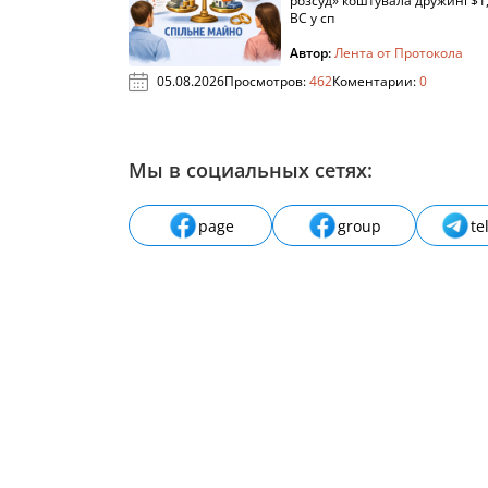
розсуд» коштувала дружині $1,
ВС у сп
Автор:
Лента от Протокола
05.08.2026
Просмотров:
462
Коментарии:
0
Мы в социальных сетях:
page
group
te