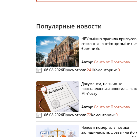
Популярные новости
НБУ змінив правила примусов
списання коштів: що змінитьс
боржників
Автор:
Лента от Протокола
06.08.2026
Просмотров:
241
Коментарии:
0
Документи, на яких не
проставляється апостиль: пере
Мін’юсту
Автор:
Лента от Протокола
06.08.2026
Просмотров:
72
Коментарии:
0
Чоловік помер, але позика
залишилася: як фраза «на йог