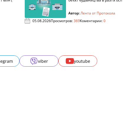
1 млн (
об’єкт будівництва в разі їх осп
Автор:
Лента от Протокола
05.08.2026
Просмотров:
369
Коментарии:
0
legram
viber
youtube