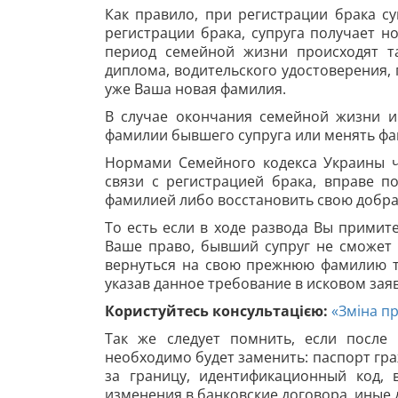
Как правило, при регистрации брака 
регистрации брака, супруга получает н
период семейной жизни происходят т
диплома, водительского удостоверения,
уже Ваша новая фамилия.
В случае окончания семейной жизни и 
фамилии бывшего супруга или менять ф
Нормами Семейного кодекса Украины ч
связи с регистрацией брака, вправе 
фамилией либо восстановить свою добр
То есть если в ходе развода Вы примит
Ваше право, бывший супруг не сможет 
вернуться на свою прежнюю фамилию то
указав данное требование в исковом зая
Користуйтесь консультацією:
«Зміна пр
Так же следует помнить, если посл
необходимо будет заменить: паспорт гр
за границу, идентификационный код, 
изменения в банковские договора, иные д