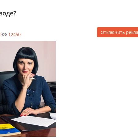
воде?
Отключить рекл
0
12450