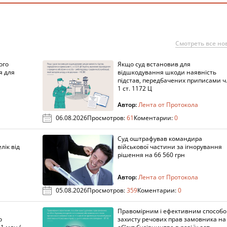
Смотреть все но
ого
Якщо суд встановив для
я для
відшкодування шкоди наявність
підстав, передбачених приписами ч
1 ст. 1172 Ц
Автор:
Лента от Протокола
06.08.2026
Просмотров:
61
Коментарии:
0
Суд оштрафував командира
лік від
військової частини за ігнорування
рішення на 66 560 грн
Автор:
Лента от Протокола
05.08.2026
Просмотров:
359
Коментарии:
0
Правомірним і ефективним способ
о
захисту речових прав замовника на