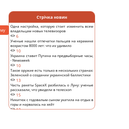
Стрічка новин
Одна настройка, которую стоит изменить всем
аму
владельцам новых телевизоров
6
Ученые нашли отпечатки пальцев на керамике
возрастом 8000 лет: что их удивило
10
Украина ставит Путина на предвыборные часы,
- Newsweek
10
Такое оружие есть только в нескольких странах:
Зеленский о создании украинской баллистики
13
Часть ракеты SpaceX разбилась о Луну: ученые
рассказали, что увидели в телескоп
15
Никитюк с годовалым сыном укатила на отдых в
горы и нарвалась на хейт
13
Спутник Сатурна вращается так медленно, что
его сутки продолжаются почти 16 дней
13