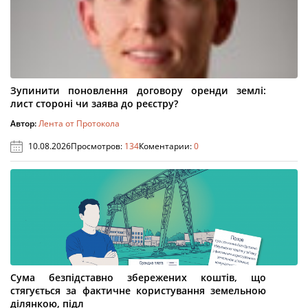
Зупинити поновлення договору оренди землі:
лист стороні чи заява до реєстру?
Автор:
Лента от Протокола
10.08.2026
Просмотров:
134
Коментарии:
0
Сума безпідставно збережених коштів, що
стягується за фактичне користування земельною
ділянкою, підл