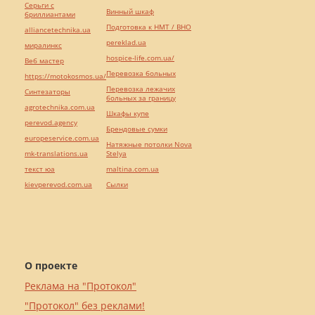
Серьги с
Винный шкаф
бриллиантами
Подготовка к НМТ / ВНО
alliancetechnika.ua
pereklad.ua
миралинкс
hospice-life.com.ua/
Веб мастер
Перевозка больных
https://motokosmos.ua/
Перевозка лежачих
Синтезаторы
больных за границу
agrotechnika.com.ua
Шкафы купе
perevod.agency
Брендовые сумки
europeservice.com.ua
Натяжные потолки Nova
mk-translations.ua
Stelya
текст юа
maltina.com.ua
kievperevod.com.ua
Cылки
О проекте
Реклама на "Протокол"
"Протокол" без реклами!