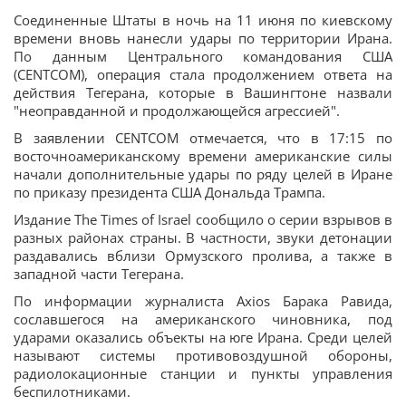
Соединенные Штаты в ночь на 11 июня по киевскому
времени вновь нанесли удары по территории Ирана.
По данным Центрального командования США
(CENTCOM), операция стала продолжением ответа на
действия Тегерана, которые в Вашингтоне назвали
"неоправданной и продолжающейся агрессией".
В заявлении CENTCOM отмечается, что в 17:15 по
восточноамериканскому времени американские силы
начали дополнительные удары по ряду целей в Иране
по приказу президента США Дональда Трампа.
Издание The Times of Israel сообщило о серии взрывов в
разных районах страны. В частности, звуки детонации
раздавались вблизи Ормузского пролива, а также в
западной части Тегерана.
По информации журналиста Axios Барака Равида,
сославшегося на американского чиновника, под
ударами оказались объекты на юге Ирана. Среди целей
называют системы противовоздушной обороны,
радиолокационные станции и пункты управления
беспилотниками.