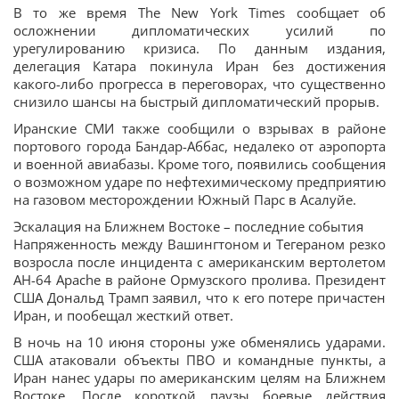
В то же время The New York Times сообщает об
осложнении дипломатических усилий по
урегулированию кризиса. По данным издания,
делегация Катара покинула Иран без достижения
какого-либо прогресса в переговорах, что существенно
снизило шансы на быстрый дипломатический прорыв.
Иранские СМИ также сообщили о взрывах в районе
портового города Бандар-Аббас, недалеко от аэропорта
и военной авиабазы. Кроме того, появились сообщения
о возможном ударе по нефтехимическому предприятию
на газовом месторождении Южный Парс в Асалуйе.
Эскалация на Ближнем Востоке – последние события
Напряженность между Вашингтоном и Тегераном резко
возросла после инцидента с американским вертолетом
AH-64 Apache в районе Ормузского пролива. Президент
США Дональд Трамп заявил, что к его потере причастен
Иран, и пообещал жесткий ответ.
В ночь на 10 июня стороны уже обменялись ударами.
США атаковали объекты ПВО и командные пункты, а
Иран нанес удары по американским целям на Ближнем
Востоке. После короткой паузы боевые действия