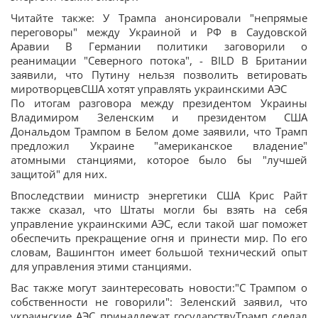
Читайте также: У Трампа анонсировали "непрямые
переговоры" между Украиной и РФ в Саудовской
Аравии В Германии политики заговорили о
реанимации "Северного потока", - BILD В Британии
заявили, что Путину нельзя позволить ветировать
миротворцевСША хотят управлять украинскими АЭС
По итогам разговора между президентом Украины
Владимиром Зеленским и президентом США
Дональдом Трампом в Белом доме заявили, что Трамп
предложил Украине "американское владение"
атомными станциями, которое было бы "лучшей
защитой" для них.
Впоследствии министр энергетики США Крис Райт
также сказал, что Штаты могли бы взять на себя
управление украинскими АЭС, если такой шаг поможет
обеспечить прекращение огня и принести мир. По его
словам, Вашингтон имеет большой технический опыт
для управления этими станциями.
Вас также могут заинтересовать новости:"С Трампом о
собственности не говорили": Зеленский заявил, что
украинские АЭС принадлежат государствуТрамп сделал