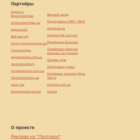
Партнёры
Серьги с
Винный шкаф
бриллиантами
Подготовка к НМТ / ВНО
alliancetechnika.ua
pereklad.ua
миралинкс
hospice-life.com.ua/
Веб мастер
Перевозка больных
https://motokosmos.ua/
Перевозка лежачих
Синтезаторы
больных за границу
agrotechnika.com.ua
Шкафы купе
perevod.agency
Брендовые сумки
europeservice.com.ua
Натяжные потолки Nova
mk-translations.ua
Stelya
текст юа
maltina.com.ua
kievperevod.com.ua
Cылки
О проекте
Реклама на "Протокол"