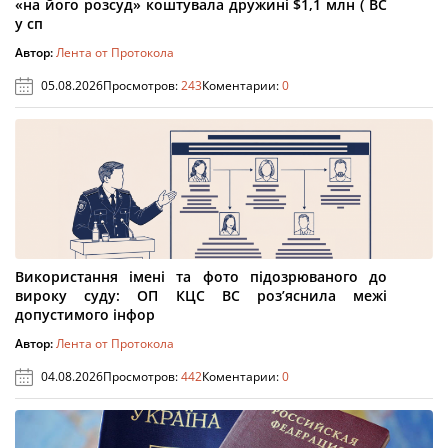
«на його розсуд» коштувала дружині $1,1 млн ( ВС
у сп
Автор:
Лента от Протокола
05.08.2026
Просмотров:
243
Коментарии:
0
Використання імені та фото підозрюваного до
вироку суду: ОП КЦС ВС роз’яснила межі
допустимого інфор
Автор:
Лента от Протокола
04.08.2026
Просмотров:
442
Коментарии:
0