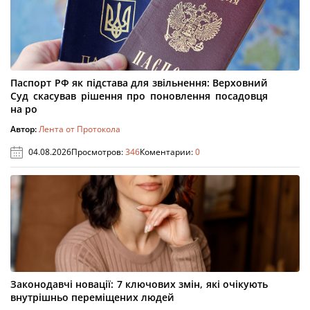
Паспорт РФ як підстава для звільнення: Верховний
Суд скасував рішення про поновлення посадовця
на ро
Автор:
Лента от Протокола
04.08.2026
Просмотров:
346
Коментарии:
0
Законодавчі новації: 7 ключових змін, які очікують
внутрішньо переміщених людей