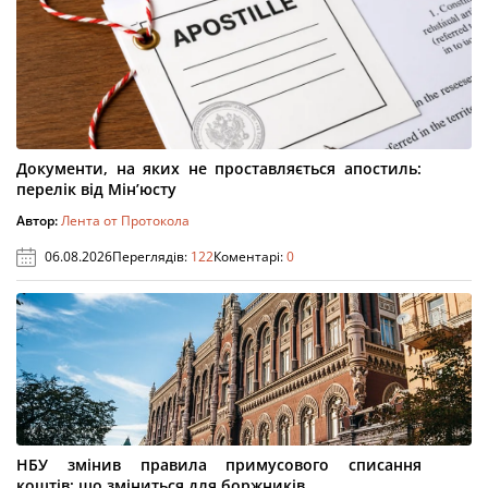
Документи, на яких не проставляється апостиль:
перелік від Мін’юсту
Автор:
Лента от Протокола
06.08.2026
Переглядів:
122
Коментарі:
0
НБУ змінив правила примусового списання
коштів: що зміниться для боржників