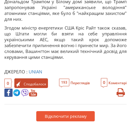
Дональдом Трампом у Білому домі заявили, що Трамп
запропонував Україні "американське володіння"
атомними станціями, яке було б "найкращим захистом"
для них.
Згодом міністр енергетики США Кріс Райт також сказав,
що Штати могли би взяти на себе управління
українськими АЕС, якщо такий крок допоможе
забезпечити припинення вогню і принести мир. За його
словами, Вашингтон має великий технічний досвід для
керування цими станціями.
ДЖЕРЕЛО :
UNIAN
0
193
0
Переглядів
Коментарі
Сподобалося
Відключити рекламу