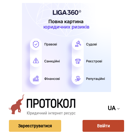
UA
Зареєструватися
Ввійти