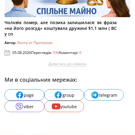
Чоловік помер, але позика залишилася: як фраза
«на його розсуд» коштувала дружині $1,1 млн ( ВС
у сп
Автор:
Лента от Протокола
05.08.2026
Переглядів:
536
Коментарі:
0
Дивитись усі новини
Ми в соціальних мережах:
page
group
telegram
viber
youtube