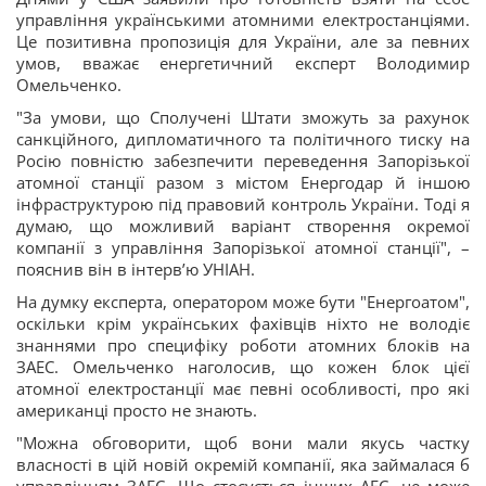
управління українськими атомними електростанціями.
Це позитивна пропозиція для України, але за певних
умов, вважає енергетичний експерт Володимир
Омельченко.
"За умови, що Сполучені Штати зможуть за рахунок
санкційного, дипломатичного та політичного тиску на
Росію повністю забезпечити переведення Запорізької
атомної станції разом з містом Енергодар й іншою
інфраструктурою під правовий контроль України. Тоді я
думаю, що можливий варіант створення окремої
компанії з управління Запорізької атомної станції", –
пояснив він в інтервʼю УНІАН.
На думку експерта, оператором може бути "Енергоатом",
оскільки крім українських фахівців ніхто не володіє
знаннями про специфіку роботи атомних блоків на
ЗАЕС. Омельченко наголосив, що кожен блок цієї
атомної електростанції має певні особливості, про які
американці просто не знають.
"Можна обговорити, щоб вони мали якусь частку
власності в цій новій окремій компанії, яка займалася б