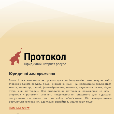
Юридичні застереження
Protocol.ua є власником авторських прав на інформацію, розміщену на веб -
сторінках даного ресурсу, якщо не вказано інше. Під інформацією розуміються
тексти, коментарі, статті, фотозображення, малюнки, ящик-шота, скани, відео,
аудіо, інші матеріали. При використанні матеріалів, розміщених на веб -
сторінках «Протокол» наявність гіперпосилання відкритого для індексації
пошуковими системами на protocol.ua обов`язкове. Під використанням
розуміється копіювання, адаптація, рерайтинг, модифікація тощо.
Повний текст