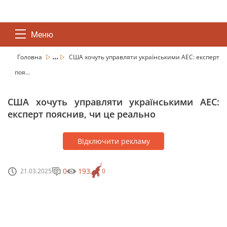
Меню
...
Головна
США хочуть управляти українськими АЕС: експерт
поя...
США хочуть управляти українськими АЕС:
експерт пояснив, чи це реально
Відключити рекламу
0
193
21.03.2025
0