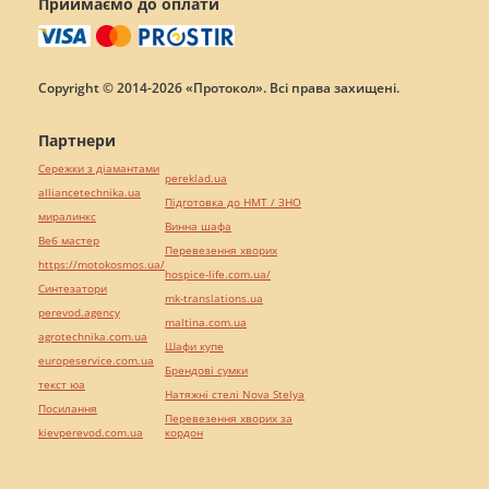
Приймаємо до оплати
Copyright © 2014-2026 «Протокол». Всі права захищені.
Партнери
Сережки з діамантами
pereklad.ua
alliancetechnika.ua
Підготовка до НМТ / ЗНО
миралинкс
Винна шафа
Веб мастер
Перевезення хворих
https://motokosmos.ua/
hospice-life.com.ua/
Синтезатори
mk-translations.ua
perevod.agency
maltina.com.ua
agrotechnika.com.ua
Шафи купе
europeservice.com.ua
Брендові сумки
текст юа
Натяжні стелі Nova Stelya
Посилання
Перевезення хворих за
kievperevod.com.ua
кордон