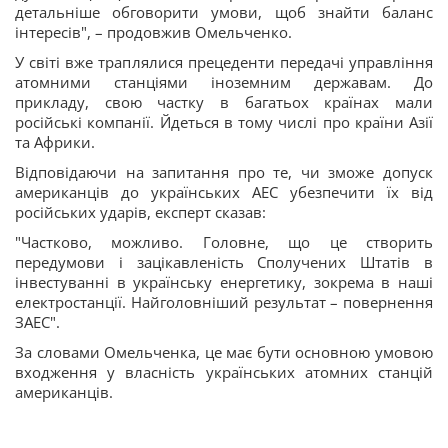
детальніше обговорити умови, щоб знайти баланс
інтересів", – продовжив Омельченко.
У світі вже траплялися прецеденти передачі управління
атомними станціями іноземним державам. До
прикладу, свою частку в багатьох країнах мали
російські компанії. Йдеться в тому числі про країни Азії
та Африки.
Відповідаючи на запитання про те, чи зможе допуск
американців до українських АЕС убезпечити їх від
російських ударів, експерт сказав:
"Частково, можливо. Головне, що це створить
передумови і зацікавленість Сполучених Штатів в
інвестуванні в українську енергетику, зокрема в наші
електростанції. Найголовніший результат – повернення
ЗАЕС".
За словами Омельченка, це має бути основною умовою
входження у власність українських атомних станцій
американців.