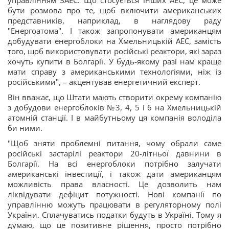
управлінням ЗАЕС. Що стосується інших АЕС, це може
бути розмова про те, щоб включити американських
представників, наприклад, в наглядову раду
"Енергоатома". І також запропонувати американцям
добудувати енергоблоки на Хмельницькій АЕС, замість
того, щоб використовувати російські реактори, які зараз
хочуть купити в Болгарії. У будь-якому разі нам краще
мати справу з американськими технологіями, ніж із
російськими", – акцентував енергетичний експерт.
Він вважає, що Штати мають створити окрему компанію
з добудови енергоблоків №3, 4, 5 і 6 на Хмельницькій
атомній станції. І в майбутньому ця компанія володіла
би ними.
"Щоб зняти проблемні питання, чому обрали саме
російські застарілі реактори 20-літньої давнини в
Болгарії. На всі енергоблоки потрібно залучати
американські інвестиції, і також дати американцям
можливість права власності. Це дозволить нам
ліквідувати дефіцит потужності. Нові компанії по
управлінню можуть працювати в регуляторному полі
України. Сплачуватись податки будуть в Україні. Тому я
думаю, що це позитивне рішення, просто потрібно