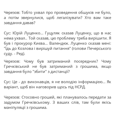
Черезов: Тобто ухвал про проведення обшуків не було,
а потім звернулися, щоб легалізувати? Хто вам таке
завдання давав?
Сус: Юрій Луценко... Гуцуляк сказав Луценку, що в нас
нема ухвал.. Той сказав, цю проблему треба вирішити. Я
був і прокурор Києва... Валендюк. Луценко сказав мені:
"Їдь до Козлова і вирішуй питання" (голови Печерського
суду. - Ред).
Черезов: Чому був затриманий посередник? Чому
Гречківський не був затриманий з грошима, якщо
завдання було "збити" з дистанції?
Сус: Це - до виконавців, я не володію інформацією... Як
варіант, щоб він наговорив щось під НСРД.
Черезов: Стосовно грошей, які планувалось передати за
задумом Гречківському. З ваших слів, там були якісь
маніпуляції з грошима.