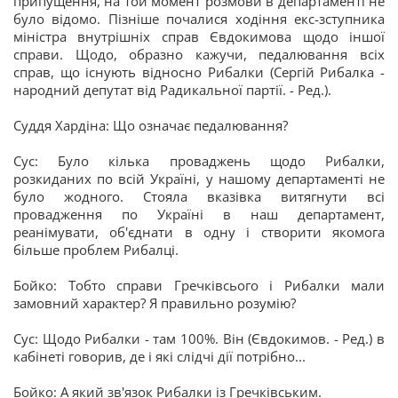
припущення, на той момент розмови в департаменті не
було відомо. Пізніше почалися ходіння екс-зступника
міністра внутрішніх справ Євдокимова щодо іншої
справи. Щодо, образно кажучи, педалювання всіх
справ, що існують відносно Рибалки (Сергій Рибалка -
народний депутат від Радикальної партії. - Ред.).
Суддя Хардіна: Що означає педалювання?
Сус: Було кілька проваджень щодо Рибалки,
розкиданих по всій Україні, у нашому департаменті не
було жодного. Стояла вказівка витягнути всі
провадження по Україні в наш департамент,
реанімувати, об'єднати в одну і створити якомога
більше проблем Рибалці.
Бойко: Тобто справи Гречківсього і Рибалки мали
замовний характер? Я правильно розумію?
Сус: Щодо Рибалки - там 100%. Він (Євдокимов. - Ред.) в
кабінеті говорив, де і які слідчі дії потрібно...
Бойко: А який зв'язок Рибалки із Гречківським.