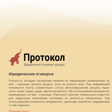
Юридические оговорки
Protocol.ua обладает авторскими правами на информацию, размещенную на
веб - страницах данного ресурса, если не указано иное. Под информацией
понимаются тексты, комментарии, статьи, фотоизображения, рисунки, ящик-
шота, сканы, видео, аудио, другие материалы. При использовании материалов,
размещенных на веб - страницах «Протокол» наличие гиперссылки открытого
для индексации поисковыми системами на protocol.ua обязательна. Под
использованием понимается копирования, адаптация, рерайтинг, модификация
и тому подобное.
Полный текст