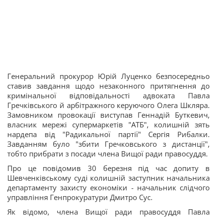
Генеральний прокурор Юрій Луценко безпосередньо
ставив завдання щодо незаконного притягнення до
кримінальної відповідальності адвоката Павла
Гречківського й арбітражного керуючого Олега Шкляра.
Замовником провокації виступав Геннадій Буткевич,
власник мережі супермаркетів "АТБ", колишній зять
нардепа від "Радикальної партії" Сергія Рибалки.
Завданням було "збити Гречковського з дистанції",
тобто прибрати з посади члена Вищої ради правосуддя.
Про це повідомив 30 березня під час допиту в
Шевченківському суді колишній заступник начальника
департаменту захисту економіки - начальник слідчого
управління Генпрокуратури Дмитро Сус.
Як відомо, члена Вищої ради правосуддя Павла