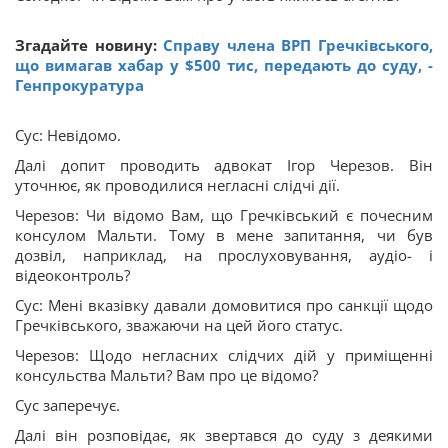
Згадайте новину:
Справу члена ВРП Гречківського,
що вимагав хабар у $500 тис, передають до суду, -
Генпрокуратура
Сус: Невідомо.
Далі допит проводить адвокат Ігор Черезов. Він
уточнює, як проводилися негласні слідчі дії.
Черезов: Чи відомо Вам, що Гречківський є почесним
консулом Мальти. Тому в мене запитання, чи був
дозвіл, наприклад, на прослуховування, аудіо- і
відеоконтроль?
Сус: Мені вказівку давали домовитися про санкції щодо
Гречківського, зважаючи на цей його статус.
Черезов: Щодо негласних слідчих дій у приміщенні
консульства Мальти? Вам про це відомо?
Сус заперечує.
Далі він розповідає, як звертався до суду з деякими