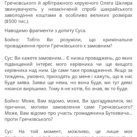
Гречківського й арбітражного керуючого Олега Шкляра
звинувачують у незакінченій спробі шахрайського
заволодіння коштами в особливо великих розмірах
($500 тис.).
Наводимо фрагменти з допиту Суса.
Бойко: Тобто Ви розуміли, що кримінальне
провадження проти Гречківського є замовним?
Сус: Ви кажете замовним... Є низка проваджень, до яких
підвищений інтерес мого керівника чи ще вищого
керівника над ним. Це саме таке провадження. Якщо за
тиждень, умовно, приходять до мене і кажуть, що в нас
буде заява. Заяви ще нема, но вона буде, ми тут деякі
нюанси вирішимо. Тому я не хотів, бо знав, як то буде.
Бойко: Може, Вам відомо, може, Ви здогадувалися, які
причини, мотиви замовлення саме Гречківського?
Може, Вам відомо про участь громадянина Буткевича...
проти Гречківського?
Сус: На той момент, можливо, це лише моє