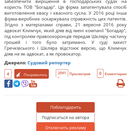
забезпечити вирішення в господарських судах на
користь ТОВ "Богадар". Ця фірма запатентувала спосіб
виготовлення квасу і квасного сусла. У 2016 році інша
фірма-виробник оскаржувала справжність цих патентів.
Згідно з матеріалами справи, 21 вересня 2016 року
адвокат Климчук, який діяв від імені компанії "Богадар",
під контролем правоохоронців передав Шкляру частину
грошей і того було затримано. У суді захист
Гречківського і Шкляра відстоює версію, що Климчук
діяв не як адвокат, а як провокатор.
Джерело:
Судовий репортер
0
2091
4
Просмотров
Коментарии
Понравилось
Поблагодарить
Подписаться на автора
Отключить рекламу