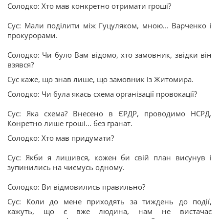
Солодко: Хто мав конкретно отримати гроші?
Сус: Мали поділити між Гуцуляком, мною... Варченко і
прокурорами.
Солодко: Чи було Вам відомо, хто замовник, звідки він
взявся?
Сус каже, що знав лише, що замовник із Житомира.
Солодко: Чи була якась схема організації провокації?
Сус: Яка схема? Внесено в ЄРДР, проводимо НСРД.
Конретно лише гроші... без гранат.
Солодко: Хто мав придумати?
Сус: Якби я лишився, кожен би свій план висунув і
зупинились на чиємусь одному.
Солодко: Ви відмовились правильно?
Сус: Коли до мене приходять за тиждень до події,
кажуть, що є вже людина, нам не вистачає