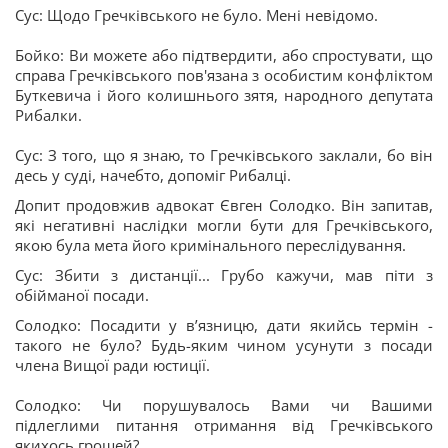
Сус: Щодо Гречківського не було. Мені невідомо.
Бойко: Ви можете або підтвердити, або спростувати, що
справа Гречківського пов'язана з особистим конфліктом
Буткевича і його колишнього зятя, народного депутата
Рибалки.
Сус: З того, що я знаю, то Гречківського заклали, бо він
десь у суді, начебто, допоміг Рибалці.
Допит продовжив адвокат Євген Солодко. Він запитав,
які негативні наслідки могли бути для Гречківського,
якою була мета його кримінального переслідування.
Сус: Збити з дистанції... Грубо кажучи, мав піти з
обійманої посади.
Солодко: Посадити у в’язницю, дати якийсь термін -
такого не було? Будь-яким чином усунути з посади
члена Вищої ради юстиції.
Солодко: Чи порушувалось Вами чи Вашими
підлеглими питання отримання від Гречківського
якихось грошей?