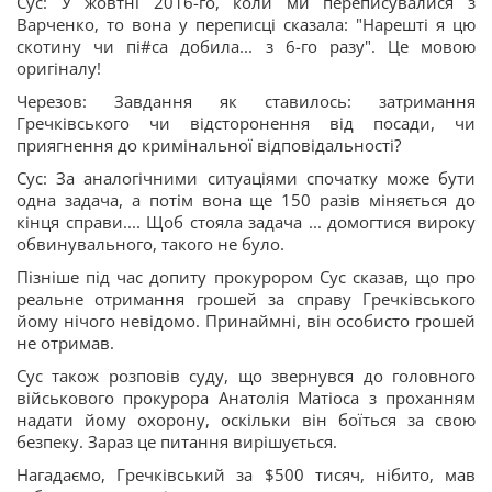
Сус: У жовтні 2016-го, коли ми переписувалися з
Варченко, то вона у переписці сказала: "Нарешті я цю
скотину чи пі#cа добила... з 6-го разу". Це мовою
оригіналу!
Черезов: Завдання як ставилось: затримання
Гречківського чи відсторонення від посади, чи
приягнення до кримінальної відповідальності?
Сус: За аналогічними ситуаціями спочатку може бути
одна задача, а потім вона ще 150 разів міняється до
кінця справи.... Щоб стояла задача ... домогтися вироку
обвинувального, такого не було.
Пізніше під час допиту прокурором Сус сказав, що про
реальне отримання грошей за справу Гречківського
йому нічого невідомо. Принаймні, він особисто грошей
не отримав.
Сус також розповів суду, що звернувся до головного
військового прокурора Анатолія Матіоса з проханням
надати йому охорону, оскільки він боїться за свою
безпеку. Зараз це питання вирішується.
Нагадаємо, Гречківський за $500 тисяч, нібито, мав