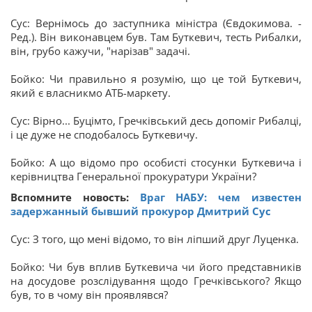
Сус: Вернімось до заступника міністра (Євдокимова. -
Ред.). Він виконавцем був. Там Буткевич, тесть Рибалки,
він, грубо кажучи, "нарізав" задачі.
Бойко: Чи правильно я розумію, що це той Буткевич,
який є власникмо АТБ-маркету.
Сус: Вірно... Буцімто, Гречківський десь допоміг Рибалці,
і це дуже не сподобалось Буткевичу.
Бойко: А що відомо про особисті стосунки Буткевича і
керівництва Генеральної прокуратури України?
Вспомните новость:
Враг НАБУ: чем известен
задержанный бывший прокурор Дмитрий Сус
Сус: З того, що мені відомо, то він ліпший друг Луценка.
Бойко: Чи був вплив Буткевича чи його представників
на досудове розслідування щодо Гречківського? Якщо
був, то в чому він проявлявся?