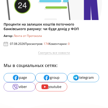
Проценти на залишок коштів поточного
банківського рахунку: чи буде дохід у ФОП
Автор:
Лента от Протокола
07.08.2026
Просмотров:
174
Коментарии:
0
Смотреть все новости
Мы в социальных сетях:
page
group
telegram
viber
youtube