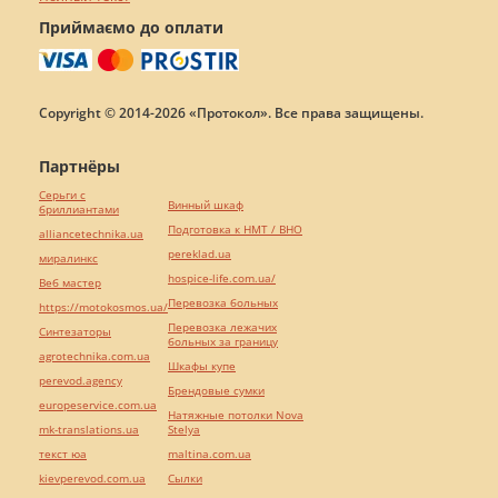
Приймаємо до оплати
Copyright © 2014-2026 «Протокол». Все права защищены.
Партнёры
Серьги с
Винный шкаф
бриллиантами
Подготовка к НМТ / ВНО
alliancetechnika.ua
pereklad.ua
миралинкс
hospice-life.com.ua/
Веб мастер
Перевозка больных
https://motokosmos.ua/
Перевозка лежачих
Синтезаторы
больных за границу
agrotechnika.com.ua
Шкафы купе
perevod.agency
Брендовые сумки
europeservice.com.ua
Натяжные потолки Nova
mk-translations.ua
Stelya
текст юа
maltina.com.ua
kievperevod.com.ua
Cылки