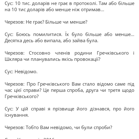
Сус: 10 тис. доларів не грає в протоколі. Там або більше
на 10 тис доларів або менше ніж отримав...
Черезов: Не грає? Більше чи менше?
Сус: Боюсь помилитися. Їх було більше або менше...
Десятка десь або випала, або зайва була.
Черезов: Стосовно членів родини Гречківського і
Шкляра чи планувались якісь провокації?
Сус: Невідомо.
Черезов: Про Гречківського Вам стало відомо саме під
час цієї справи? Це перша спроба, друга чи третя щодо
Гречківського?
Сус: У цій справі я прізвище його дізнався, про його
існування.
Черезов: Тобто Вам невідомо, чи були спроби?