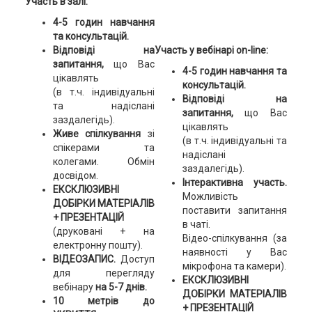
Участь в залі:
4-5 годин навчання
та консультацій.
Відповіді на
Участь у вебінарі on-line:
запитання,
що Вас
4-5 годин навчання та
цікавлять
консультацій.
(в т.ч. індивідуальні
Відповіді на
та надіслані
запитання,
що Вас
заздалегідь).
цікавлять
Живе спілкування
зі
(в т.ч. індивідуальні та
спікерами та
надіслані
колегами. Обмін
заздалегідь).
досвідом.
Інтерактивна участь.
ЕКСКЛЮЗИВНІ
Можливість
ДОБІРКИ МАТЕРІАЛІВ
поставити запитання
+ ПРЕЗЕНТАЦІЙ
в чаті.
(друковані + на
Відео-спілкування (за
електронну пошту).
наявності у Вас
ВІДЕОЗАПИС.
Доступ
мікрофона та камери).
для перегляду
ЕКСКЛЮЗИВНІ
вебінару
на 5-7 днів.
ДОБІРКИ МАТЕРІАЛІВ
10 метрів до
+ ПРЕЗЕНТАЦІЙ