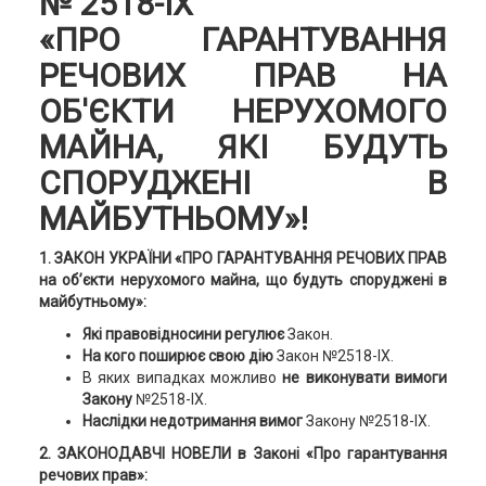
№ 2518-IX
«ПРО ГАРАНТУВАННЯ
РЕЧОВИХ ПРАВ НА
ОБ'ЄКТИ НЕРУХОМОГО
МАЙНА, ЯКІ БУДУТЬ
СПОРУДЖЕНІ В
МАЙБУТНЬОМУ»!
1. ЗАКОН УКРАЇНИ «ПРО ГАРАНТУВАННЯ РЕЧОВИХ ПРАВ
на об’єкти нерухомого майна, що будуть споруджені в
майбутньому»:
Які правовідносини регулює
Закон.
На кого поширює свою дію
Закон №2518-ІХ.
В яких випадках можливо
не виконувати вимоги
Закону
№2518-ІХ.
Наслідки недотримання вимог
Закону №2518-ІХ.
2. ЗАКОНОДАВЧІ НОВЕЛИ в Законі «Про гарантування
речових прав»: