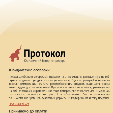
Юридические оговорки
Protocol.ua обладает авторскими правами на информацию, размещенную на веб -
страницах данного ресурса, если не указано иное. Под информацией понимаются
тексты, комментарии, статьи, фотоизображения, рисунки, ящик-шота, сканы,
видео, аудио, другие материалы. При использовании материалов, размещенных
на веб - страницах «Протокол» наличие гиперссылки открытого для индексации
поисковыми системами на protocol.ua обязательна. Под использованием
понимается копирования, адаптация, рерайтинг, модификация и тому подобное.
Полный текст
Приймаємо до оплати