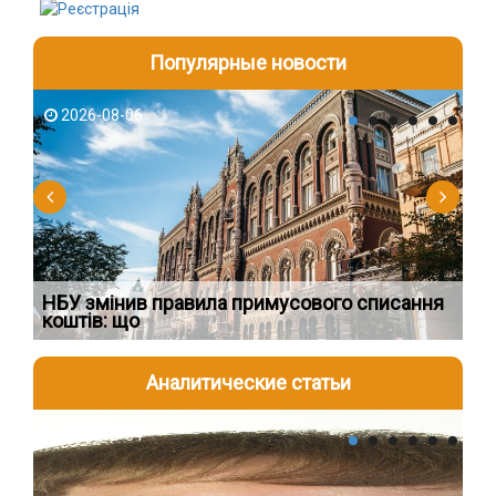
Популярные новости
2026-08-06
2
НБУ змінив правила примусового списання
Як
коштів: що
шк
Аналитические статьи
2026-08-04
2