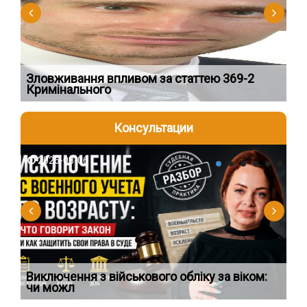
Зловживання впливом за статтею 369-2
Пе
Кримінального
пі
Консультации
2026-08-06
2
Виключення з військового обліку за віком:
Сп
чи можл
ос