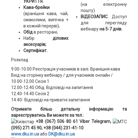
УКРИТТЯ.
(на електронну
Кава-брейки
пошту).
(вранішня кава, чай,
ВІДЕОЗАПИС.
Доступ
смаколики, випічка +
для перегляду
в кожній перерві);
вебінару
на 5-7 днів.
Обід
в ресторані;
Набір
ділових
аксесуарів;
Сертифікат.
Розклад
9.00-10.00 Реєстрація учасників в залі. Вранішня кава
Вхід на сторінку вебінару / для учасників онлайн /
10.00-12.00 Сесія 1
12.00-12.40 Обід. Відповіді на запитання
12.40-14.40 Сесія 2
14.40- Відповіді на приватні запитання
Отримати більш детальну інформацію та
зареєструватись Ви можете за тел.:
+38 (067) 506 80 61 Viber Telegram,
(095) 271 45 90, +38 (044) 231-41-10
www.dku.in.ua
або
DK@dku.in.ua