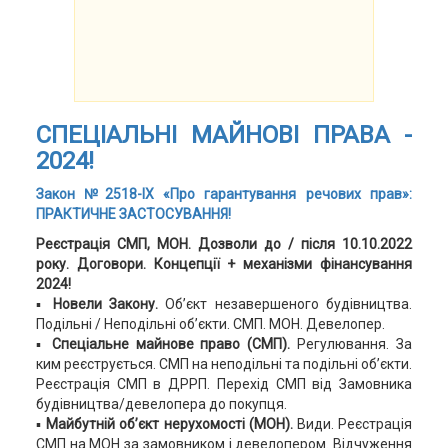
СПЕЦІАЛЬНІ МАЙНОВІ ПРАВА -
2024!
Закон №2518-ІХ «Про гарантування речових прав»:
ПРАКТИЧНЕ ЗАСТОСУВАННЯ!
Реєстрація СМП, МОН. Дозволи до / після 10.10.2022
року. Договори. Концепції + механізми фінансування
2024!
▪
Новели Закону.
Об’єкт незавершеного будівництва.
Подільні / Неподільні об’єкти. СМП. МОН. Девелопер.
▪
Спеціальне майнове право (СМП).
Регулювання. За
ким реєструється. СМП на неподільні та подільні об’єкти.
Реєстрація СМП в ДРРП. Перехід СМП від Замовника
будівництва/девелопера до покупця.
▪
Майбутній об’єкт нерухомості (МОН).
Види. Реєстрація
СМП на МОН за замовником і девелопером. Відчуження