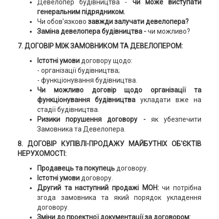
Девелопер будівництва -
чи може виступати
генеральним підрядником.
Чи обов’язково
завжди залучати девелопера?
Заміна девелопера будівництва -
чи можливо?
7.
ДОГОВІР МІЖ ЗАМОВНИКОМ ТА ДЕВЕЛОПЕРОМ:
Істотні умови
договору щодо:
- організації будівництва;
- функціонування будівництва.
Чи можливо договір щодо організації та
функціонування будівництва
укладати вже на
стадії будівництва.
Ризики порушення договору -
як убезпечити
Замовника та Девелопера.
8.
ДОГОВІР КУПІВЛІ-ПРОДАЖУ МАЙБУТНІХ ОБ'ЄКТІВ
НЕРУХОМОСТІ:
Продавець та покупець
договору.
Істотні умови
договору.
Другий та наступний продажі МОН:
чи потрібна
згода замовника та який порядок укладення
договору.
Зміни до проектної документації за договором: