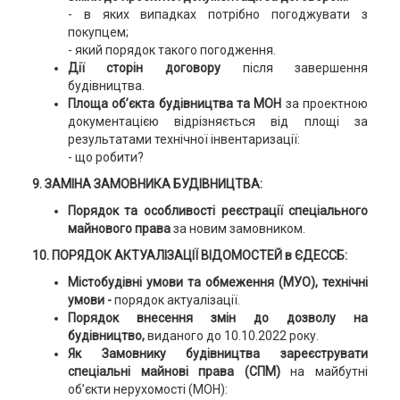
- в яких випадках потрібно погоджувати з
покупцем;
- який порядок такого погодження.
Дії сторін договору
після завершення
будівництва.
Площа об’єкта будівництва та МОН
за проектною
документацією відрізняється від площі за
результатами технічної інвентаризації:
- що робити?
9.
ЗАМІНА ЗАМОВНИКА БУДІВНИЦТВА:
Порядок та особливості реєстрації спеціального
майнового права
за новим замовником.
10.
ПОРЯДОК АКТУАЛІЗАЦІЇ ВІДОМОСТЕЙ в ЄДЕССБ:
Містобудівні умови та обмеження (МУО), технічні
умови -
порядок актуалізації.
Порядок внесення змін до дозволу на
будівництво,
виданого до 10.10.2022 року.
Як Замовнику будівництва зареєструвати
спеціальні майнові права (СПМ)
на майбутні
об’єкти нерухомості (МОН):