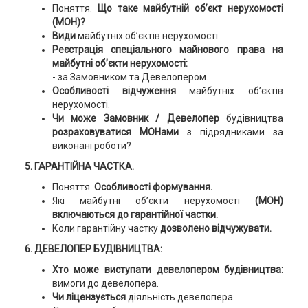
Поняття.
Що таке майбутній об’єкт нерухомості
(МОН)?
Види
майбутніх об’єктів нерухомості.
Реєстрація спеціального майнового права на
майбутні об’єкти нерухомості:
- за Замовником та Девелопером.
Особливості відчуження
майбутніх об’єктів
нерухомості.
Чи може Замовник / Девелопер
будівництва
розраховуватися МОНами
з підрядниками за
виконані роботи?
5.
ГАРАНТІЙНА ЧАСТКА.
Поняття.
Особливості формування.
Які майбутні об’єкти нерухомості
(МОН)
включаються до гарантійної частки.
Коли гарантійну частку
дозволено відчужувати.
6.
ДЕВЕЛОПЕР БУДІВНИЦТВА:
Хто може виступати девелопером будівництва:
вимоги до девелопера.
Чи ліцензується
діяльність девелопера.