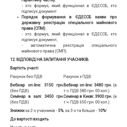
- хто формує, який функціонал в ЄДЕССБ, хто
підписує документ.
Порядок формування в ЄДЕССБ заяви про
державну реєстрацію спеціального майнового
права (СПМ):
- хто формує, який функціонал в ЄДЕССБ, хто
підписує документ;
- автоматична реєстрація спеціального
майнового права (СМП).
12.
ВІДПОВІДІ НА ЗАПИТАННЯ УЧАСНИКІВ.
Вартість участі
Рахунок без ПДВ:
Рахунок з ПДВ:
Вебінар on-line: 3150 грн.
Вебінар on-line: 3480 грн.
(в
(без ПДВ).
т.ч. ПДВ 580 грн. 00 коп.).
Семінар в залі: 3450 грн.
Семінар в Києві: 3900 грн.
(в
(без ПДВ).
т.ч. ПДВ 650 грн. 00 коп.).
Знижки
за 2-х учасників -
5%
; за 3-х та більше -
10%
!
До вартості входить