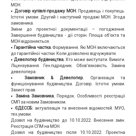
МОН.
▪
Договір купівлі-продажу МОН.
Продавець і покупець.
Істотні умови. Другий і наступний продажі МОН. Згода
замовника.
Зміни до проектної документації – погодження.
Завершення будівництва - дії сторін. Площа об’єкта та
МОН відрізняється.
▪
Гарантійна частка.
Формування. Які МОН включаються
до гарантійної частки. Коли дозволено відчужувати.
▪
Девелопер будівництва.
Хто може виступати. Вимоги.
Ліцензування. Ген.підрядник. Обов’язковість. Заміна
девелопера.
▪
Замовник & Девелопер.
Організація та
функціонування будівництва. Договір. Істотні умови.
Захист прав.
▪
Заміна Замовника.
Порядок. Особливості реєстрації
СМП за новим Замовником.
▪
ЄДЕССБ:
актуалізація та внесення відомостей. МУО,
тех.умови.
Дозвіл на будівництво до 10.10.2022. Внесення змін.
Реєстрація СПМ на МОН.
Дозвіл на будівництво після 10.10.2022. Проектна