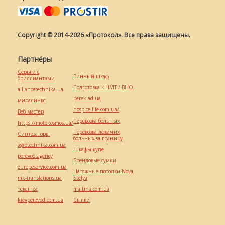
Copyright © 2014-2026 «Протокол». Все права защищены.
Партнёры
Серьги с
Винный шкаф
бриллиантами
Подготовка к НМТ / ВНО
alliancetechnika.ua
pereklad.ua
миралинкс
hospice-life.com.ua/
Веб мастер
Перевозка больных
https://motokosmos.ua/
Перевозка лежачих
Синтезаторы
больных за границу
agrotechnika.com.ua
Шкафы купе
perevod.agency
Брендовые сумки
europeservice.com.ua
Натяжные потолки Nova
mk-translations.ua
Stelya
текст юа
maltina.com.ua
kievperevod.com.ua
Cылки