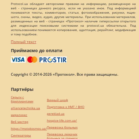
Protocol.ua обладает авторскими правами на информацию, размещенную на
веб - страницах данного ресурса, если не указано иное. Под информацией
понимаются тексты, комментарии, статьи, фотоизображения, рисунки, ящик-
шота, сканы, видео, аудио, другие материалы. При использовании материалов,
размещенных на веб - страницах «Протокол» наличие гиперссылки открытого
для индексации поисковыми системами на protocol.ua обязательна. Под
использованием понимается копирования, адаптация, рерайтинг, модификация
и тому подобное.
Полный текст
Приймаємо до оплати
Copyright © 2014-2026 «Протокол». Все права защищены.
Партнёры
Серьги с
Винный шкаф
бриллиантами
Подготовка к НМТ / ВНО
alliancetechnika.ua
pereklad.ua
миралинкс
hospice-life.com.ua/
Веб мастер
Перевозка больных
https://motokosmos.ua/
Перевозка лежачих
Синтезаторы
больных за границу