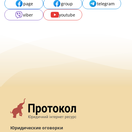
page
group
telegram
viber
youtube
Юридические оговорки