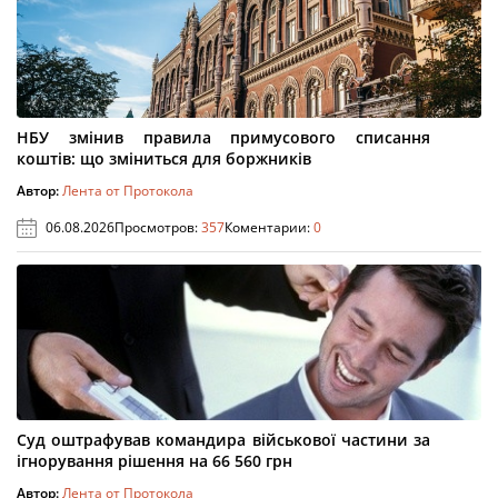
НБУ змінив правила примусового списання
коштів: що зміниться для боржників
Автор:
Лента от Протокола
06.08.2026
Просмотров:
357
Коментарии:
0
Суд оштрафував командира військової частини за
ігнорування рішення на 66 560 грн
Автор:
Лента от Протокола