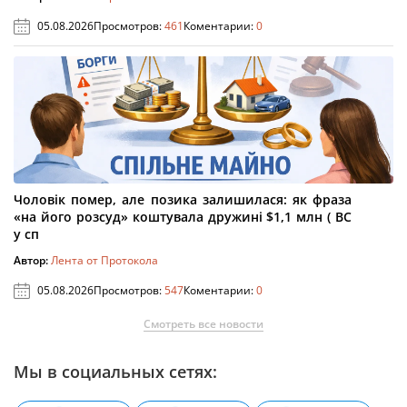
05.08.2026
Просмотров:
461
Коментарии:
0
Чоловік помер, але позика залишилася: як фраза
«на його розсуд» коштувала дружині $1,1 млн ( ВС
у сп
Автор:
Лента от Протокола
05.08.2026
Просмотров:
547
Коментарии:
0
Смотреть все новости
Мы в социальных сетях: