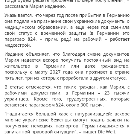
тогда будем решать проблемы по мере поступления", –
рассказала Мария изданию.
Указывается, что через год после прибытия в Германию
она подала на признание свои украинские документы о
медицинском образовании, а еще через год сменила
свой статус с временной защиты (в Германии это
параграф §24, – прим. ред.) на рабочий – работает
медсестрой.
Издание объясняет, что благодаря смене документов
Мария надеется вскоре получить постоянный вид на
жительство в Германии или даже гражданство,
поскольку к марту 2027 года она проживет в стране
пять лет, три из которых проработала в другом статусе.
В статье отмечается, что таких граждан, как Мария, с
рабочими документами, в Германии – 23 тысячи
украинцев. Кроме того, трудоустроенных, которые
остаются с параграфом §24, около 300 тысяч.
"Надвигается большой хаос с натурализацией: вскоре
многие украинские беженцы смогут подать заявки на
получение немецких паспортов. Германиядвижется к
запутанной правовой ситуации", – пишет Die Welt.