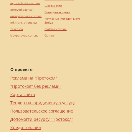
agrotechnika.com.ua
Шкафы купе
perevod.agency
Брендовые сумки
europeservice.com.ua
Натяжные потолки Nova
mk-translations.ua
Stelya
текст юа
maltina.com.ua
kievperevod.com.ua
Cылки
О проекте
Реклама на "Протокол"
"Протокол" без реклами!
Карта сайта
Тендер на юридическую услугу
Пользовательское соглашение
Допомогти ресурсу "Протокол"
Кредит онлайн