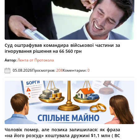
Суд оштрафував командира військової частини за
ігнорування рішення на 66 560 грн
Автор:
Лента от Протокола
05.08.2026
Просмотров:
208
Коментарии:
0
Чоловік помер, але позика залишилася: як фраза
«на його розсуд» коштувала дружині $1,1 млн ( ВС