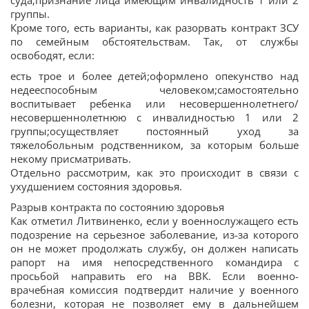
суда;признание лица имеющим инвалидность 1 или 2
группы.
Кроме того, есть варианты, как разорвать контракт ЗСУ
по семейным обстоятельствам. Так, от службы
освободят, если:
есть трое и более детей;оформлено опекунство над
недееспособным человеком;самостоятельно
воспитывает ребенка или несовершеннолетнего/
несовершеннолетнюю с инвалидностью 1 или 2
группы;осуществляет постоянный уход за
тяжелобольным родственником, за которым больше
некому присматривать.
Отдельно рассмотрим, как это происходит в связи с
ухудшением состояния здоровья.
Разрыв контракта по состоянию здоровья
Как отметил Литвиненко, если у военнослужащего есть
подозрение на серьезное заболевание, из-за которого
он не может продолжать службу, он должен написать
рапорт на имя непосредственного командира с
просьбой направить его на ВВК. Если военно-
врачебная комиссия подтвердит наличие у военного
болезни, которая не позволяет ему в дальнейшем