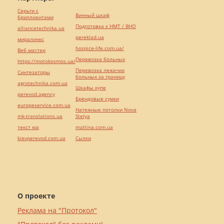
Серьги с
Винный шкаф
бриллиантами
Подготовка к НМТ / ВНО
alliancetechnika.ua
pereklad.ua
миралинкс
hospice-life.com.ua/
Веб мастер
Перевозка больных
https://motokosmos.ua/
Перевозка лежачих
Синтезаторы
больных за границу
agrotechnika.com.ua
Шкафы купе
perevod.agency
Брендовые сумки
europeservice.com.ua
Натяжные потолки Nova
mk-translations.ua
Stelya
текст юа
maltina.com.ua
kievperevod.com.ua
Cылки
О проекте
Реклама на "Протокол"