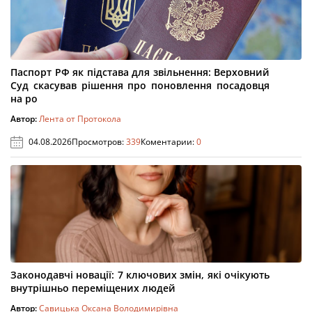
Паспорт РФ як підстава для звільнення: Верховний
Суд скасував рішення про поновлення посадовця
на ро
Автор:
Лента от Протокола
04.08.2026
Просмотров:
339
Коментарии:
0
Законодавчі новації: 7 ключових змін, які очікують
внутрішньо переміщених людей
Автор:
Савицька Оксана Володимирівна