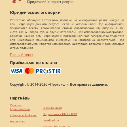
Юридические оговорки
Protocol.ua обладает авторскими правами на информацию, размещенную на
веб - страницах данного ресурса, если не указано иное. Под информацией
понимаются тексты, комментарии, статьи, фотоизображения, рисунки, ящик-
шота, сканы, видео, аудио, другие материалы. При использовании материалов,
размещенных на веб - страницах «Протокол» наличие гиперссылки открытого
для индексации поисковыми системами на protocol.ua обязательна. Под
использованием понимается копирования, адаптация, рерайтинг, модификация
и тому подобное.
Полный текст
Приймаємо до оплати
Copyright © 2014-2026 «Протокол». Все права защищены.
Партнёры
Серьги с
Винный шкаф
бриллиантами
Подготовка к НМТ / ВНО
alliancetechnika.ua
pereklad.ua
миралинкс
hospice-life.com.ua/