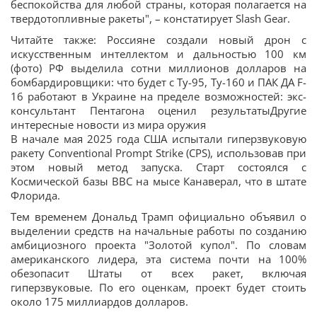
беспокойства для любой страны, которая полагается на
твердотопливные ракеты", – констатирует Slash Gear.
Читайте также: Россияне создали новый дрон с
искусственным интеллектом и дальностью 100 км
(фото) РФ выделила сотни миллионов долларов на
бомбардировщики: что будет с Ту-95, Ту-160 и ПАК ДА F-
16 работают в Украине на пределе возможностей: экс-
консультант Пентагона оценил результатыДругие
интересные новости из мира оружия
В начале мая 2025 года США испытали гиперзвуковую
ракету Conventional Prompt Strike (CPS), использовав при
этом новый метод запуска. Старт состоялся с
Космической базы ВВС на мысе Канаверал, что в штате
Флорида.
Тем временем Дональд Трамп официально объявил о
выделении средств на начальные работы по созданию
амбициозного проекта "Золотой купол". По словам
американского лидера, эта система почти на 100%
обезопасит Штаты от всех ракет, включая
гиперзвуковые. По его оценкам, проект будет стоить
около 175 миллиардов долларов.