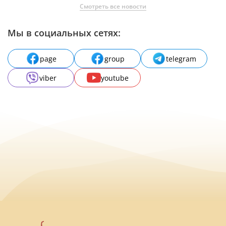
Смотреть все новости
Мы в социальных сетях:
page
group
telegram
viber
youtube