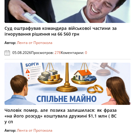
Суд оштрафував командира військової частини за
ігнорування рішення на 66 560 грн
Автор:
Лента от Протокола
05.08.2026
Просмотров:
278
Коментарии:
0
Чоловік помер, але позика залишилася: як фраза
«на його розсуд» коштувала дружині $1,1 млн ( ВС
у сп
Автор:
Лента от Протокола