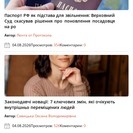
Паспорт РФ як підстава для звільнення: Верховний
Суд скасував рішення про поновлення посадовця
на ро
Автор:
Лента от Протокола
04.08.2026
Просмотров:
354
Коментарии:
0
Законодавчі новації: 7 ключових змін, які очікують
внутрішньо переміщених людей
Автор:
Савицька Оксана Володимирівна
04.08.2026
Просмотров:
526
Коментарии:
0