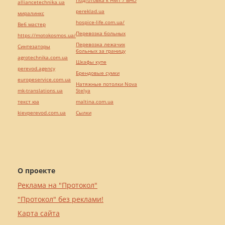
Подготовка к НМТ / ВНО
alliancetechnika.ua
pereklad.ua
миралинкс
hospice-life.com.ua/
Веб мастер
Перевозка больных
https://motokosmos.ua/
Перевозка лежачих
Синтезаторы
больных за границу
agrotechnika.com.ua
Шкафы купе
perevod.agency
Брендовые сумки
europeservice.com.ua
Натяжные потолки Nova
mk-translations.ua
Stelya
текст юа
maltina.com.ua
kievperevod.com.ua
Cылки
О проекте
Реклама на "Протокол"
"Протокол" без реклами!
Карта сайта