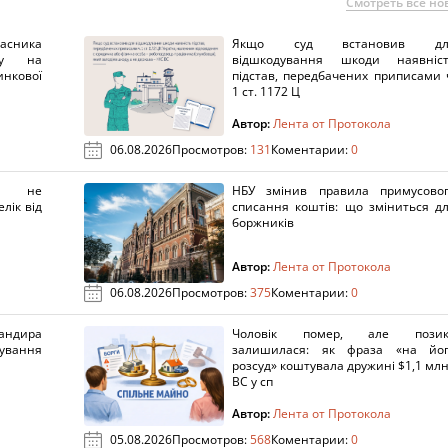
Смотреть все но
ника
Якщо суд встановив дл
нку на
відшкодування шкоди наявніс
нкової
підстав, передбачених приписами 
1 ст. 1172 Ц
Автор:
Лента от Протокола
06.08.2026
Просмотров:
131
Коментарии:
0
х не
НБУ змінив правила примусово
лік від
списання коштів: що зміниться д
боржників
Автор:
Лента от Протокола
06.08.2026
Просмотров:
375
Коментарии:
0
ндира
Чоловік помер, але позик
рування
залишилася: як фраза «на йо
розсуд» коштувала дружині $1,1 млн
ВС у сп
Автор:
Лента от Протокола
05.08.2026
Просмотров:
568
Коментарии:
0