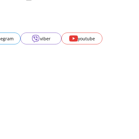
legram
viber
youtube