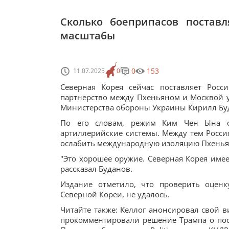
Сколько боеприпасов постав
масштабы
0
153
11.07.2025
0
Северная Корея сейчас поставляет Рос
партнерство между Пхеньяном и Москвой у
Министерства обороны Украины Кирилл Бу
По его словам, режим Ким Чен Ына от
артиллерийские системы. Между тем Россия
ослабить международную изоляцию Пхеньян
"Это хорошее оружие. Северная Корея имее
рассказал Буданов.
Издание отметило, что проверить оценк
Северной Кореи, не удалось.
Читайте также: Келлог анонсировал свой в
прокомментировали решение Трампа о пос