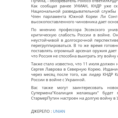
Путина, - обозреватель Politico ответилКНД
Как сообщал ранее УНИАН, КНДР уже с
Национальной разведывательной службы 
Член парламента Южной Кореи Ли Сонг-К
высокопоставленного чиновника дает основ
По мнению профессора Эссекского уни
критическую слабость России в войне. О
неустойчивой в долгосрочной перспективе
перегруппироваться. В то же время гото
поставлять огромный арсенал оружия дает 
что Россия не способна выиграть эту войну 
Также стало известно, что 11 июля должен
Сергея Лаврова в Северную Корею. Издание
через месяц после того, как лидер КНДР
России в войне с Украиной.
Вас также могут заинтересовать нов
Супермена"Коалиция желающих" будет 
СтармерПутин настроен на долгую войну в У
ДЖЕРЕЛО :
UNIAN