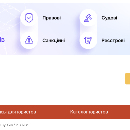
исы для юристов
Каталог юристов
ну Ким Чен Ын: ...