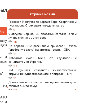
рыл
Стрічка новин
Гороскоп 9 августа по картам Таро: Скорпионам
- усталость, Стрельцам - предательство
5
аму
9 августа: церковный праздник сегодня, о чем
лучше молчать в этот день
льку
10
едки
На Херсонщине россиянам приказали начать
"свободную охоту" на автотранспорт, – ОВА
11
ты и
Избрание судей МУС: что случилось с
огая
кандидатом от Украины
13
ИИ научился создавать жизнеспособные
", -
вирусы, не существовавшие в природе, – NYT
11
Денисенко призналась, почему на самом деле
т из
спешит выйти замуж
12
Зачем опытные хозяйки кладут фольгу в
НАТО
холодильник: простой домашний лайфхак
па и
14