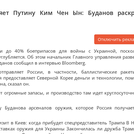
ляет Путину Ким Чен Ын: Буданов раск
Отключить рекл
сии до 40% боеприпасов для войны с Украиной, поско
глубляется. Об этом начальник Главного управления разв
данов сообщил в интервью Bloomberg.
правляет России, в частности, баллистические раке
 предоставляет Северной Корее деньги и технологии, пом
а, сказал он.
т огромные запасы, и производство там идет круглосуточно
у Буданова арсеналов оружия, которое Россия получае
изит в Киев: когда прибудет спецпредставитель Трампа В 
тавках оружия для Украины Закончилась ли дружба Трам