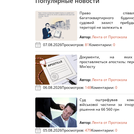
Популярные новости
Право співвлас
багатоквартирного буди
судовий захист прибуди
території не залежить в
Автор:
Лента от Протокола
07.08.2026
Просмотров:
81
Коментарии:
0
Документи, на яки
проставляється апостиль: пере
Мін’юсту
Автор:
Лента от Протокола
06.08.2026
Просмотров:
148
Коментарии:
0
Суд оштрафував кома
військової частини за ігно
рішення на 66 560 грн
Автор:
Лента от Протокола
05.08.2026
Просмотров:
479
Коментарии:
0