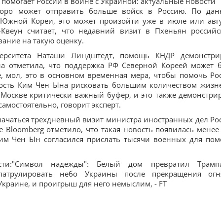
Р помогает России в войне с Украиной: актуальные новости
коро может отправить больше войск в Россию. По да
Южной Кореи, это может произойти уже в июле или авгу
веун считает, что недавний визит в Пхеньян российс
ание на такую оценку.
верситета Наташи Линдштедт, помощь КНДР демонстри
на отметила, что поддержка РФ Северной Кореей может 
, мол, это в основном временная мера, чтобы помочь Ро
вность Ким Чен Ына рисковать большим количеством жизн
Москве критически важный буфер, и это также демонстрир
самостоятельно, говорит эксперт.
 начаться трехдневный визит министра иностранных дел Ро
 Bloomberg отметило, что такая новость появилась менее
 Ким Чен Ын согласился прислать тысячи военных для по
ости:"Символ надежды": Белый дом превратил Трам
патрулировать небо Украины после прекращения огн
краине, и проигрыш для него немыслим, - FT