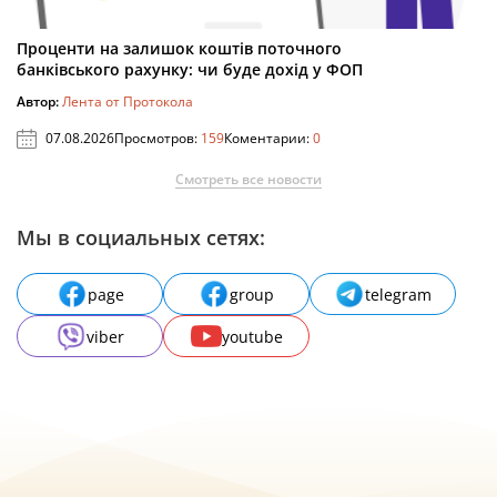
Проценти на залишок коштів поточного
банківського рахунку: чи буде дохід у ФОП
Автор:
Лента от Протокола
07.08.2026
Просмотров:
159
Коментарии:
0
Смотреть все новости
Мы в социальных сетях:
page
group
telegram
viber
youtube