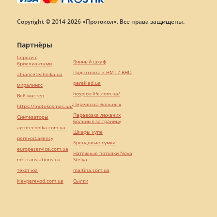
Copyright © 2014-2026 «Протокол». Все права защищены.
Партнёры
Серьги с
Винный шкаф
бриллиантами
Подготовка к НМТ / ВНО
alliancetechnika.ua
pereklad.ua
миралинкс
hospice-life.com.ua/
Веб мастер
Перевозка больных
https://motokosmos.ua/
Перевозка лежачих
Синтезаторы
больных за границу
agrotechnika.com.ua
Шкафы купе
perevod.agency
Брендовые сумки
europeservice.com.ua
Натяжные потолки Nova
mk-translations.ua
Stelya
текст юа
maltina.com.ua
kievperevod.com.ua
Cылки