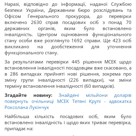
Наразі, відповідно до інформації, наданої Службою
безпеки України, Державним бюро розслідувань та
Офісом Генерального прокурора, до перевірки
включено 2630 справ посадових осіб з понад 70
державних органів, яким було встановлено
інвалідність. Центром оцінювання функціонального
стану особи вже розглянуто 1692 справи. Ще 423 осіб
викликано на дообстеження для уточнення
функціонального стану.
За результатами перевірки 445 рішення МСЕК щодо
встановлення інвалідності посадовцям вже скасовано, а
в 286 випадках прийняті нові рішення, зокрема про
зміну групи інвалідності (226 випадки), чи зміни
терміну встановлення інвалідності (60 випадків).
Згадайте новину:
Знайдені мільйони доларів
повернуть очільниці МСЕК Тетяні Крупі - адвокатка
Роксолана Лукінчук
Найбільша кількість посадових осіб, яким було
встановлено інвалідність і щодо яких триває перевірка,
припадає на: