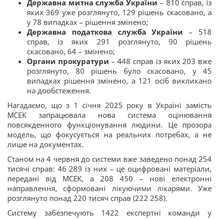
Державна митна служба України
– 810 справ, із
яких 369 уже розглянуто, 129 рішень скасовано, а
у 78 випадках – рішення змінено;
Державна податкова служба України
– 518
справ, із яких 291 розглянуто, 90 рішень
скасовано, 64 – змінено;
Органи прокуратури
– 448 справ із яких 203 вже
розглянуто, 80 рішень було скасовано, у 45
випадках рішення змінено, а 121 осіб викликано
на дообстеження.
Нагадаємо, що з 1 січня 2025 року в Україні замість
МСЕК запрацювала нова система оцінювання
повсякденного функціонування людини. Це прозора
модель, що фокусується на реальних потребах, а не
лише на документах.
Станом на 4 червня до системи вже заведено понад 254
тисячі справ: 46 289 із них – це оцифровані матеріали,
передані від МСЕК, а 208 450 – нові електронні
направлення, сформовані лікуючими лікарями. Уже
розглянуто понад 220 тисяч справ (222 258).
Систему забезпечують 1422 експертні команди у