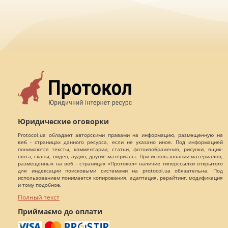
Юридические оговорки
Protocol.ua обладает авторскими правами на информацию, размещенную на
веб - страницах данного ресурса, если не указано иное. Под информацией
понимаются тексты, комментарии, статьи, фотоизображения, рисунки, ящик-
шота, сканы, видео, аудио, другие материалы. При использовании материалов,
размещенных на веб - страницах «Протокол» наличие гиперссылки открытого
для индексации поисковыми системами на protocol.ua обязательна. Под
использованием понимается копирования, адаптация, рерайтинг, модификация
и тому подобное.
Полный текст
Приймаємо до оплати