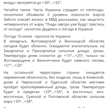
воздух прогреется до +30°...+32°.
Читайте также: Часть Украины страдает от непогоды:
синоптики объявили II уровень опасности (карта)
Забота спасает жизни: в МВД рассказали, как защитить
четвероногих от жары "Люди завтра уже будут трястись
от холода": синоптик Диденко о погоде в Украине
Погода 10 июля - прогноз по Украине
В западных, Житомирской и Винницкой областях
сегодня будет облачно. Ожидаются значительные, на
Закарпатье и Прикарпатье сильные дожди, грозы.
Температура днем снизится до +15°...+20°, только на
Житомирщине и Виннитчине будет немного теплее,
+21°...+26°.
На остальной территории страны ожидается
переменная облачность, без осадков, лишь в Киевской,
днем и Черкасской и Одесской областях местами
пройдет кратковременный дождь, гроза. Температура
будет в пределах +29°...+34°, в восточных, юго-
восточных, Сумской и Полтавской областях сильная
жара +35°...+38°.