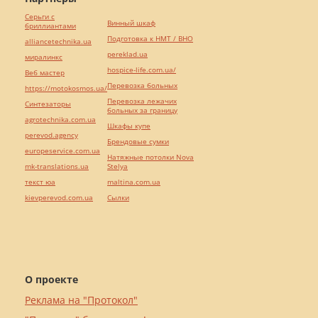
Серьги с
Винный шкаф
бриллиантами
Подготовка к НМТ / ВНО
alliancetechnika.ua
pereklad.ua
миралинкс
hospice-life.com.ua/
Веб мастер
Перевозка больных
https://motokosmos.ua/
Перевозка лежачих
Синтезаторы
больных за границу
agrotechnika.com.ua
Шкафы купе
perevod.agency
Брендовые сумки
europeservice.com.ua
Натяжные потолки Nova
mk-translations.ua
Stelya
текст юа
maltina.com.ua
kievperevod.com.ua
Cылки
О проекте
Реклама на "Протокол"