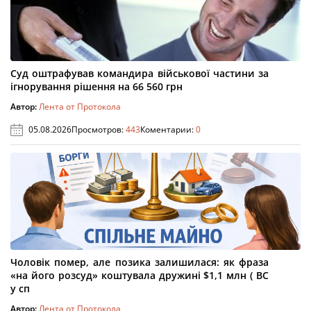
Суд оштрафував командира військової частини за
ігнорування рішення на 66 560 грн
Автор:
Лента от Протокола
05.08.2026
Просмотров:
443
Коментарии:
0
Чоловік помер, але позика залишилася: як фраза
«на його розсуд» коштувала дружині $1,1 млн ( ВС
у сп
Автор:
Лента от Протокола