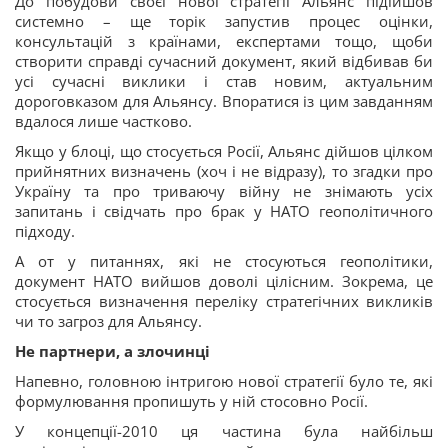
До побудови своєї нової стратегії Альянс підійшов
системно – ще торік запустив процес оцінки,
консультацій з країнами, експертами тощо, щоби
створити справді сучасний документ, який відбивав би
усі сучасні виклики і став новим, актуальним
дороговказом для Альянсу. Впоратися із цим завданням
вдалося лише частково.
Якщо у блоці, що стосується Росії, Альянс дійшов цілком
прийнятних визначень (хоч і не відразу), то згадки про
Україну та про триваючу війну не знімають усіх
запитань і свідчать про брак у НАТО геополітичного
підходу.
А от у питаннях, які не стосуються геополітики,
документ НАТО вийшов доволі цілісним. Зокрема, це
стосується визначення переліку стратегічних викликів
чи то загроз для Альянсу.
Не партнери, а злочинці
Напевно, головною інтригою нової стратегії було те, які
формулювання пропишуть у ній стосовно Росії.
У концепції-2010 ця частина була найбільш