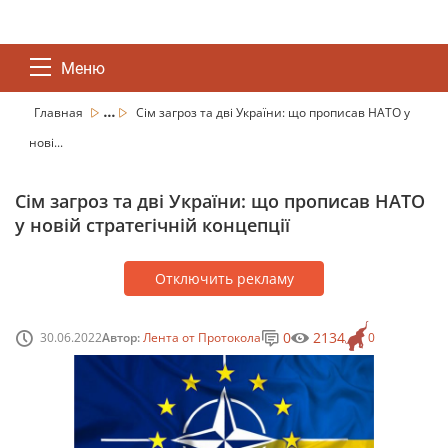
Меню
...
Главная
Сім загроз та дві України: що прописав НАТО у
нові...
Сім загроз та дві України: що прописав НАТО
у новій стратегічній концепції
Отключить рекламу
0
2134
30.06.2022
Автор:
Лента от Протокола
0