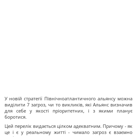
У новій стратегії Північноатлантичного альянсу можна
виділити 7 загроз, чи то викликів, які Альянс визначив
для себе у якості пріоритетних, і з якими планує
боротися.
Цей перелік видається цілком адекватним. Причому - як
це і є у реальному житті - чимало загроз є взаємно