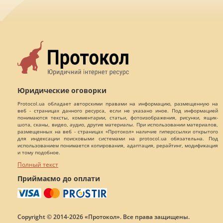
Юридические оговорки
Protocol.ua обладает авторскими правами на информацию, размещенную на
веб - страницах данного ресурса, если не указано иное. Под информацией
понимаются тексты, комментарии, статьи, фотоизображения, рисунки, ящик-
шота, сканы, видео, аудио, другие материалы. При использовании материалов,
размещенных на веб - страницах «Протокол» наличие гиперссылки открытого
для индексации поисковыми системами на protocol.ua обязательна. Под
использованием понимается копирования, адаптация, рерайтинг, модификация
и тому подобное.
Полный текст
Приймаємо до оплати
Copyright © 2014-2026 «Протокол». Все права защищены.