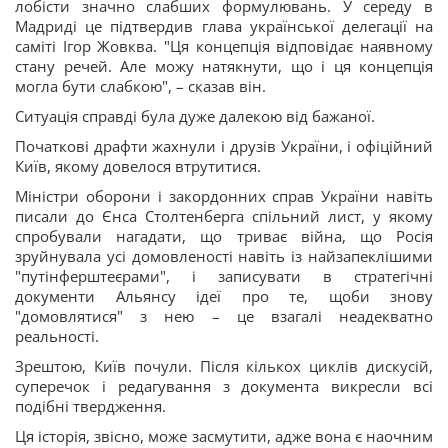
лобісти значно слабших формулювань. У середу в
Мадриді це підтвердив глава української делегації на
саміті Ігор Жовква. "Ця концепція відповідає наявному
стану речей. Але можу натякнути, що і ця концепція
могла бути слабкою", – сказав він.
Ситуація справді була дуже далекою від бажаної.
Початкові драфти жахнули і друзів України, і офіційний
Київ, якому довелося втрутитися.
Міністри оборони і закордонних справ України навіть
писали до Єнса Столтенберга спільний лист, у якому
спробували нагадати, що триває війна, що Росія
зруйнувала усі домовленості навіть із найзапеклішими
"путінферштеєрами", і записувати в стратегічні
документи Альянсу ідеї про те, щоби знову
"домовлятися" з нею – це взагалі неадекватно
реальності.
Зрештою, Київ почули. Після кількох циклів дискусій,
суперечок і редагування з документа викресли всі
подібні твердження.
Ця історія, звісно, може засмутити, адже вона є наочним