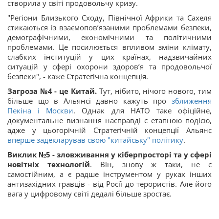
створила у світі продовольчу кризу.
"Регіони Близького Сходу, Північної Африки та Сахеля
стикаються із взаємопов’язаними проблемами безпеки,
демографічними, економічними та політичними
проблемами. Це посилюється впливом зміни клімату,
слабких інституцій у цих країнах, надзвичайних
ситуацій у сфері охорони здоров’я та продовольчої
безпеки", - каже Стратегічна концепція.
Загроза №4 - це Китай.
Тут, нібито, нічого нового, тим
більше що в Альянсі давно кажуть про
зближення
Пекіна і Москви
. Однак для НАТО таке офіційне,
документальне визнання насправді є етапною подією,
адже у цьогорічній Стратегічній концепції Альянс
вперше задекларував свою "китайську" політику
.
Виклик №5 - зловживання у кіберпросторі та у сфері
новітніх технологій
. Він, знову ж таки, не є
самостійним, а є радше інструментом у руках інших
антизахідних гравців - від Росії до терористів. Але його
вага у цифровому світі дедалі більше зростає.