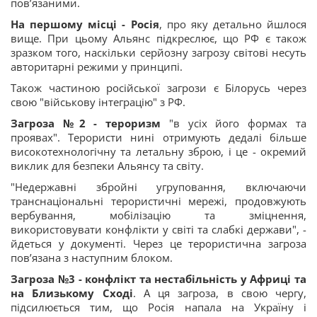
пов’язаними.
На першому місці - Росія
, про яку детально йшлося
вище. При цьому Альянс підкреслює, що РФ є також
зразком того, наскільки серйозну загрозу світові несуть
авторитарні режими у принципі.
Також частиною російської загрози є Білорусь через
свою "військову інтеграцію" з РФ.
Загроза №2 - тероризм
"в усіх його формах та
проявах". Терористи нині отримують дедалі більше
високотехнологічну та летальну зброю, і це - окремий
виклик для безпеки Альянсу та світу.
"Недержавні збройні угруповання, включаючи
транснаціональні терористичні мережі, продовжують
вербування, мобілізацію та зміцнення,
використовувати конфлікти у світі та слабкі держави", -
йдеться у документі. Через це терористична загроза
пов’язана з наступним блоком.
Загроза №3 - конфлікт та нестабільність у Африці та
на Близькому Сході
. А ця загроза, в свою чергу,
підсилюється тим, що Росія напала на Україну і