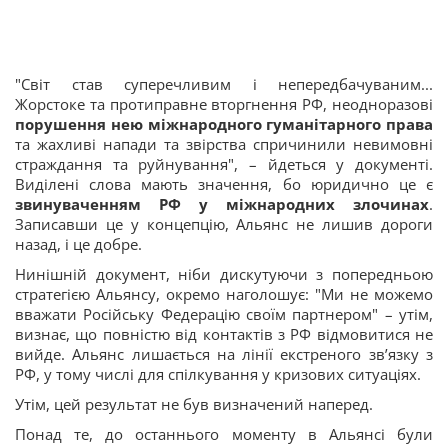
"Світ став суперечливим і непередбачуваним...
Жорстоке та протиправне вторгнення РФ, неодноразові
порушення нею міжнародного гуманітарного права
та жахливі напади та звірства спричинили невимовні
страждання та руйнування", – йдеться у документі.
Виділені слова мають значення, бо юридично це є
звинуваченням РФ у міжнародних злочинах
.
Записавши це у концепцію, Альянс не лишив дороги
назад, і це добре.
Нинішній документ, ніби дискутуючи з попередньою
стратегією Альянсу, окремо наголошує: "Ми не можемо
вважати Російську Федерацію своїм партнером" – утім,
визнає, що повністю від контактів з РФ відмовитися не
вийде. Альянс лишається на лінії екстреного зв’язку з
РФ, у тому числі для спілкування у кризових ситуаціях.
Утім, цей результат не був визначений наперед.
Понад те, до останнього моменту в Альянсі були