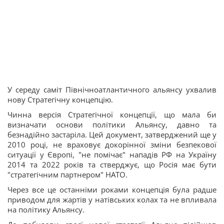
У середу саміт Північноатлантичного альянсу ухвалив
нову Стратегічну концепцію.
Чинна версія Стратегічної концепції, що мала би
визначати основи політики Альянсу, давно та
безнадійно застаріла. Цей документ, затверджений ще у
2010 році, не враховує докорінної зміни безпекової
ситуації у Європі, "не помічає" нападів РФ на Україну
2014 та 2022 років та стверджує, що Росія має бути
"стратегічним партнером" НАТО.
Через все це останніми роками концепція була радше
приводом для жартів у натівських колах та не впливала
на політику Альянсу.