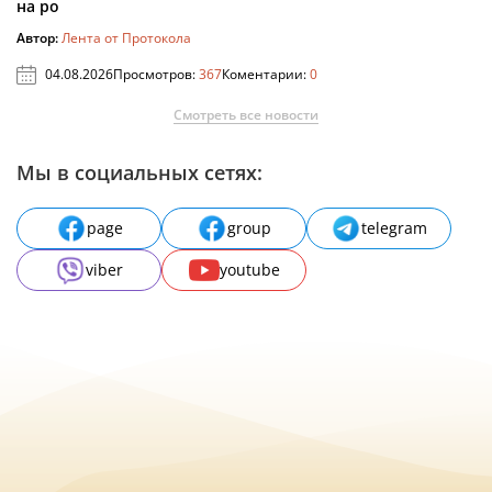
на ро
Автор:
Лента от Протокола
04.08.2026
Просмотров:
367
Коментарии:
0
Смотреть все новости
Мы в социальных сетях:
page
group
telegram
viber
youtube