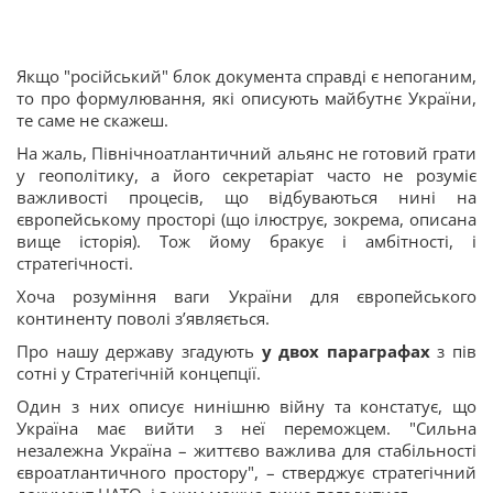
Якщо "російський" блок документа справді є непоганим,
то про формулювання, які описують майбутнє України,
те саме не скажеш.
На жаль, Північноатлантичний альянс не готовий грати
у геополітику, а його секретаріат часто не розуміє
важливості процесів, що відбуваються нині на
європейському просторі (що ілюструє, зокрема, описана
вище історія). Тож йому бракує і амбітності, і
стратегічності.
Хоча розуміння ваги України для європейського
континенту поволі з’являється.
Про нашу державу згадують
у двох параграфах
з пів
сотні у Стратегічній концепції.
Один з них описує нинішню війну та констатує, що
Україна має вийти з неї переможцем. "Сильна
незалежна Україна – життєво важлива для стабільності
євроатлантичного простору", – стверджує стратегічний