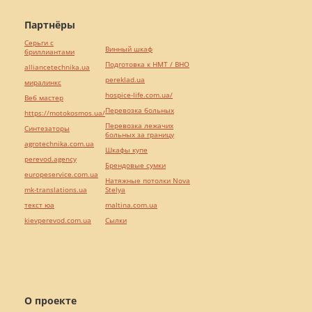
Партнёры
Серьги с
Винный шкаф
бриллиантами
Подготовка к НМТ / ВНО
alliancetechnika.ua
pereklad.ua
миралинкс
hospice-life.com.ua/
Веб мастер
Перевозка больных
https://motokosmos.ua/
Перевозка лежачих
Синтезаторы
больных за границу
agrotechnika.com.ua
Шкафы купе
perevod.agency
Брендовые сумки
europeservice.com.ua
Натяжные потолки Nova
mk-translations.ua
Stelya
текст юа
maltina.com.ua
kievperevod.com.ua
Cылки
О проекте