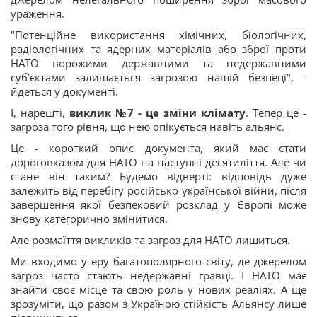
ураження.
"Потенційне використання хімічних, біологічних,
радіологічних та ядерних матеріалів або зброї проти
НАТО ворожими державними та недержавними
суб’єктами залишається загрозою нашій безпеці", -
йдеться у документі.
І, нарешті,
виклик №7 - це зміни клімату
. Тепер це -
загроза того рівня, що нею опікується навіть альянс.
Це - короткий опис документа, який має стати
дороговказом для НАТО на наступні десятиліття. Але чи
стане він таким? Будемо відверті: відповідь дуже
залежить від перебігу російсько-української війни, після
завершення якої безпековий розклад у Європі може
знову категорично змінитися.
Але розмаїття викликів та загроз для НАТО лишиться.
Ми входимо у еру багатополярного світу, де джерелом
загроз часто стають недержавні гравці. І НАТО має
знайти своє місце та свою роль у нових реаліях. А ще
зрозуміти, що разом з Україною стійкість Альянсу лише