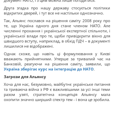
документ НАТО, і з цим можна лише погодитися.
Друга згадка про нашу державу стосується політики
відкритих дверей, і тут все не настільки однозначно.
Так, Альянс послався на рішення саміту 2008 року про
те, що Україна одного дня стане членом НАТО. Але
численні прохання і української експертної спільноти, і
української влади про те, щоби привідкрити вікно для
швидшого вступу, наприклад, в обхід ПДЧ – в документі
лишилися не відображені.
Однак схоже, що навіть ці формулювання у Києві
вважають прийнятними. Уперше за тривалий час на
Банковій, реагуючи на рішення саміту, заявили, що
Україна зберігає курс на інтеграцію до НАТО
.
Загрози для Альянсу
Хоча для нас, безумовно, майбутнє українське питання
та триваюча війна з РФ є важливішими за усі інші теми
разом узяті, стратегічна концепція Альянсу мала
охопити значно ширший спектр тем - і вона це зробила.