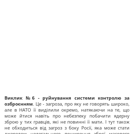
Виклик №6 - руйнування системи контролю за
озброєнням
. Це - загроза, про яку не говорять широко,
але в НАТО її виділили окремо, натякаючи на те, що
може йтися навіть про небезпеку побачити ядерну
зброю у тих гравців, які не повинні її мати. І тут також
не обходиться від загроз з боку Росії, яка може стати
джерелом нелегального поширення зброї масового