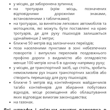
у місцях, де заборонена зупинка;
на тротуарах (крім місць, позначених
відповідними дорожніми знаками,
встановленими з табличками);
на тротуарах, за винятком легкових автомобілів та
мотоциклів, які можуть бути поставлені на краю
тротуарів, де для руху пішоходів залишається
щонайменше 2 метри;
ближче 50 метрів від залізничних переїздів;
поза населеними пунктами в зоні небезпечних
поворотів і випуклих переломів поздовжнього
профілю дороги з видимістю або оглядовістю
менше 100 метрів хоча б в одному напрямку руху;
у місцях, де транспортний засіб, що стоїть, зробить
неможливим рух інших транспортних засобів або
створить перешкоду для руху пішоходів;
ближче 5 метрів від контейнерних майданчиків
та/або контейнерів для збирання побутових
відходів, місце розміщення або облаштування
яких відповідає вимогам законодавства;
на газонах.
Які штрафи і скільки коштує парковка в