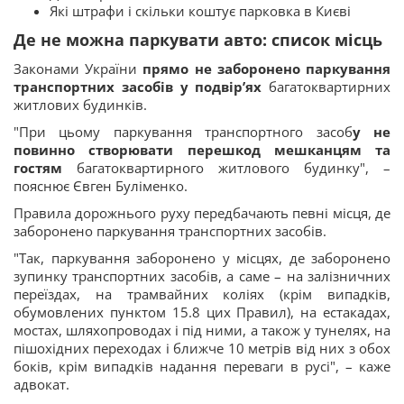
Які штрафи і скільки коштує парковка в Києві
Де не можна паркувати авто: список місць
Законами України
прямо не заборонено паркування
транспортних засобів у подвір’ях
багатоквартирних
житлових будинків.
"При цьому паркування транспортного засоб
у не
повинно створювати перешкод мешканцям та
гостям
багатоквартирного житлового будинку", –
пояснює Євген Буліменко.
Правила дорожнього руху передбачають певні місця, де
заборонено паркування транспортних засобів.
"Так, паркування заборонено у місцях, де заборонено
зупинку транспортних засобів, а саме – на залізничних
переїздах, на трамвайних коліях (крім випадків,
обумовлених пунктом 15.8 цих Правил), на естакадах,
мостах, шляхопроводах і під ними, а також у тунелях, на
пішохідних переходах і ближче 10 метрів від них з обох
боків, крім випадків надання переваги в русі", – каже
адвокат.