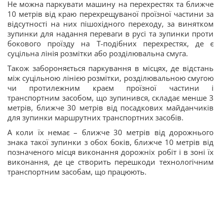
Не можна паркувати машину на перехрестях та ближче
10 метрів від краю перехрещуваної проїзної частини за
відсутності на них пішохідного переходу, за винятком
зупинки для надання переваги в русі та зупинки проти
бокового проїзду на Т-подібних перехрестях, де є
суцільна лінія розмітки або розділювальна смуга.
Також забороняється паркування в місцях, де відстань
між суцільною лінією розмітки, розділювальною смугою
чи протилежним краєм проїзної частини і
транспортним засобом, що зупинився, складає менше 3
метрів, ближче 30 метрів від посадкових майданчиків
для зупинки маршрутних транспортних засобів.
А коли їх немає – ближче 30 метрів від дорожнього
знака такої зупинки з обох боків, ближче 10 метрів від
позначеного місця виконання дорожніх робіт і в зоні їх
виконання, де це створить перешкоди технологічним
транспортним засобам, що працюють.