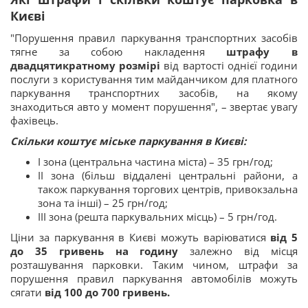
Києві
"Порушення правил паркування транспортних засобів
тягне за собою накладення
штрафу в
двадцятикратному розмірі
від вартості однієї години
послуги з користування тим майданчиком для платного
паркування транспортних засобів, на якому
знаходиться авто у момент порушення", – звертає увагу
фахівець.
Скільки коштує міське паркування в Києві:
I зона (центральна частина міста) – 35 грн/год;
II зона (більш віддалені центральні райони, а
також паркування торгових центрів, привокзальна
зона та інші) – 25 грн/год;
III зона (решта паркувальних місць) – 5 грн/год.
Ціни за паркування в Києві можуть варіюватися
від 5
до 35 гривень на годину
залежно від місця
розташування парковки. Таким чином, штрафи за
порушення правил паркування автомобілів можуть
сягати
від 100 до 700 гривень.