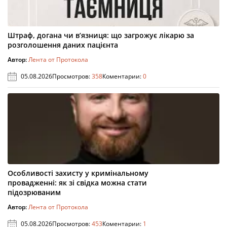
Штраф, догана чи в’язниця: що загрожує лікарю за
розголошення даних пацієнта
Автор:
Лента от Протокола
05.08.2026
Просмотров:
358
Коментарии:
0
Особливості захисту у кримінальному
провадженні: як зі свідка можна стати
підозрюваним
Автор:
Лента от Протокола
05.08.2026
Просмотров:
453
Коментарии:
1