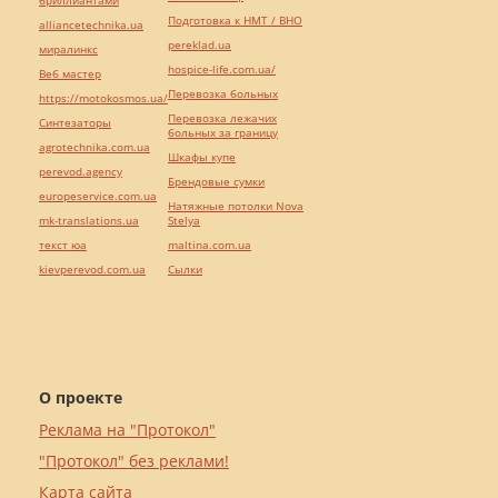
бриллиантами
Подготовка к НМТ / ВНО
alliancetechnika.ua
pereklad.ua
миралинкс
hospice-life.com.ua/
Веб мастер
Перевозка больных
https://motokosmos.ua/
Перевозка лежачих
Синтезаторы
больных за границу
agrotechnika.com.ua
Шкафы купе
perevod.agency
Брендовые сумки
europeservice.com.ua
Натяжные потолки Nova
mk-translations.ua
Stelya
текст юа
maltina.com.ua
kievperevod.com.ua
Cылки
О проекте
Реклама на "Протокол"
"Протокол" без реклами!
Карта сайта