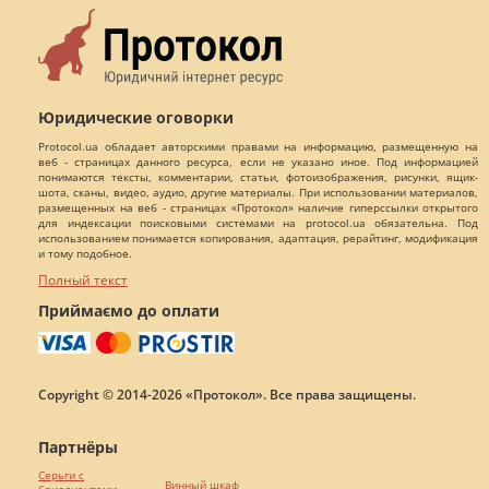
Юридические оговорки
Protocol.ua обладает авторскими правами на информацию, размещенную на
веб - страницах данного ресурса, если не указано иное. Под информацией
понимаются тексты, комментарии, статьи, фотоизображения, рисунки, ящик-
шота, сканы, видео, аудио, другие материалы. При использовании материалов,
размещенных на веб - страницах «Протокол» наличие гиперссылки открытого
для индексации поисковыми системами на protocol.ua обязательна. Под
использованием понимается копирования, адаптация, рерайтинг, модификация
и тому подобное.
Полный текст
Приймаємо до оплати
Copyright © 2014-2026 «Протокол». Все права защищены.
Партнёры
Серьги с
Винный шкаф