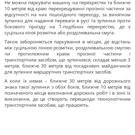
Не можна паркувати машину на перехрестях та ближче
10 метрів від краю перехрещуваної проїзної частини за
відсутності на них пішохідного переходу, за винятком
зупинки для надання переваги в русі та зупинки проти
бокового проїзду на Т-подібних перехрестях, де є
суцільна лінія розмітки або розділювальна смуга.
Також забороняється паркування в місцях, де відстань
між суцільною лінією розмітки, розділювальною смугою
чи протилежним краєм проїзної частини і
транспортним засобом, що зупинився, складає менше 3
метрів, ближче 30 метрів від посадкових майданчиків
для зупинки маршрутних транспортних засобів.
А коли їх немає – ближче 30 метрів від дорожнього
знака такої зупинки з обох боків, ближче 10 метрів від
позначеного місця виконання дорожніх робіт і в зоні їх
виконання, де це створить перешкоди технологічним
транспортним засобам, що працюють.