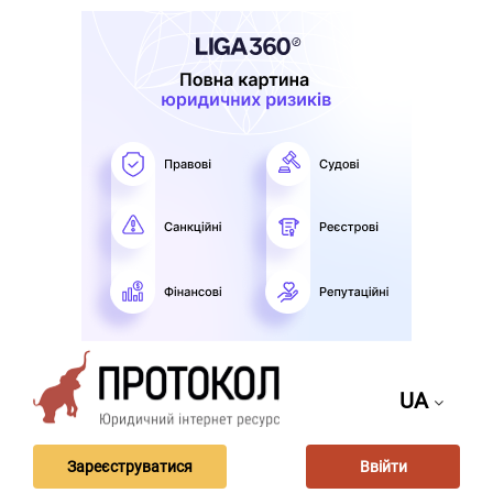
UA
Зареєструватися
Ввійти