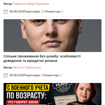
Автор:
Тарасенко Вера Юрьевна
06.08.2026
Переглядів:
223
Коментарі:
0
Спільне проживання без шлюбу: особливості
доведення та юридичні ризики
Автор:
Лента от Протокола
06.08.2026
Переглядів:
85
Коментарі:
0