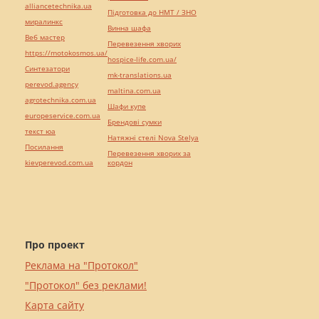
alliancetechnika.ua
Підготовка до НМТ / ЗНО
миралинкс
Винна шафа
Веб мастер
Перевезення хворих
https://motokosmos.ua/
hospice-life.com.ua/
Синтезатори
mk-translations.ua
perevod.agency
maltina.com.ua
agrotechnika.com.ua
Шафи купе
europeservice.com.ua
Брендові сумки
текст юа
Натяжні стелі Nova Stelya
Посилання
Перевезення хворих за
kievperevod.com.ua
кордон
Про проект
Реклама на "Протокол"
"Протокол" без реклами!
Карта сайту