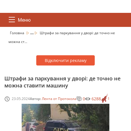
Меню
...
Головна
Штрафи за паркування у дворі: де точно не
можна ст...
Відключити рекламу
Штрафи за паркування у дворі: де точно не
можна ставити машину
0
6288
23.05.2024
Автор:
Лента от Протокола
1