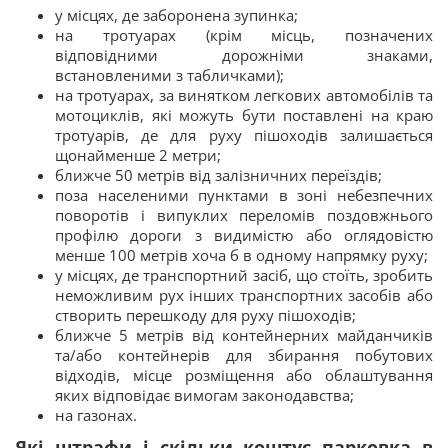
у місцях, де заборонена зупинка;
на тротуарах (крім місць, позначених
відповідними дорожніми знаками,
встановленими з табличками);
на тротуарах, за винятком легкових автомобілів та
мотоциклів, які можуть бути поставлені на краю
тротуарів, де для руху пішоходів залишається
щонайменше 2 метри;
ближче 50 метрів від залізничних переїздів;
поза населеними пунктами в зоні небезпечних
поворотів і випуклих переломів поздовжнього
профілю дороги з видимістю або оглядовістю
менше 100 метрів хоча б в одному напрямку руху;
у місцях, де транспортний засіб, що стоїть, зробить
неможливим рух інших транспортних засобів або
створить перешкоду для руху пішоходів;
ближче 5 метрів від контейнерних майданчиків
та/або контейнерів для збирання побутових
відходів, місце розміщення або облаштування
яких відповідає вимогам законодавства;
на газонах.
Які штрафи і скільки коштує парковка в