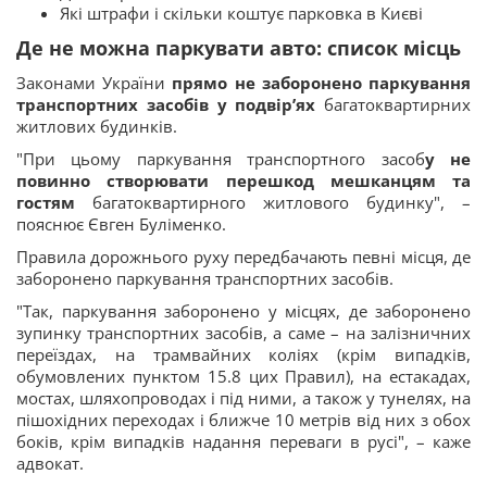
Які штрафи і скільки коштує парковка в Києві
Де не можна паркувати авто: список місць
Законами України
прямо не заборонено паркування
транспортних засобів у подвір’ях
багатоквартирних
житлових будинків.
"При цьому паркування транспортного засоб
у не
повинно створювати перешкод мешканцям та
гостям
багатоквартирного житлового будинку", –
пояснює Євген Буліменко.
Правила дорожнього руху передбачають певні місця, де
заборонено паркування транспортних засобів.
"Так, паркування заборонено у місцях, де заборонено
зупинку транспортних засобів, а саме – на залізничних
переїздах, на трамвайних коліях (крім випадків,
обумовлених пунктом 15.8 цих Правил), на естакадах,
мостах, шляхопроводах і під ними, а також у тунелях, на
пішохідних переходах і ближче 10 метрів від них з обох
боків, крім випадків надання переваги в русі", – каже
адвокат.