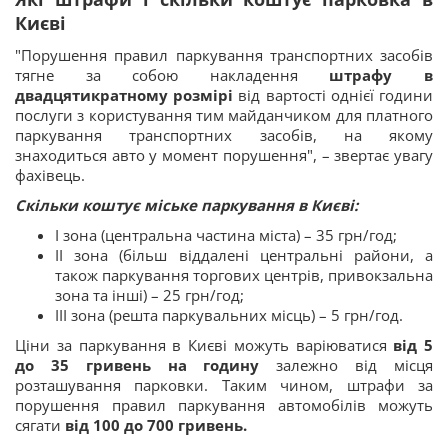
Києві
"Порушення правил паркування транспортних засобів
тягне за собою накладення
штрафу в
двадцятикратному розмірі
від вартості однієї години
послуги з користування тим майданчиком для платного
паркування транспортних засобів, на якому
знаходиться авто у момент порушення", – звертає увагу
фахівець.
Скільки коштує міське паркування в Києві:
I зона (центральна частина міста) – 35 грн/год;
II зона (більш віддалені центральні райони, а
також паркування торгових центрів, привокзальна
зона та інші) – 25 грн/год;
III зона (решта паркувальних місць) – 5 грн/год.
Ціни за паркування в Києві можуть варіюватися
від 5
до 35 гривень на годину
залежно від місця
розташування парковки. Таким чином, штрафи за
порушення правил паркування автомобілів можуть
сягати
від 100 до 700 гривень.