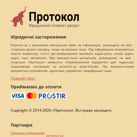
Юридичні застереження
Protocol.ua є власником авторських прав на інформацію, розміщену на веб -
сторінках даного ресурсу, якщо не вказано інше. Під інформацією розуміються
тексти, коментарі, статті, фотозображення, малюнки, ящик-шота, скани, відео,
аудіо, інші матеріали. При використанні матеріалів, розміщених на веб -
сторінках «Протокол» наявність гіперпосилання відкритого для індексації
пошуковими системами на protocol.ua обов`язкове. Під використанням
розуміється копіювання, адаптація, рерайтинг, модифікація тощо.
Повний текст
Приймаємо до оплати
Copyright © 2014-2026 «Протокол». Всі права захищені.
Партнери
Сережки з діамантами
pereklad.ua