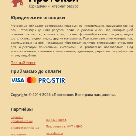
Юридические оговорки
Protocol.ua обладает авторскими правами на информацию, размещенную на
веб - страницах данного ресурса, если не указано иное. Под информацией
понимаются тексты, комментарии, статьи, фотоизображения, рисунки, ящик-
шота, сканы, видео, аудио, другие материалы. При использовании материалов,
размещенных на веб - страницах «Протокол» наличие гиперссылки открытого
для индексации поисковыми системами на protocol.ua обязательна. Под
использованием понимается копирования, адаптация, рерайтинг, модификация
и тому подобное.
Полный текст
Приймаємо до оплати
Copyright © 2014-2026 «Протокол». Все права защищены.
Партнёры
Серьги с
Винный шкаф
бриллиантами
Подготовка к НМТ / ВНО
alliancetechnika.ua
pereklad.ua
миралинкс