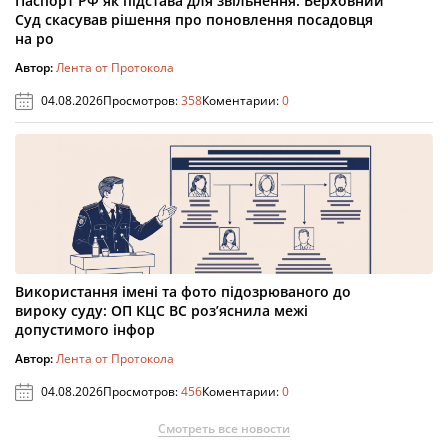
Паспорт РФ як підстава для звільнення: Верховний
Суд скасував рішення про поновлення посадовця
на ро
Автор:
Лента от Протокола
04.08.2026
Просмотров:
358
Коментарии:
0
Використання імені та фото підозрюваного до
вироку суду: ОП КЦС ВС роз’яснила межі
допустимого інфор
Автор:
Лента от Протокола
04.08.2026
Просмотров:
456
Коментарии:
0
Смотреть все новости