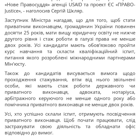
«Нове Правосуддя» агенції USAID та проект ЄС «ПРАВО-
Justice», - наголосив Сергій Шкляр.
Заступник Міністра нагадав, що для того, щоб стати
приватним виконавцем, громадянин України повинен
досягти 25 років, мати вищу юридичну освіту не нижче
другого рівня і стаж роботи в галузі права не менше
двох років. Усі кандидати мають обов’язково пройти
курс навчання та скласти кваліфікаційний іспит,
питання якого розроблені міжнародними партнерами
Мін‘юсту.
Також до кандидатів висувається вимога щодо
проходження стажування, втім від нього звільнені
особи, які мають стаж роботи державного чи
приватного виконавця, адвоката, нотаріуса,
арбітражного керуючого не менше одного року або
помічника приватного виконавця не менше двох років.
Усі, хто успішно склали іспит, отримують посвідчення
приватного виконавця. Щоб почати працювати, слід
застрахувати свою діяльність та обладнати офіс
відповідно до вимог.