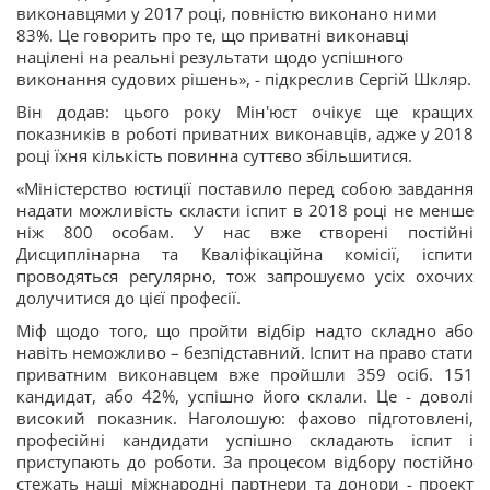
виконавцями у 2017 році, повністю виконано ними
83%. Це говорить про те, що приватні виконавці
націлені на реальні результати щодо успішного
виконання судових рішень», - підкреслив Сергій Шкляр.
Він додав: цього року Мін'юст очікує ще кращих
показників в роботі приватних виконавців, адже у 2018
році їхня кількість повинна суттєво збільшитися.
«Міністерство юстиції поставило перед собою завдання
надати можливість скласти іспит в 2018 році не менше
ніж 800 особам. У нас вже створені постійні
Дисциплінарна та Кваліфікаційна комісії, іспити
проводяться регулярно, тож запрошуємо усіх охочих
долучитися до цієї професії.
Міф щодо того, що пройти відбір надто складно або
навіть неможливо – безпідставний. Іспит на право стати
приватним виконавцем вже пройшли 359 осіб. 151
кандидат, або 42%, успішно його склали. Це - доволі
високий показник. Наголошую: фахово підготовлені,
професійні кандидати успішно складають іспит і
приступають до роботи. За процесом відбору постійно
стежать наші міжнародні партнери та донори - проект