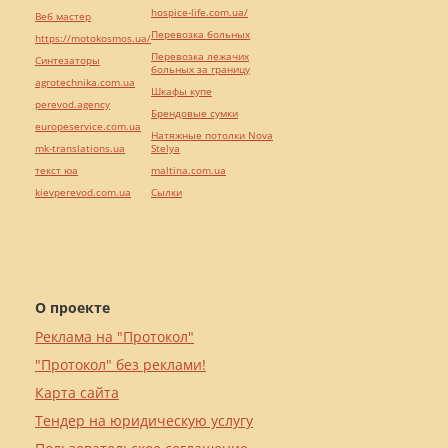
hospice-life.com.ua/
Веб мастер
Перевозка больных
https://motokosmos.ua/
Перевозка лежачих
Синтезаторы
больных за границу
agrotechnika.com.ua
Шкафы купе
perevod.agency
Брендовые сумки
europeservice.com.ua
Натяжные потолки Nova
mk-translations.ua
Stelya
текст юа
maltina.com.ua
kievperevod.com.ua
Cылки
О проекте
Реклама на "Протокол"
"Протокол" без реклами!
Карта сайта
Тендер на юридическую услугу