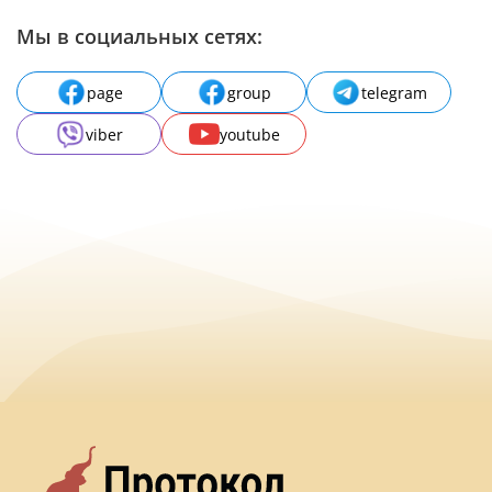
Мы в социальных сетях:
page
group
telegram
viber
youtube